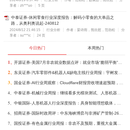
2024/8/19 8:37:48
行业分析
作者：范劲松，赵襄彭，熊欣慰
分
享者：zh***uo
5 页
中泰证券-休闲零食行业深度报告：解码小零食的大单品之
路，从奥利奥说起-240812
2024/8/12 21:46:15
行业分析
作者：晏诗雨，熊欣慰，范劲松
分
享者：su***ic
24 页
今日热门
本周热门
1、
开源证券-美国7月非农就业数据点评：就业市场“脆弱平衡”，美联储加息动力并不高-260808
2、
东吴证券-汽车零部件&机器人&缺电主线行业周报：宇树发行价确认，卡特彼勒重启中速机项目-260809
3、
国金证券-AI行业周观察：Cloudflare财报营收增速超预期，AMD财报良好关注Helios-260809
4、
中泰证券-机械行业周报：继续看多光模块测试、人形机器人、液冷、燃气轮机-260809
5、
中银国际-人形机器人行业深度报告：具身智能理想载体，奇点渐至未来可期-260808
6、
招商证券-国际时政周评：中东海峡博弈与非洲矿产管制-260809
7、
国投证券-有色金属行业周报：非农不及预期，重视大金属与战略金属配置-260809