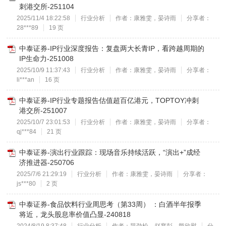
刺港交所-251104
2025/11/4 18:22:58
行业分析
作者：康雅雯，晏诗雨
分享者：
28***89
19 页
中泰证券-IP行业深度报告：复盘两大长青IP，看跨越周期的
IP生命力-251008
2025/10/9 11:37:43
行业分析
作者：康雅雯，晏诗雨
分享者：
li***an
16 页
中泰证券-IP行业专题报告估值超百亿港元，TOPTOY冲刺
港交所-251007
2025/10/7 23:01:53
行业分析
作者：康雅雯，晏诗雨
分享者：
qj***84
21 页
中泰证券-演出行业跟踪：现场音乐持续活跃，“演出+”成经
济推进器-250706
2025/7/6 21:29:19
行业分析
作者：康雅雯，晏诗雨
分享者：
js***80
2 页
中泰证券-食品饮料行业周思考（第33周） ：白酒半年报季
将近，龙头股息率价值凸显-240818