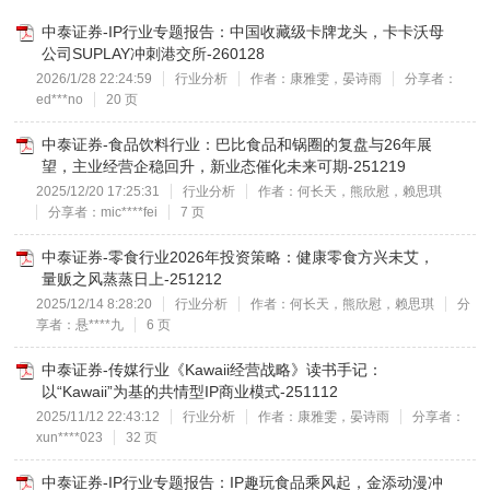
中泰证券-IP行业专题报告：中国收藏级卡牌龙头，卡卡沃母
公司SUPLAY冲刺港交所-260128
2026/1/28 22:24:59
行业分析
作者：康雅雯，晏诗雨
分享者：
ed***no
20 页
中泰证券-食品饮料行业：巴比食品和锅圈的复盘与26年展
望，主业经营企稳回升，新业态催化未来可期-251219
2025/12/20 17:25:31
行业分析
作者：何长天，熊欣慰，赖思琪
分享者：mic****fei
7 页
中泰证券-零食行业2026年投资策略：健康零食方兴未艾，
量贩之风蒸蒸日上-251212
2025/12/14 8:28:20
行业分析
作者：何长天，熊欣慰，赖思琪
分
享者：悬****九
6 页
中泰证券-传媒行业《Kawaii经营战略》读书手记：
以“Kawaii”为基的共情型IP商业模式-251112
2025/11/12 22:43:12
行业分析
作者：康雅雯，晏诗雨
分享者：
xun****023
32 页
中泰证券-IP行业专题报告：IP趣玩食品乘风起，金添动漫冲