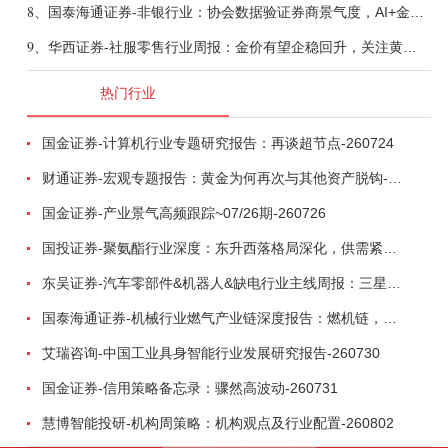
8、
国泰海通证券-非银行业：协会数据验证券商景气度，AI+金融加速落地-260809
9、
华西证券-社服零售行业周报：金价有望企稳回升，关注黄金饰品板块修复机会-260809
热门行业
国金证券-计算机行业专题研究报告：再谈超节点-260724
财通证券-宏观专题报告：黄金为何再次与其他资产脱钩-260726
国金证券-产业景气高频跟踪~07/26期-260726
国投证券-聚氨酯行业深度：东升西落格局深化，供需紧平衡驱动盈利修复-260804
东吴证券-汽车零部件&机器人&缺电行业主线周报：三星电子设立RX机器人事业部，GEV披露二季度业绩及扩产计划-260726
国泰海通证券-机械行业燃气产业链深度报告：燃机链，受益数据中心与能源转型，供需错配下国产厂商迎全球性机遇-260728
艾瑞咨询-中国工业具身智能行业发展研究报告-260730
国金证券-信用策略备忘录：骤然高波动-260731
慧博智能投研-机构周策略：机构观点及行业配置-260802