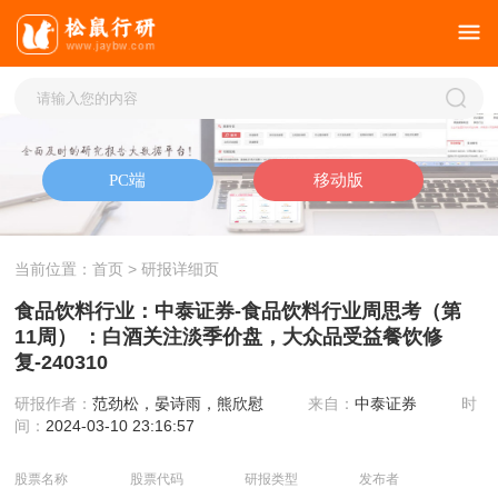
当前位置：
首页
> 研报详细页
食品饮料行业：中泰证券-食品饮料行业周思考（第
11周） ：白酒关注淡季价盘，大众品受益餐饮修
复-240310
研报作者：
范劲松，晏诗雨，熊欣慰
来自：
中泰证券
时
间：
2024-03-10 23:16:57
股票名称
股票代码
研报类型
发布者