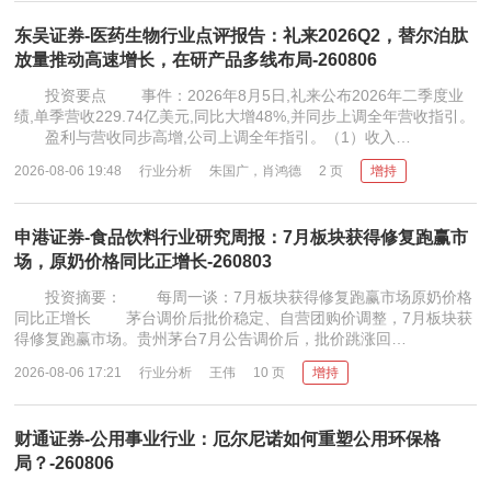
东吴证券-医药生物行业点评报告：礼来2026Q2，替尔泊肽
放量推动高速增长，在研产品多线布局-260806
投资要点 事件：2026年8月5日,礼来公布2026年二季度业
绩,单季营收229.74亿美元,同比大增48%,并同步上调全年营收指引。
盈利与营收同步高增,公司上调全年指引。（1）收入…
2026-08-06 19:48
行业分析
朱国广，肖鸿德
2 页
增持
申港证券-食品饮料行业研究周报：7月板块获得修复跑赢市
场，原奶价格同比正增长-260803
投资摘要： 每周一谈：7月板块获得修复跑赢市场原奶价格
同比正增长 茅台调价后批价稳定、自营团购价调整，7月板块获
得修复跑赢市场。贵州茅台7月公告调价后，批价跳涨回…
2026-08-06 17:21
行业分析
王伟
10 页
增持
财通证券-公用事业行业：厄尔尼诺如何重塑公用环保格
局？-260806