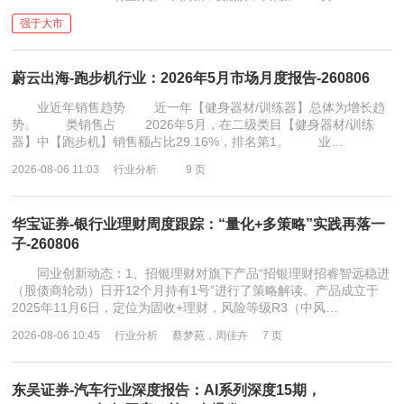
强于大市
蔚云出海-跑步机行业：2026年5月市场月度报告-260806
业近年销售趋势 近一年【健身器材/训练器】总体为增长趋
势。 类销售占 2026年5月，在二级类目【健身器材/训练
器】中【跑步机】销售额占比29.16%，排名第1。 业…
2026-08-06 11:03
行业分析
9 页
华宝证券-银行业理财周度跟踪：“量化+多策略”实践再落一
子-260806
同业创新动态：1、招银理财对旗下产品“招银理财招睿智远稳进
（股债商轮动）日开12个月持有1号”进行了策略解读。产品成立于
2025年11月6日，定位为固收+理财，风险等级R3（中风…
2026-08-06 10:45
行业分析
蔡梦苑，周佳卉
7 页
东吴证券-汽车行业深度报告：AI系列深度15期，