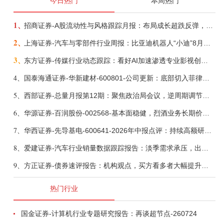
今日热门
本周热门
1、
招商证券-A股流动性与风格跟踪月报：布局成长超跌反弹，保留部分再平衡配置-260805
2、
上海证券-汽车与零部件行业周报：比亚迪机器人“小迪”8月亮相，“人工智能+”赋能邮政无人机无人车加速落地-260805
3、
东方证券-传媒行业动态跟踪：看好AI加速渗透专业影视创作和工业化场景落地-260804
4、
国泰海通证券-华新建材-600801-公司更新：底部切入菲律宾市场，出海进程加快-260805
5、
西部证券-总量月报第12期：聚焦政治局会议，逆周期调节加力，增量政策可期-260806
6、
华源证券-百润股份-002568-基本面稳健，烈酒业务长期价值亟待体现-260806
7、
华西证券-先导基电-600641-2026年中报点评：持续高额研发投入，离子注入机、半导体材料加速突破-260802
8、
爱建证券-汽车行业销量数据跟踪报告：淡季需求承压，出口维持高增-260805
9、
方正证券-债券速评报告：机构观点，买方看多者大幅提升至六成-260805
热门行业
国金证券-计算机行业专题研究报告：再谈超节点-260724