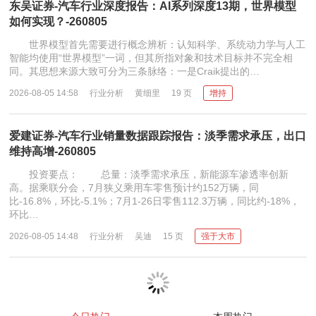
东吴证券-汽车行业深度报告：AI系列深度13期，世界模型
如何实现？-260805
世界模型首先需要进行概念辨析：认知科学、系统动力学与人工
智能均使用“世界模型”一词，但其所指对象和技术目标并不完全相
同。其思想来源大致可分为三条脉络：一是Craik提出的…
2026-08-05 14:58
行业分析
黄细里
19 页
增持
爱建证券-汽车行业销量数据跟踪报告：淡季需求承压，出口
维持高增-260805
投资要点： 总量：淡季需求承压，新能源车渗透率创新
高。据乘联分会，7月狭义乘用车零售预计约152万辆，同
比-16.8%，环比-5.1%；7月1-26日零售112.3万辆，同比约-18%，
环比…
2026-08-05 14:48
行业分析
吴迪
15 页
强于大市