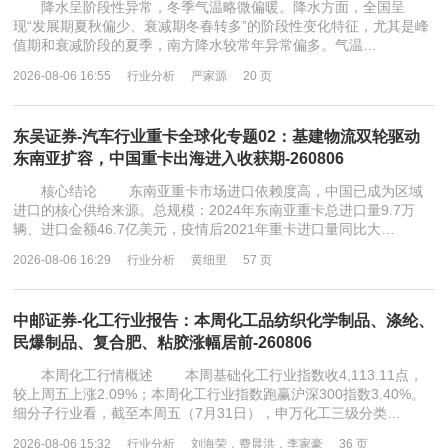
降水呈阶段性异常，冬季气温略微偏暖。降水方面，全国呈
现“发展期夏秋偏少、衰减期冬春转多”的阶段性变化特征，尤其是峰
值期和衰减阶段的夏季，南方降水较常年异常偏多。气温…
2026-08-06 16:55
行业分析
严家源
20 页
东吴证券-汽车行业重卡全球化专题02：基建物流双轮驱动
东南亚扩容，中国重卡出海进入收获期-260806
核心结论 东南亚重卡市场进口依赖度高，中国已成为区域
进口的核心供给来源。总规模：2024年东南亚重卡总进口量9.7万
辆、进口金额46.7亿美元，疫情后2021年重卡进口量同比大…
2026-08-06 16:29
行业分析
黄细里
57 页
中邮证券-化工行业报告：本周化工品纺织化学制品、涤纶、
民爆制品、复合肥、粘胶涨幅居前-260806
本周化工行情概述 本周基础化工行业指数收4,113.11点，
较上周五上涨2.09%；本周化工行业指数跑赢沪深300指数3.40%。
细分子行业看，截至本周五（7月31日），申万化工三级分类…
2026-08-06 15:32
行业分析
刘海荣，费晨洪，李家豪
36 页