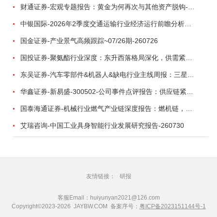
财通证券-宏观专题报告：黄金为何再次与其他资产脱钩-260726
中银国际-2026年2季度交通运输行业经济运行前瞻分析：地缘冲突致航运和航空景气度分化，交通基础设施板块总体呈现稳健特征-260724
国金证券-产业景气高频跟踪~07/26期-260726
国投证券-聚氨酯行业深度：东升西落格局深化，供需紧平衡驱动盈利修复-260804
东吴证券-汽车零部件&机器人&缺电行业主线周报：三星电子设立RX机器人事业部，GEV披露二季度业绩及扩产计划-260726
华鑫证券-新易盛-300502-公司事件点评报告：供应链紧张逐步缓解，订单交付快速增长-260724
国泰海通证券-机械行业燃气产业链深度报告：燃机链，受益数据中心与能源转型，供需错配下国产厂商迎全球性机遇-260728
艾瑞咨询-中国工业具身智能行业发展研究报告-260730
友情链接：
研报
客服Email：huiyunyan2021@126.com
Copyright©2023-2026 JAYBW.COM 备案序号：
粤ICP备2023151144号-1