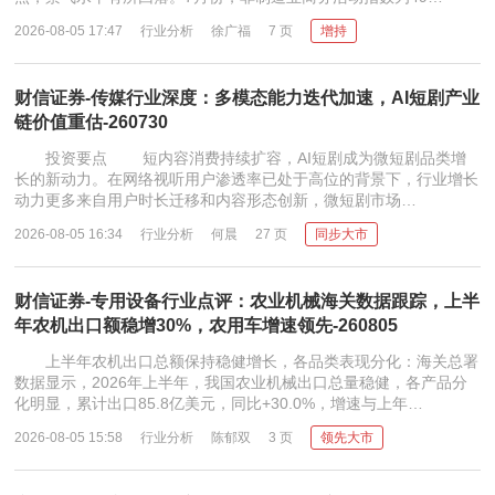
2026-08-05 17:47
行业分析
徐广福
7 页
增持
财信证券-传媒行业深度：多模态能力迭代加速，AI短剧产业
链价值重估-260730
投资要点 短内容消费持续扩容，AI短剧成为微短剧品类增
长的新动力。在网络视听用户渗透率已处于高位的背景下，行业增长
动力更多来自用户时长迁移和内容形态创新，微短剧市场…
2026-08-05 16:34
行业分析
何晨
27 页
同步大市
财信证券-专用设备行业点评：农业机械海关数据跟踪，上半
年农机出口额稳增30%，农用车增速领先-260805
上半年农机出口总额保持稳健增长，各品类表现分化：海关总署
数据显示，2026年上半年，我国农业机械出口总量稳健，各产品分
化明显，累计出口85.8亿美元，同比+30.0%，增速与上年…
2026-08-05 15:58
行业分析
陈郁双
3 页
领先大市