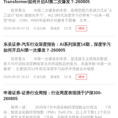
Transformer如何开启AI第二次爆发？-260805
投资要点 AI第二次爆发的本质，是模型能力形成方式从“人
工设计”转向“规模化学习”。AI1.0时代深度学习仍带有“一任务一模
型”特征，CNN、RNN等架构分别服务于图像、文本…
2026-08-06 07:15
行业分析
黄细里
15 页
增持
东吴证券-汽车行业深度报告：AI系列深度14期，深度学习
如何开启AI第一次爆发？-260805
投资要点 AI第一次爆发的本质，是连接主义路线在数据、
算力与可训练深层网络算法共同成熟后的复兴。本篇所称“AI第一次
爆发”，主要指2012年前后深度学习由学术突破走向规模…
2026-08-05 18:31
行业分析
黄细里
15 页
增持
申港证券-证券行业周报：行业周度表现强于沪深300-
260805
每周一谈: 2026年7月中国采购经理指数运行情况 7月
份，制造业采购经理指数（PMI）为49.2%，比上月下降1.1个百分
点，景气水平有所回落。7月份，非制造业商务活动指数为49…