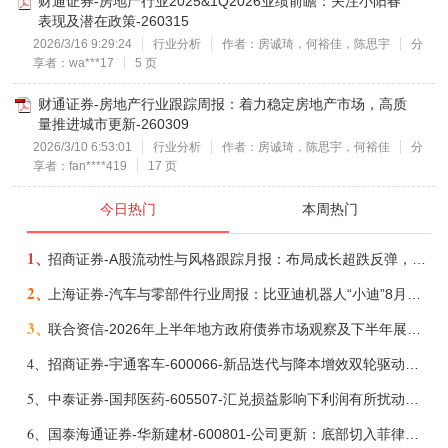
财通证券-房地产行业2025&1Q2026业绩前瞻：关注小阳春
表现及潜在政策-260315
2026/3/16 9:29:24
行业分析
作者：房诚琦，何裕佳，陈思宇
分
享者：wa***17
5 页
财通证券-房地产行业跟踪周报：着力稳定房地产市场，高质
量推进城市更新-260309
2026/3/10 6:53:01
行业分析
作者：房诚琦，陈思宇，何裕佳
分
享者：fan****419
17 页
今日热门
本周热门
1、
招商证券-A股流动性与风格跟踪月报：布局成长超跌反弹，保留部分再平衡配置-260805
2、
上海证券-汽车与零部件行业周报：比亚迪机器人“小迪”8月亮相，“人工智能+”赋能邮政无人机无人车加速落地-260805
3、
联合资信-2026年上半年地方政府债券市场观察及下半年展望：积极财政政策提质增效，地方债务迈向长效治理-260806
4、
招商证券-宇通客车-600066-新品迭代与降本增效双轮驱动，海外市场放量可期-260805
5、
中泰证券-国邦医药-605507-汇兑损益影响下利润有所扰动，期待底部反转-260805
6、
国泰海通证券-华新建材-600801-公司更新：底部切入菲律宾市场，出海进程加快-260805