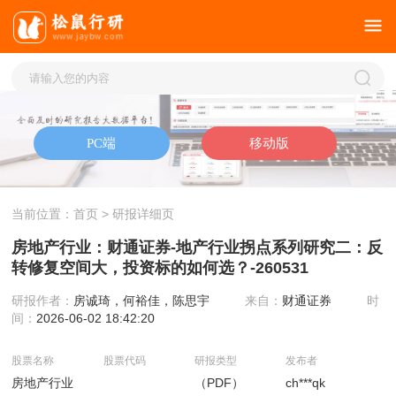
当前位置：
首页
> 研报详细页
房地产行业：财通证券-地产行业拐点系列研究二：反
转修复空间大，投资标的如何选？-260531
研报作者：
房诚琦，何裕佳，陈思宇
来自：
财通证券
时
间：
2026-06-02 18:42:20
股票名称
股票代码
研报类型
发布者
房地产行业
（PDF）
ch***qk