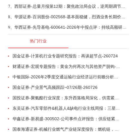
7、
西部证券-总量月报第12期：聚焦政治局会议，逆周期调节加力，增量政策可期-260806
8、
华源证券-百润股份-002568-基本面稳健，烈酒业务长期价值亟待体现-260806
9、
华西证券-先导基电-600641-2026年中报点评：持续高额研发投入，离子注入机、半导体材料加速突破-260802
热门行业
国金证券-计算机行业专题研究报告：再谈超节点-260724
财通证券-宏观专题报告：黄金为何再次与其他资产脱钩-260726
中银国际-2026年2季度交通运输行业经济运行前瞻分析：地缘冲突致航运和航空景气度分化，交通基础设施板块总体呈现稳健特征-260724
国金证券-产业景气高频跟踪~07/26期-260726
国投证券-聚氨酯行业深度：东升西落格局深化，供需紧平衡驱动盈利修复-260804
东吴证券-汽车零部件&机器人&缺电行业主线周报：三星电子设立RX机器人事业部，GEV披露二季度业绩及扩产计划-260726
华鑫证券-新易盛-300502-公司事件点评报告：供应链紧张逐步缓解，订单交付快速增长-260724
国泰海通证券-机械行业燃气产业链深度报告：燃机链，受益数据中心与能源转型，供需错配下国产厂商迎全球性机遇-260728