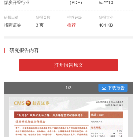
煤炭开采行业
（PDF）
ha***10
研报出处
研报页数
推荐评级
研报大小
招商证券
3 页
推荐
404 KB
研究报告内容
打开报告原文
1/3
下载报告