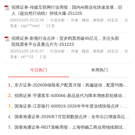
招商证券-传媒互联网行业周报：国内AI商业化快速发展，巨
人《超自然行动组》持续火爆-251225
2025/12/25 20:22:29
行业分析
作者：顾佳，谢笑妍，刘玉洁
分
享者：zsg****me5
13 页
招商证券-影视行业点评：贺岁档票房破45亿元，关注头部
院线票务平台及重点片方-251223
2025/12/25 16:41:07
行业分析
作者：顾佳，谢笑妍，刘玉洁
分
享者：s4***33
2 页
今日热门
本周热门
1、
东方证券-202608保险客户配置月报：风偏波动，配置均衡-260807
2、
招商证券-宇通客车-600066-新品迭代与降本增效双轮驱动，海外市场放量可期-260805
3、
国海证券-江苏银行-600919-2026年半年度业绩快报点评：营收加速增长，风险抵补能力充足-260807
4、
国泰海通证券-2026年7月贸易数据点评：全年出口增速高位或已现-260807
5、
国泰海通证券-REIT策略周报：上海明确工商业用地续期试行框架-260808