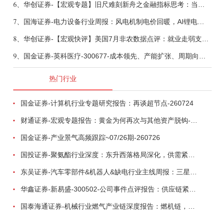
6、
华创证券-【宏观专题】旧尺难刻新舟之金融指标思考：当存款搬家遇到弱债务增长-260807
7、
国海证券-电力设备行业周报：风电机制电价回暖，AI锂电全链维持高景气-260808
8、
华创证券-【宏观快评】美国7月非农数据点评：就业走弱支持联储按兵不动-260808
9、
国金证券-英科医疗-300677-成本领先、产能扩张、周期向上，全球手套龙头新成长-260806
热门行业
国金证券-计算机行业专题研究报告：再谈超节点-260724
财通证券-宏观专题报告：黄金为何再次与其他资产脱钩-260726
国金证券-产业景气高频跟踪~07/26期-260726
国投证券-聚氨酯行业深度：东升西落格局深化，供需紧平衡驱动盈利修复-260804
东吴证券-汽车零部件&机器人&缺电行业主线周报：三星电子设立RX机器人事业部，GEV披露二季度业绩及扩产计划-260726
华鑫证券-新易盛-300502-公司事件点评报告：供应链紧张逐步缓解，订单交付快速增长-260724
国泰海通证券-机械行业燃气产业链深度报告：燃机链，受益数据中心与能源转型，供需错配下国产厂商迎全球性机遇-260728