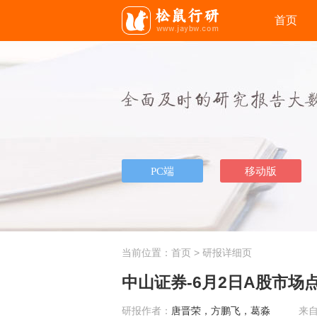
首页
当前位置：
首页
> 研报详细页
中山证券-6月2日A股市场点
研报作者：
唐晋荣，方鹏飞，葛淼
来