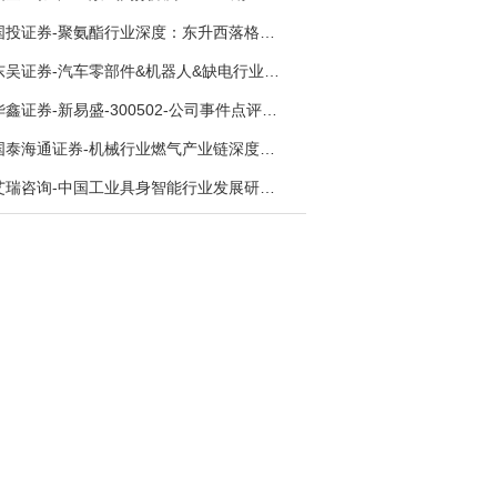
国投证券-聚氨酯行业深度：东升西落格局深化，供需紧平衡驱动盈利修复-260804
东吴证券-汽车零部件&机器人&缺电行业主线周报：三星电子设立RX机器人事业部，GEV披露二季度业绩及扩产计划-260726
华鑫证券-新易盛-300502-公司事件点评报告：供应链紧张逐步缓解，订单交付快速增长-260724
国泰海通证券-机械行业燃气产业链深度报告：燃机链，受益数据中心与能源转型，供需错配下国产厂商迎全球性机遇-260728
艾瑞咨询-中国工业具身智能行业发展研究报告-260730