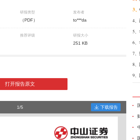
3、
研报类型
发布者
（PDF）
to***da
4、
5、
推荐评级
研报大小
6、
251 KB
7、
8、
9、
打开报告原文
1/5
下载报告