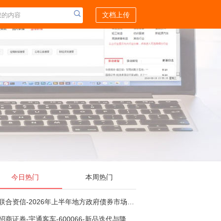
文档上传
今日热门
本周热门
联合资信-2026年上半年地方政府债券市场观察及下半年展望：积极财政政策提质增效，地方债务迈向长效治理-260806
招商证券-宇通客车-600066-新品迭代与降本增效双轮驱动，海外市场放量可期-260805