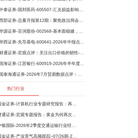
中泰证券-国邦医药-605507-汇兑损益影响下利润有所扰动，期待底部反转-260805
西部证券-总量月报第12期：聚焦政治局会议，逆周期调节加力，增量政策可期-260806
华源证券-百润股份-002568-基本面稳健，烈酒业务长期价值亟待体现-260806
华西证券-先导基电-600641-2026年中报点评：持续高额研发投入，离子注入机、半导体材料加速突破-260802
财通证券-宏观点评：关注出口价格的韧性-260807
国海证券-江苏银行-600919-2026年半年度业绩快报点评：营收加速增长，风险抵补能力充足-260807
国泰海通证券-2026年7月贸易数据点评：全年出口增速高位或已现-260807
热门行业
国金证券-计算机行业专题研究报告：再谈超节点-260724
财通证券-宏观专题报告：黄金为何再次与其他资产脱钩-260726
中银国际-2026年2季度交通运输行业经济运行前瞻分析：地缘冲突致航运和航空景气度分化，交通基础设施板块总体呈现稳健特征-260724
国金证券-产业景气高频跟踪~07/26期-260726