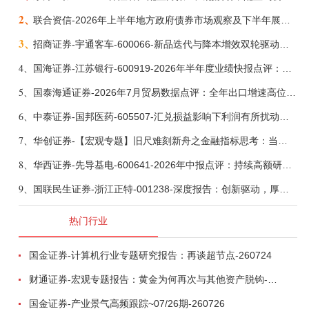
2、
联合资信-2026年上半年地方政府债券市场观察及下半年展望：积极财政政策提质增效，地方债务迈向长效治理-260806
3、
招商证券-宇通客车-600066-新品迭代与降本增效双轮驱动，海外市场放量可期-260805
4、
国海证券-江苏银行-600919-2026年半年度业绩快报点评：营收加速增长，风险抵补能力充足-260807
5、
国泰海通证券-2026年7月贸易数据点评：全年出口增速高位或已现-260807
6、
中泰证券-国邦医药-605507-汇兑损益影响下利润有所扰动，期待底部反转-260805
7、
华创证券-【宏观专题】旧尺难刻新舟之金融指标思考：当存款搬家遇到弱债务增长-260807
8、
华西证券-先导基电-600641-2026年中报点评：持续高额研发投入，离子注入机、半导体材料加速突破-260802
9、
国联民生证券-浙江正特-001238-深度报告：创新驱动，厚积薄发-260808
热门行业
国金证券-计算机行业专题研究报告：再谈超节点-260724
财通证券-宏观专题报告：黄金为何再次与其他资产脱钩-260726
国金证券-产业景气高频跟踪~07/26期-260726