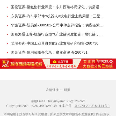
国投证券-聚氨酯行业深度：东升西落格局深化，供需紧平衡驱动盈利修复-260804
东吴证券-汽车零部件&机器人&缺电行业主线周报：三星电子设立RX机器人事业部，GEV披露二季度业绩及扩产计划-260726
华鑫证券-新易盛-300502-公司事件点评报告：供应链紧张逐步缓解，订单交付快速增长-260724
国泰海通证券-机械行业燃气产业链深度报告：燃机链，受益数据中心与能源转型，供需错配下国产厂商迎全球性机遇-260728
艾瑞咨询-中国工业具身智能行业发展研究报告-260730
国金证券-信用策略备忘录：骤然高波动-260731
友情链接：
研报
客服Email：huiyunyan2021@126.com
Copyright©2023-2026 JAYBW.COM 备案序号：
粤ICP备2023151144号-1
本网站用于投资学习与研究用途，如果您的文章和报告不愿意在我们平台展示，