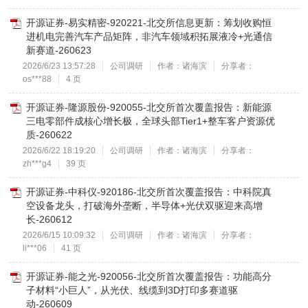
开源证券-易实精密-920221-北交所信息更新：筹划收购恒
进机电完善汽车产品矩阵，非汽车领域积拓展液冷+光通信
新赛道-260623
2026/6/23 13:57:28
公司调研
作者：诸海滨
分享者：
os***88
4 页
开源证券-隆源股份-920055-北交所首次覆盖报告：新能源
三电零部件成核心增长极，全球头部Tier1+整车客户资源优
质-260622
2026/6/22 18:19:20
公司调研
作者：诸海滨
分享者：
zh***g4
39 页
开源证券-中科仪-920186-北交所首次覆盖报告：中科院真
空设备龙头，打破海外垄断，半导体+光伏双驱迎来高增
长-260612
2026/6/15 10:09:32
公司调研
作者：诸海滨
分享者：
li***06
41 页
开源证券-能之光-920056-北交所首次覆盖报告：功能高分
子材料“小巨人”，从光伏、线缆到3D打印多赛道驱
动-260609