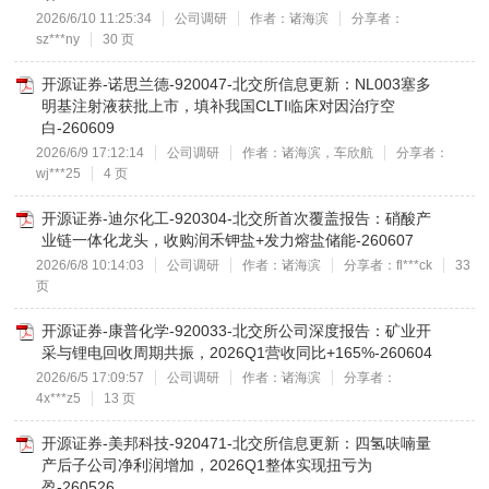
2026/6/10 11:25:34
公司调研
作者：诸海滨
分享者：
sz***ny
30 页
开源证券-诺思兰德-920047-北交所信息更新：NL003塞多
明基注射液获批上市，填补我国CLTI临床对因治疗空
白-260609
2026/6/9 17:12:14
公司调研
作者：诸海滨，车欣航
分享者：
wj***25
4 页
开源证券-迪尔化工-920304-北交所首次覆盖报告：硝酸产
业链一体化龙头，收购润禾钾盐+发力熔盐储能-260607
2026/6/8 10:14:03
公司调研
作者：诸海滨
分享者：fl***ck
33
页
开源证券-康普化学-920033-北交所公司深度报告：矿业开
采与锂电回收周期共振，2026Q1营收同比+165%-260604
2026/6/5 17:09:57
公司调研
作者：诸海滨
分享者：
4x***z5
13 页
开源证券-美邦科技-920471-北交所信息更新：四氢呋喃量
产后子公司净利润增加，2026Q1整体实现扭亏为
盈-260526