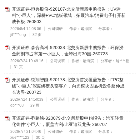
开源证券-恒兴股份-920107-北交所新股申购报告：UV涂
料“小巨人”，深耕PVC地板领域，拓展汽车/消费电子打开新
成长极-260803
2026/8/4 14:08:06
公司调研
作者：诸海滨
分享者：
jil****ong
32 页
开源证券-森合高科-920038-北交所新股申购报告：环保浸
金药剂市占率第一小巨人，金蝉出海30国-260723
2026/7/24 19:49:16
公司调研
作者：诸海滨
分享者：翁****松
31 页
开源证券-锐翔智能-920178-北交所首次覆盖报告：FPC整
线“小巨人”深度绑定头部客户，向光模块固晶机设备延伸成
长边界-260723
2026/7/24 14:50:39
公司调研
作者：诸海滨
分享者：
qp***08
29 页
开源证券-乔路铭-920079-北交所新股申购报告：汽车轻量
化饰件“小巨人”，覆盖吉利/比亚迪双龙头-260707
2026/7/7 21:04:46
公司调研
作者：诸海滨
分享者：
xue****123
30 页