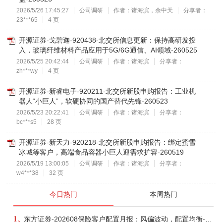
2026/5/26 17:45:27
公司调研
作者：诸海滨，余中天
分享者：
23***65
4 页
开源证券-戈碧迦-920438-北交所信息更新：保持高研发投
入，玻璃纤维材料产品应用于5G/6G通信、AI领域-260525
2026/5/25 20:42:44
公司调研
作者：诸海滨
分享者：
zh***wy
4 页
开源证券-新睿电子-920211-北交所新股申购报告：工业机
器人“小巨人”，软硬协同的国产替代先锋-260523
2026/5/23 20:22:41
公司调研
作者：诸海滨
分享者：
bc***s5
28 页
开源证券-新天力-920218-北交所新股申购报告：绑定蜜雪
冰城等客户，高端食品容器小巨人迎需求扩容-260519
2026/5/19 13:00:05
公司调研
作者：诸海滨
分享者：
w4***38
32 页
今日热门
本周热门
1、
东方证券-202608保险客户配置月报：风偏波动，配置均衡-260807