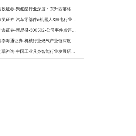
国投证券-聚氨酯行业深度：东升西落格局深化，供需紧平衡驱动盈利修复-260804
东吴证券-汽车零部件&机器人&缺电行业主线周报：三星电子设立RX机器人事业部，GEV披露二季度业绩及扩产计划-260726
华鑫证券-新易盛-300502-公司事件点评报告：供应链紧张逐步缓解，订单交付快速增长-260724
国泰海通证券-机械行业燃气产业链深度报告：燃机链，受益数据中心与能源转型，供需错配下国产厂商迎全球性机遇-260728
艾瑞咨询-中国工业具身智能行业发展研究报告-260730