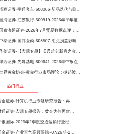
招商证券-宇通客车-600066-新品迭代与降本增效双轮驱动，海外市场放量可期-260805
国海证券-江苏银行-600919-2026年半年度业绩快报点评：营收加速增长，风险抵补能力充足-260807
国泰海通证券-2026年7月贸易数据点评：全年出口增速高位或已现-260807
中泰证券-国邦医药-605507-汇兑损益影响下利润有所扰动，期待底部反转-260805
华创证券-【宏观专题】旧尺难刻新舟之金融指标思考：当存款搬家遇到弱债务增长-260807
华西证券-先导基电-600641-2026年中报点评：持续高额研发投入，离子注入机、半导体材料加速突破-260802
世界黄金协会-黄金行业市场评论：掀起波澜（英译中）-260808
热门行业
国金证券-计算机行业专题研究报告：再谈超节点-260724
财通证券-宏观专题报告：黄金为何再次与其他资产脱钩-260726
中银国际-2026年2季度交通运输行业经济运行前瞻分析：地缘冲突致航运和航空景气度分化，交通基础设施板块总体呈现稳健特征-260724
国金证券-产业景气高频跟踪~07/26期-260726