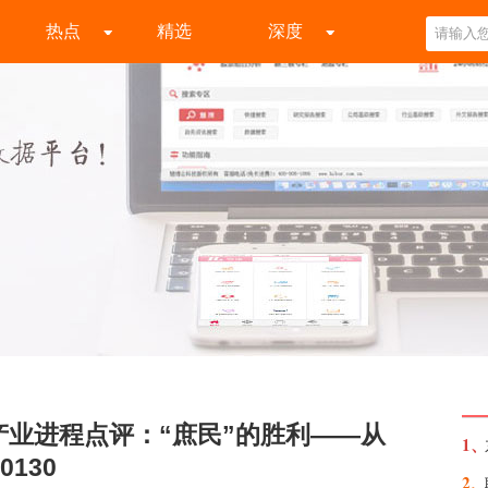
热点
精选
深度
I产业进程点评：“庶民”的胜利——从
1、
0130
2、