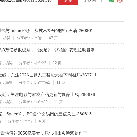
代与Token经济，从技术符号到数字石油-260801
，杨昊
分享者：ta***gr
67 页
3迈入3万亿参数级别，《女足》《八仙》表现拉动暑期
蓉，杨昊
分享者：wj***23
12 页
上线，关注2026世界人工智能大会下周召开-260711
蓉，杨昊
分享者：fen****ei1
11 页
近，关注电影与游戏产品更新与新品上线-260628
蓉，杨昊
分享者：mo***30
11 页
paceX，IPO首个交易日的三点关注-260613
蓉
分享者：c****y
4 页
c投后估值达9650亿美元，腾讯推出AI游戏创作平