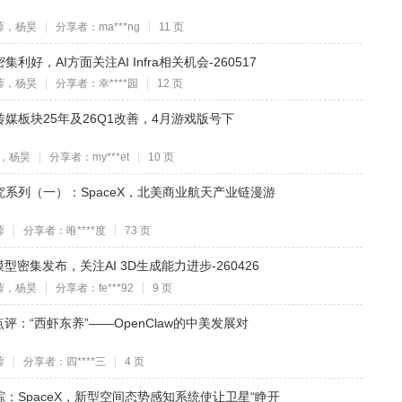
蓉，杨昊
分享者：ma***ng
11 页
，AI方面关注AI Infra相关机会-260517
蓉，杨昊
分享者：幸****园
12 页
媒板块25年及26Q1改善，4月游戏版号下
，杨昊
分享者：my***et
10 页
系列（一）：SpaceX，北美商业航天产业链漫游
蓉
分享者：唯****度
73 页
密集发布，关注AI 3D生成能力进步-260426
蓉，杨昊
分享者：fe***92
9 页
评：“西虾东养”——OpenClaw的中美发展对
蓉
分享者：四****三
4 页
：SpaceX，新型空间态势感知系统使让卫星“睁开