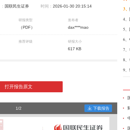
自：
国联民生证券
时间：
2026-01-30 20:15:14
3、
4、
研报类型
发布者
（PDF）
dax****mao
5、
6、
推荐评级
研报大小
617 KB
7、
8、
9、
打开报告原文
1/2
下载报告