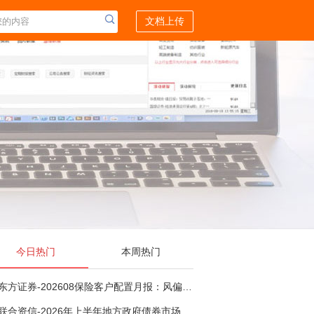
文档上传
今日热门
本周热门
东方证券-202608保险客户配置月报：风偏波动，配置均衡-260807
联合资信-2026年上半年地方政府债券市场观察及下半年展望：积极财政政策提质增效，地方债务迈向长效治理-260806