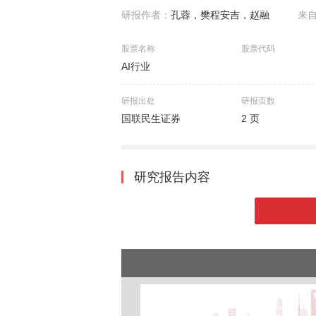
研报作者：
孔蓉，樊程安吉，赵融
来
股票名称
股票代码
AI行业
研报出处
研报页数
国联民生证券
2 页
研究报告内容