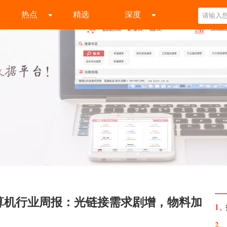
热点
精选
深度
算机行业周报：光链接需求剧增，物料加
1、
2、