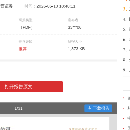
华西证券
时间：
2026-05-10 18:40:11
3、
4、
研报类型
发布者
（PDF）
33***06
5、
6、
推荐评级
研报大小
推荐
1,873 KB
7、
8、
9、
打开报告原文
1/31
下载报告