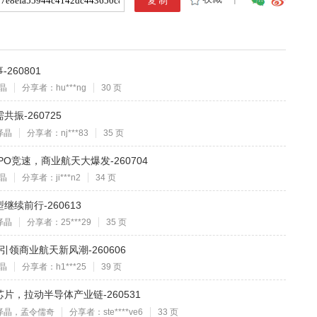
260801
晶
分享者：hu***ng
30 页
振-260725
泽晶
分享者：nj***83
35 页
O竞速，商业航天大爆发-260704
晶
分享者：ji***n2
34 页
续前行-260613
泽晶
分享者：25***29
35 页
O引领商业航天新风潮-260606
晶
分享者：h1***25
39 页
，拉动半导体产业链-260531
泽晶，孟令儒奇
分享者：ste****ve6
33 页