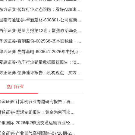
东方证券-传媒行业动态跟踪：看好AI加速渗透专业影视创作和工业化场景落地-260804
国泰海通证券-华新建材-600801-公司更新：底部切入菲律宾市场，出海进程加快-260805
西部证券-总量月报第12期：聚焦政治局会议，逆周期调节加力，增量政策可期-260806
华源证券-百润股份-002568-基本面稳健，烈酒业务长期价值亟待体现-260806
华西证券-先导基电-600641-2026年中报点评：持续高额研发投入，离子注入机、半导体材料加速突破-260802
爱建证券-汽车行业销量数据跟踪报告：淡季需求承压，出口维持高增-260805
方正证券-债券速评报告：机构观点，买方看多者大幅提升至六成-260805
热门行业
国金证券-计算机行业专题研究报告：再谈超节点-260724
财通证券-宏观专题报告：黄金为何再次与其他资产脱钩-260726
中银国际-2026年2季度交通运输行业经济运行前瞻分析：地缘冲突致航运和航空景气度分化，交通基础设施板块总体呈现稳健特征-260724
国金证券-产业景气高频跟踪~07/26期-260726