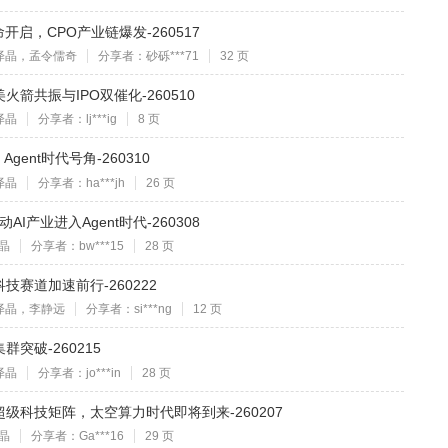
启，CPO产业链爆发-260517
泽晶，孟令儒奇
分享者：砂砾***71
32 页
箭共振与IPO双催化-260510
泽晶
分享者：lj***ig
8 页
gent时代号角-260310
泽晶
分享者：ha***jh
26 页
AI产业进入Agent时代-260308
晶
分享者：bw***15
28 页
赛道加速前行-260222
泽晶，李静远
分享者：si***ng
12 页
突破-260215
泽晶
分享者：jo***in
28 页
级科技矩阵，太空算力时代即将到来-260207
晶
分享者：Ga***16
29 页