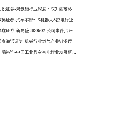
国投证券-聚氨酯行业深度：东升西落格局深化，供需紧平衡驱动盈利修复-260804
东吴证券-汽车零部件&机器人&缺电行业主线周报：三星电子设立RX机器人事业部，GEV披露二季度业绩及扩产计划-260726
华鑫证券-新易盛-300502-公司事件点评报告：供应链紧张逐步缓解，订单交付快速增长-260724
国泰海通证券-机械行业燃气产业链深度报告：燃机链，受益数据中心与能源转型，供需错配下国产厂商迎全球性机遇-260728
艾瑞咨询-中国工业具身智能行业发展研究报告-260730