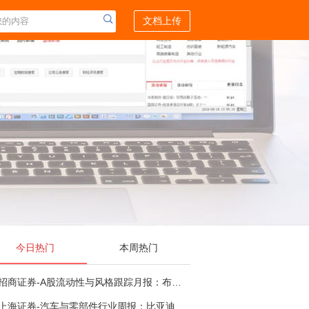
文档上传
今日热门
本周热门
招商证券-A股流动性与风格跟踪月报：布局成长超跌反弹，保留部分再平衡配置-260805
上海证券-汽车与零部件行业周报：比亚迪机器人“小迪”8月亮相，“人工智能+”赋能邮政无人机无人车加速落地-260805