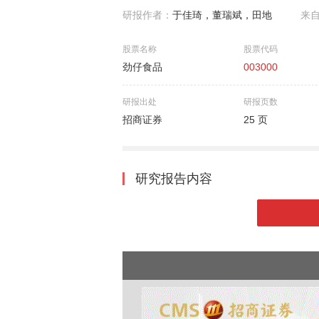
研报作者：
于佳琦，董瑞斌，田地
来
股票名称
股票代码
劲仔食品
003000
研报出处
研报页数
招商证券
25 页
研究报告内容