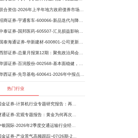
联合资信-2026年上半年地方政府债券市场观察及下半年展望：积极财政政策提质增效，地方债务迈向长效治理-260806
招商证券-宇通客车-600066-新品迭代与降本增效双轮驱动，海外市场放量可期-260805
中泰证券-国邦医药-605507-汇兑损益影响下利润有所扰动，期待底部反转-260805
国泰海通证券-华新建材-600801-公司更新：底部切入菲律宾市场，出海进程加快-260805
西部证券-总量月报第12期：聚焦政治局会议，逆周期调节加力，增量政策可期-260806
华源证券-百润股份-002568-基本面稳健，烈酒业务长期价值亟待体现-260806
华西证券-先导基电-600641-2026年中报点评：持续高额研发投入，离子注入机、半导体材料加速突破-260802
热门行业
国金证券-计算机行业专题研究报告：再谈超节点-260724
财通证券-宏观专题报告：黄金为何再次与其他资产脱钩-260726
中银国际-2026年2季度交通运输行业经济运行前瞻分析：地缘冲突致航运和航空景气度分化，交通基础设施板块总体呈现稳健特征-260724
国金证券-产业景气高频跟踪~07/26期-260726