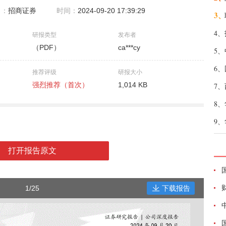
自：
招商证券
时间：
2024-09-20 17:39:29
3、
4、
研报类型
发布者
（PDF）
ca***cy
5、
6、
推荐评级
研报大小
强烈推荐（首次）
1,014 KB
7、
8、
9、
打开报告原文
1/25
下载报告