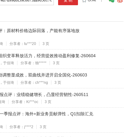
踪点评：原材料价格边际回落，产能有序落地放
琦
分享者：tu***20
3 页
：组织变革释放活力，经营提效推动盈利修复-260604
，于佳琦
分享者：独*****
3 页
主动调整显成效，双曲线并进开启全国化-260603
，于佳琦
分享者：ch***ng
3 页
一季报点评：业绩稳健增长，凸显经营韧性-260511
佳琦
分享者：Ki***oc
3 页
26年一季报点评：海外+新业务贡献弹性，Q1扣除汇兑
琦
分享者：j****2
3 页