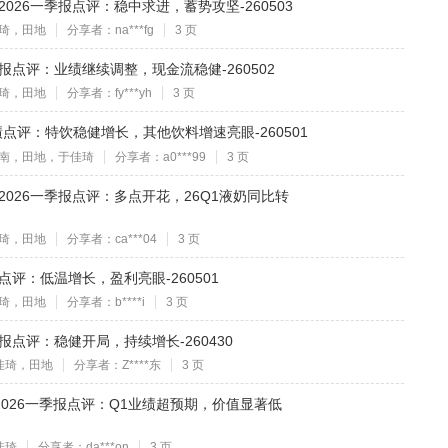
及2026一季报点评：稳中求进，蓄势攻坚-260503
琦，田地
分享者：na***fg
3 页
一季报点评：业绩继续调整，现金流稳健-260502
琦，田地
分享者：fy***yh
3 页
1业绩点评：特饮稳健增长，其他饮料增速亮眼-260501
南，田地，于佳琦
分享者：a0***99
3 页
报及2026一季报点评：多点开花，26Q1液奶同比转
琦，田地
分享者：ca***04
3 页
季报点评：低温增长，盈利亮眼-260501
琦，田地
分享者：b****i
3 页
一季报点评：稳健开局，持续增长-260430
佳琦，田地
分享者：Z****东
3 页
报&2026一季报点评：Q1业绩超预期，价值显著低
佳琦
分享者：da***on
3 页