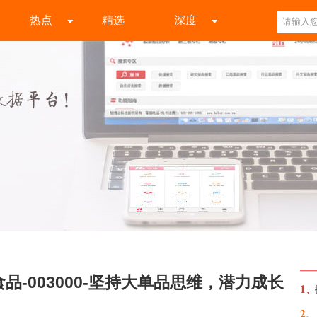
热点
精选
深度
品-003000-坚持大单品思维，潜力成长
1、
2、