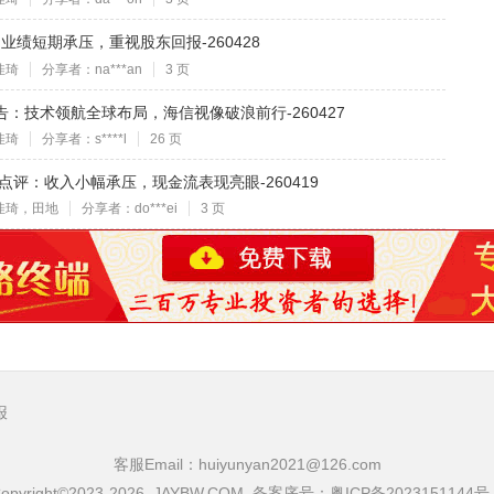
评：业绩短期承压，重视股东回报-260428
佳琦
分享者：na***an
3 页
报告：技术领航全球布局，海信视像破浪前行-260427
佳琦
分享者：s****l
26 页
季报点评：收入小幅承压，现金流表现亮眼-260419
佳琦，田地
分享者：do***ei
3 页
报
客服Email：huiyunyan2021@126.com
opyright©2023-2026 JAYBW.COM 备案序号：
粤ICP备2023151144号