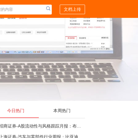
文档上传
今日热门
本周热门
招商证券-A股流动性与风格跟踪月报：布局成长超跌反弹，保留部分再平衡配置-260805
上海证券-汽车与零部件行业周报：比亚迪机器人“小迪”8月亮相，“人工智能+”赋能邮政无人机无人车加速落地-260805