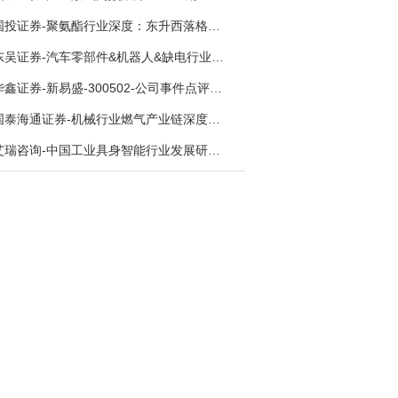
国投证券-聚氨酯行业深度：东升西落格局深化，供需紧平衡驱动盈利修复-260804
东吴证券-汽车零部件&机器人&缺电行业主线周报：三星电子设立RX机器人事业部，GEV披露二季度业绩及扩产计划-260726
华鑫证券-新易盛-300502-公司事件点评报告：供应链紧张逐步缓解，订单交付快速增长-260724
国泰海通证券-机械行业燃气产业链深度报告：燃机链，受益数据中心与能源转型，供需错配下国产厂商迎全球性机遇-260728
艾瑞咨询-中国工业具身智能行业发展研究报告-260730