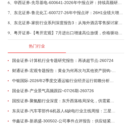
6、
华西证券-先导基电-600641-2026年中报点评：持续高额研发投入，离子注入机、半导体材料加速突破-260802
7、
东北证券-鲁北化工-600727-26年中报点评：26H1业绩大增，钛白粉、溴素业务贡献突出-260806
8、
东北证券-家纺行业系列深度报告3：从海外酒店零售探讨家纺行业发展-260804
9、
粤开证券-【粤开宏观】7月进出口增速高位放缓，价格驱动还能持续多久？-260807
热门行业
国金证券-计算机行业专题研究报告：再谈超节点-260724
财通证券-宏观专题报告：黄金为何再次与其他资产脱钩-260726
中银国际-2026年2季度交通运输行业经济运行前瞻分析：地缘冲突致航运和航空景气度分化，交通基础设施板块总体呈现稳健特征-260724
国金证券-产业景气高频跟踪~07/26期-260726
国投证券-聚氨酯行业深度：东升西落格局深化，供需紧平衡驱动盈利修复-260804
东吴证券-汽车零部件&机器人&缺电行业主线周报：三星电子设立RX机器人事业部，GEV披露二季度业绩及扩产计划-260726
华鑫证券-新易盛-300502-公司事件点评报告：供应链紧张逐步缓解，订单交付快速增长-260724