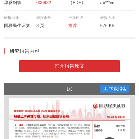
华菱钢铁
000932
（PDF）
ab***im
研报出处
研报页数
推荐评级
研报大小
国联民生证券
3 页
推荐
676 KB
研究报告内容
打开报告原文
1/3
下载报告