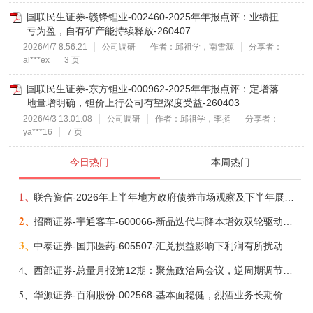
国联民生证券-赣锋锂业-002460-2025年年报点评：业绩扭
亏为盈，自有矿产能持续释放-260407
2026/4/7 8:56:21
公司调研
作者：邱祖学，南雪源
分享者：
al***ex
3 页
国联民生证券-东方钽业-000962-2025年年报点评：定增落
地量增明确，钽价上行公司有望深度受益-260403
2026/4/3 13:01:08
公司调研
作者：邱祖学，李挺
分享者：
ya***16
7 页
今日热门
本周热门
1、
联合资信-2026年上半年地方政府债券市场观察及下半年展望：积极财政政策提质增效，地方债务迈向长效治理-260806
2、
招商证券-宇通客车-600066-新品迭代与降本增效双轮驱动，海外市场放量可期-260805
3、
中泰证券-国邦医药-605507-汇兑损益影响下利润有所扰动，期待底部反转-260805
4、
西部证券-总量月报第12期：聚焦政治局会议，逆周期调节加力，增量政策可期-260806
5、
华源证券-百润股份-002568-基本面稳健，烈酒业务长期价值亟待体现-260806