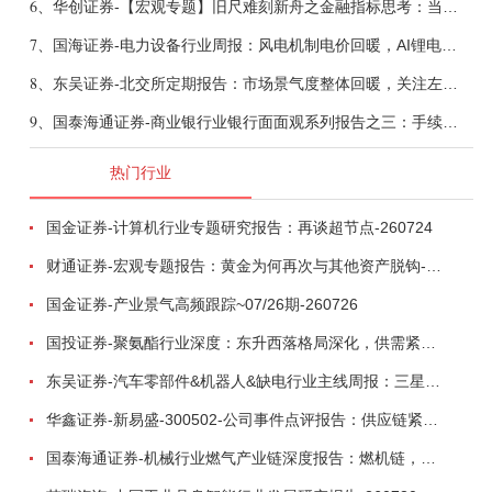
6、
华创证券-【宏观专题】旧尺难刻新舟之金融指标思考：当存款搬家遇到弱债务增长-260807
7、
国海证券-电力设备行业周报：风电机制电价回暖，AI锂电全链维持高景气-260808
8、
东吴证券-北交所定期报告：市场景气度整体回暖，关注左侧窗口机会-260808
9、
国泰海通证券-商业银行业银行面面观系列报告之三：手续费收入，轻资本布局再发力-260808
热门行业
国金证券-计算机行业专题研究报告：再谈超节点-260724
财通证券-宏观专题报告：黄金为何再次与其他资产脱钩-260726
国金证券-产业景气高频跟踪~07/26期-260726
国投证券-聚氨酯行业深度：东升西落格局深化，供需紧平衡驱动盈利修复-260804
东吴证券-汽车零部件&机器人&缺电行业主线周报：三星电子设立RX机器人事业部，GEV披露二季度业绩及扩产计划-260726
华鑫证券-新易盛-300502-公司事件点评报告：供应链紧张逐步缓解，订单交付快速增长-260724
国泰海通证券-机械行业燃气产业链深度报告：燃机链，受益数据中心与能源转型，供需错配下国产厂商迎全球性机遇-260728