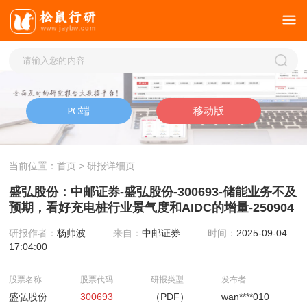
当前位置：
首页
> 研报详细页
盛弘股份：中邮证券-盛弘股份-300693-储能业务不及
预期，看好充电桩行业景气度和AIDC的增量-250904
研报作者：
杨帅波
来自：
中邮证券
时间：
2025-09-04
17:04:00
股票名称
股票代码
研报类型
发布者
盛弘股份
300693
（PDF）
wan****010