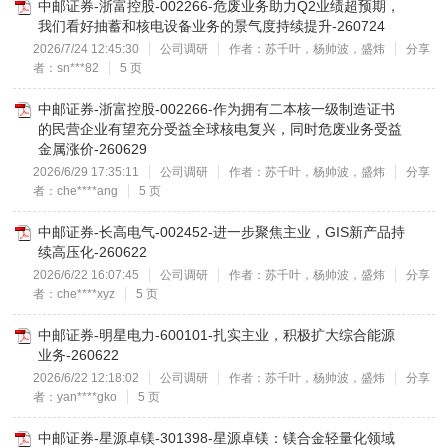
中邮证券-浙富控股-002266-危废业务助力Q2业绩超预期，
我们看好抽蓄和核电设备业务的景气度持续提升-260724
2026/7/24 12:45:30
公司调研
作者：苏千叶，杨帅波，盛炜
分享
者：sn***82
5 页
中邮证券-浙富控股-002266-作为拥有二本核一级制造证书
的民营企业有望充分受益全球核电复兴，同时危废业务受益
金属涨价-260629
2026/6/29 17:35:11
公司调研
作者：苏千叶，杨帅波，盛炜
分享
者：che****ang
5 页
中邮证券-长高电气-002452-进一步聚焦主业，GIS新产品持
续高压化-260622
2026/6/22 16:07:45
公司调研
作者：苏千叶，杨帅波，盛炜
分享
者：che****xyz
5 页
中邮证券-明星电力-600101-扎实主业，积极扩大综合能源
业务-260622
2026/6/22 12:18:02
公司调研
作者：苏千叶，杨帅波，盛炜
分享
者：yan****gko
5 页
中邮证券-星源卓镁-301398-星源卓镁：镁合金轻量化领域