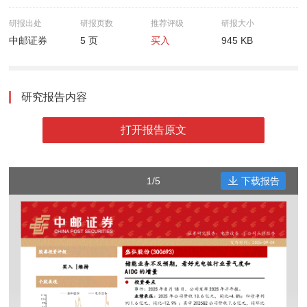
研报出处
研报页数
推荐评级
研报大小
中邮证券
5 页
买入
945 KB
研究报告内容
打开报告原文
1/5
下载报告