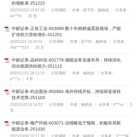
的领航者-251222
2025/12/22 13:37:26
公司调研
作者：苏千叶，杨帅波
分享者：
as***in
20 页
中邮证券-正裕工业-603089-数十年精耕减震器领域，产能
扩张助力营收增长-251201
2025/12/1 12:43:54
公司调研
作者：苏千叶，杨帅波
分享者：
sha****013
20 页
中邮证券-晶科科技-601778-储能业务加速布局，持续深化
综合能源供给能力-251112
2025/11/12 18:12:14
公司调研
作者：杨帅波
分享者：
y****y
4 页
中邮证券-钧达股份-002865-海外持续开拓，持续研发保持
技术优势-251103
2025/11/3 10:14:53
公司调研
作者：杨帅波
分享者：li***un
5
页
中邮证券-物产环能-603071-业绩略低于预期，积极布局新
能源业务-251030
2025/10/30 10:11:30
公司调研
作者：杨帅波
分享者：王****瑞