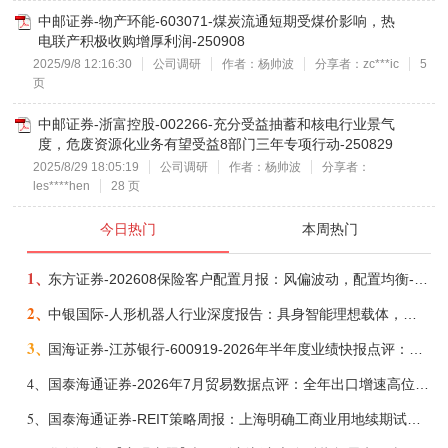
中邮证券-物产环能-603071-煤炭流通短期受煤价影响，热
电联产积极收购增厚利润-250908
2025/9/8 12:16:30
公司调研
作者：杨帅波
分享者：zc***ic
5
页
中邮证券-浙富控股-002266-充分受益抽蓄和核电行业景气
度，危废资源化业务有望受益8部门三年专项行动-250829
2025/8/29 18:05:19
公司调研
作者：杨帅波
分享者：
les****hen
28 页
今日热门
本周热门
1、
东方证券-202608保险客户配置月报：风偏波动，配置均衡-260807
2、
中银国际-人形机器人行业深度报告：具身智能理想载体，奇点渐至未来可期-260808
3、
国海证券-江苏银行-600919-2026年半年度业绩快报点评：营收加速增长，风险抵补能力充足-260807
4、
国泰海通证券-2026年7月贸易数据点评：全年出口增速高位或已现-260807
5、
国泰海通证券-REIT策略周报：上海明确工商业用地续期试行框架-260808