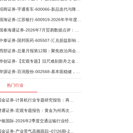
招商证券-宇通客车-600066-新品迭代与降本增效双轮驱动，海外市场放量可期-260805
国海证券-江苏银行-600919-2026年半年度业绩快报点评：营收加速增长，风险抵补能力充足-260807
国泰海通证券-2026年7月贸易数据点评：全年出口增速高位或已现-260807
中泰证券-国邦医药-605507-汇兑损益影响下利润有所扰动，期待底部反转-260805
西部证券-总量月报第12期：聚焦政治局会议，逆周期调节加力，增量政策可期-260806
华创证券-【宏观专题】旧尺难刻新舟之金融指标思考：当存款搬家遇到弱债务增长-260807
华源证券-百润股份-002568-基本面稳健，烈酒业务长期价值亟待体现-260806
热门行业
国金证券-计算机行业专题研究报告：再谈超节点-260724
财通证券-宏观专题报告：黄金为何再次与其他资产脱钩-260726
中银国际-2026年2季度交通运输行业经济运行前瞻分析：地缘冲突致航运和航空景气度分化，交通基础设施板块总体呈现稳健特征-260724
国金证券-产业景气高频跟踪~07/26期-260726