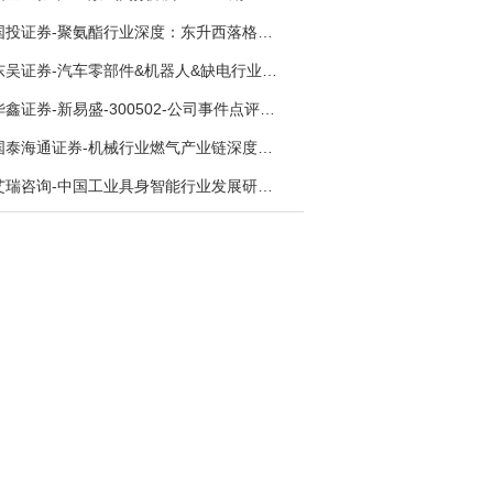
国投证券-聚氨酯行业深度：东升西落格局深化，供需紧平衡驱动盈利修复-260804
东吴证券-汽车零部件&机器人&缺电行业主线周报：三星电子设立RX机器人事业部，GEV披露二季度业绩及扩产计划-260726
华鑫证券-新易盛-300502-公司事件点评报告：供应链紧张逐步缓解，订单交付快速增长-260724
国泰海通证券-机械行业燃气产业链深度报告：燃机链，受益数据中心与能源转型，供需错配下国产厂商迎全球性机遇-260728
艾瑞咨询-中国工业具身智能行业发展研究报告-260730