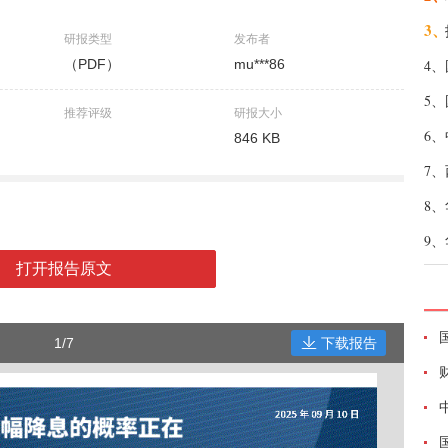
3、
研报类型
发布者
（PDF）
mu***86
4、
5、
推荐评级
研报大小
6、
846 KB
7、
8、
9、
打开报告原文
1/7
下载报告