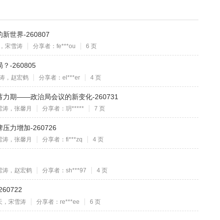
世界-260807
，宋雪涛
分享者：fe***ou
6 页
-260805
涛，赵宏鹤
分享者：el***er
4 页
力期——政治局会议的新变化-260731
雪涛，张馨月
分享者：玥*****
7 页
力增加-260726
雪涛，张馨月
分享者：fi***zq
4 页
雪涛，赵宏鹤
分享者：sh***97
4 页
0722
天，宋雪涛
分享者：re***ee
6 页