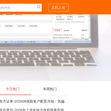
文档上传
今日热门
本周热门
东方证券-202608保险客户配置月报：风偏波动，配置均衡-260807
联合资信-2026年上半年地方政府债券市场观察及下半年展望：积极财政政策提质增效，地方债务迈向长效治理-260806