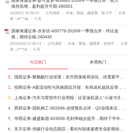
国泰海通证券-妙可蓝多-600882-2026年一季报点评：收入
保持高增，盈利提升可期-260501
2026/5/1 16:56:52
公司调研
作者：訾猛，颜慧菁，陈力宇
分享
者：pl***dp
4 页
国泰海通证券-水井坊-600779-2026年一季报点评：环比改
善，期待企稳-260430
2026/4/30 21:28:13
公司调研
作者：訾猛，颜慧菁，程碧升
分享
者：ji***ng
4 页
今日热门
本周热门
1、
国投证券-聚氨酯行业深度：东升西落格局深化，供需紧平衡驱动盈利修复-260804
2、
招商证券-A股流动性与风格跟踪月报：布局成长超跌反弹，保留部分再平衡配置-260805
3、
上海证券-汽车与零部件行业周报：比亚迪机器人“小迪”8月亮相，“人工智能+”赋能邮政无人机无人车加速落地-260805
4、
西部证券-国机精工-002046-业绩预告点评：Q2业绩承压，看好金刚石散热与特种轴承业务-260804
5、
华西证券-健盛集团-603558-毛利率稳步提升，期待下半年无缝加速-260804
6、
东方证券-传媒行业动态跟踪：看好AI加速渗透专业影视创作和工业化场景落地-260804