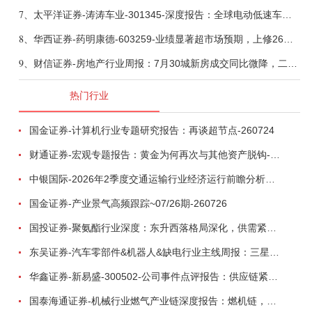
7、
太平洋证券-涛涛车业-301345-深度报告：全球电动低速车龙头，掘金户外休闲黄金赛道-260730
8、
华西证券-药明康德-603259-业绩显著超市场预期，上修26年收入指引、维持核心推荐-260804
9、
财信证券-房地产行业周报：7月30城新房成交同比微降，二手房成交维持热度-260803
热门行业
国金证券-计算机行业专题研究报告：再谈超节点-260724
财通证券-宏观专题报告：黄金为何再次与其他资产脱钩-260726
中银国际-2026年2季度交通运输行业经济运行前瞻分析：地缘冲突致航运和航空景气度分化，交通基础设施板块总体呈现稳健特征-260724
国金证券-产业景气高频跟踪~07/26期-260726
国投证券-聚氨酯行业深度：东升西落格局深化，供需紧平衡驱动盈利修复-260804
东吴证券-汽车零部件&机器人&缺电行业主线周报：三星电子设立RX机器人事业部，GEV披露二季度业绩及扩产计划-260726
华鑫证券-新易盛-300502-公司事件点评报告：供应链紧张逐步缓解，订单交付快速增长-260724
国泰海通证券-机械行业燃气产业链深度报告：燃机链，受益数据中心与能源转型，供需错配下国产厂商迎全球性机遇-260728