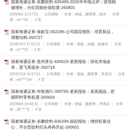
国泰海通证券-东鹏饮料-605499-2026半年报点评：逆境稳
健增长，分红回购价值彰显-260801
2026/8/1 12:57:51
公司调研
作者：訾猛，颜慧菁，徐洋
分享
者：va***01
4 页
国泰海通证券-保龄宝-002286-公司跟踪报告：培育新品，
调整结构-260727
2026/7/27 17:02:21
公司调研
作者：訾猛，刘威，林逸丹
分享
者：ro***23
4 页
国泰海通证券-贵州茅台-600519-更新报告：深化市场改
革，普飞再提价-260718
2026/7/18 18:27:51
公司调研
作者：訾猛，颜慧菁，李美仪
分享
者：edi****ian
4 页
国泰海通证券-华致酒行-300755-更新报告：直面挑战，把
握即时零售机遇-260604
2026/6/4 14:48:31
公司调研
作者：訾猛，颜慧菁，李美仪
分享
者：清****飞
4 页
国泰海通证券-东鹏饮料-605499-跟踪报告：增持彰显信
心，平台型饮料巨头冉冉升起-260601