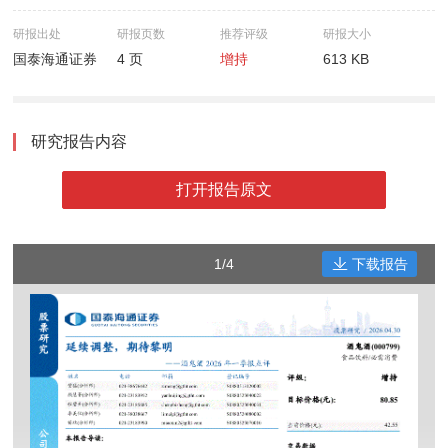
研报出处
研报页数
推荐评级
研报大小
国泰海通证券
4 页
增持
613 KB
研究报告内容
打开报告原文
1/4
下载报告