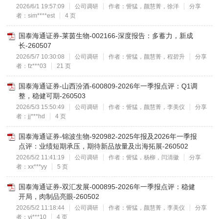
2026/6/1 19:57:09
公司调研
作者：訾猛，颜慧菁，徐洋
分享
者：sim****est
4 页
国泰海通证券-莱茵生物-002166-深度报告：多蓄力，新成
长-260507
2026/5/7 10:30:08
公司调研
作者：訾猛，颜慧菁，程碧升
分享
者：fz***03
21 页
国泰海通证券-山西汾酒-600809-2026年一季报点评：Q1调
整，稳健可期-260503
2026/5/3 15:50:49
公司调研
作者：訾猛，颜慧菁，李美仪
分享
者：jj***hd
4 页
国泰海通证券-锦波生物-920982-2025年报及2026年一季报
点评：业绩短期承压，期待新品放量及出海拓展-260502
2026/5/2 11:41:19
公司调研
作者：訾猛，杨柳，闫清徽
分享
者：xx***yy
5 页
国泰海通证券-双汇发展-000895-2026年一季报点评：稳健
开局，肉制品亮眼-260502
2026/5/2 11:18:44
公司调研
作者：訾猛，颜慧菁，李美仪
分享
者：vi***10
4 页