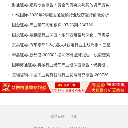
财通证券-宏观专题报告：黄金为何再次与其他资产脱钩-260726
中银国际-2026年2季度交通运输行业经济运行前瞻分析：地缘冲突致航运和航空景气度分化，交通基础设施板块总体呈现稳健特征-260724
国金证券-产业景气高频跟踪~07/26期-260726
国投证券-聚氨酯行业深度：东升西落格局深化，供需紧平衡驱动盈利修复-260804
东吴证券-汽车零部件&机器人&缺电行业主线周报：三星电子设立RX机器人事业部，GEV披露二季度业绩及扩产计划-260726
华鑫证券-新易盛-300502-公司事件点评报告：供应链紧张逐步缓解，订单交付快速增长-260724
国泰海通证券-机械行业燃气产业链深度报告：燃机链，受益数据中心与能源转型，供需错配下国产厂商迎全球性机遇-260728
艾瑞咨询-中国工业具身智能行业发展研究报告-260730
友情链接：
研报