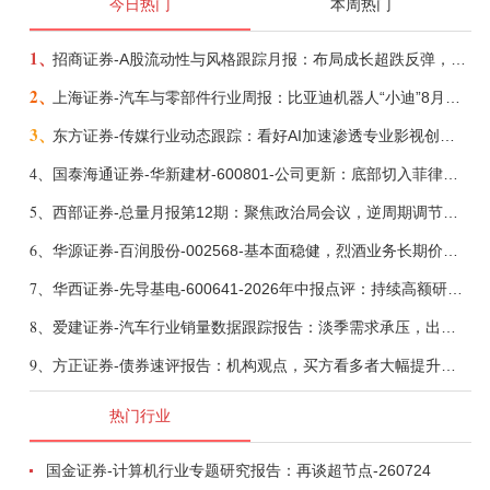
今日热门
本周热门
1、
招商证券-A股流动性与风格跟踪月报：布局成长超跌反弹，保留部分再平衡配置-260805
2、
上海证券-汽车与零部件行业周报：比亚迪机器人“小迪”8月亮相，“人工智能+”赋能邮政无人机无人车加速落地-260805
3、
东方证券-传媒行业动态跟踪：看好AI加速渗透专业影视创作和工业化场景落地-260804
4、
国泰海通证券-华新建材-600801-公司更新：底部切入菲律宾市场，出海进程加快-260805
5、
西部证券-总量月报第12期：聚焦政治局会议，逆周期调节加力，增量政策可期-260806
6、
华源证券-百润股份-002568-基本面稳健，烈酒业务长期价值亟待体现-260806
7、
华西证券-先导基电-600641-2026年中报点评：持续高额研发投入，离子注入机、半导体材料加速突破-260802
8、
爱建证券-汽车行业销量数据跟踪报告：淡季需求承压，出口维持高增-260805
9、
方正证券-债券速评报告：机构观点，买方看多者大幅提升至六成-260805
热门行业
国金证券-计算机行业专题研究报告：再谈超节点-260724