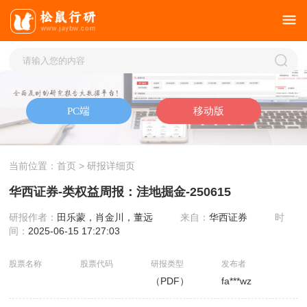
当前位置：
首页
> 研报详细页
华西证券-类权益周报：洼地掘金-250615
研报作者：
田乐蒙，肖金川，董远
来自：
华西证券
时
间：
2025-06-15 17:27:03
股票名称
股票代码
研报类型
发布者
（PDF）
fa***wz