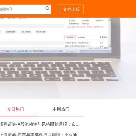
文档上传
今日热门
本周热门
招商证券-A股流动性与风格跟踪月报：布局成长超跌反弹，保留部分再平衡配置-260805
上海证券-汽车与零部件行业周报：比亚迪机器人“小迪”8月亮相，“人工智能+”赋能邮政无人机无人车加速落地-260805