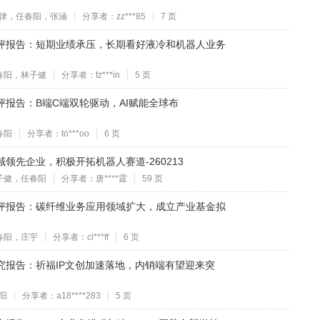
律，任春阳，张涵
分享者：zz***85
7 页
事件点评报告：短期业绩承压，长期看好液冷和机器人业务
春阳，林子健
分享者：fz***in
5 页
点评报告：B端C端双轮驱动，AI赋能全球布
春阳
分享者：to***oo
6 页
领域领先企业，积极开拓机器人赛道-260213
子健，任春阳
分享者：唐****霆
59 页
事件点评报告：碳纤维业务应用领域扩大，成立产业基金拟
春阳，庄宇
分享者：cl***ff
6 页
态研究报告：祈福IP文创加速落地，内销端有望迎来突
阳
分享者：a18****283
5 页