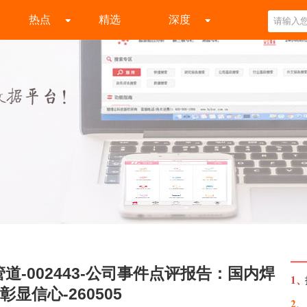
热点
精选
深度
道-002443-公司事件点评报告：国内焊
1、
显信心-260505
2、