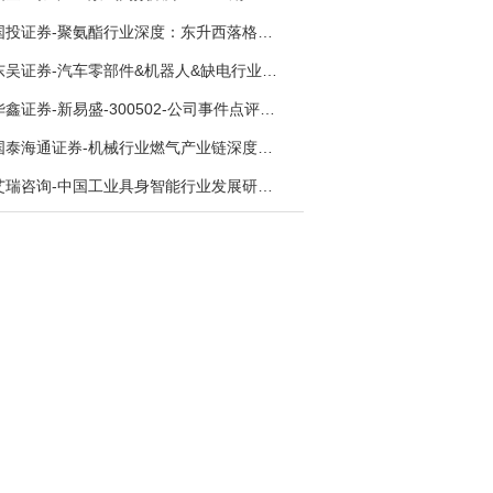
国投证券-聚氨酯行业深度：东升西落格局深化，供需紧平衡驱动盈利修复-260804
东吴证券-汽车零部件&机器人&缺电行业主线周报：三星电子设立RX机器人事业部，GEV披露二季度业绩及扩产计划-260726
华鑫证券-新易盛-300502-公司事件点评报告：供应链紧张逐步缓解，订单交付快速增长-260724
国泰海通证券-机械行业燃气产业链深度报告：燃机链，受益数据中心与能源转型，供需错配下国产厂商迎全球性机遇-260728
艾瑞咨询-中国工业具身智能行业发展研究报告-260730