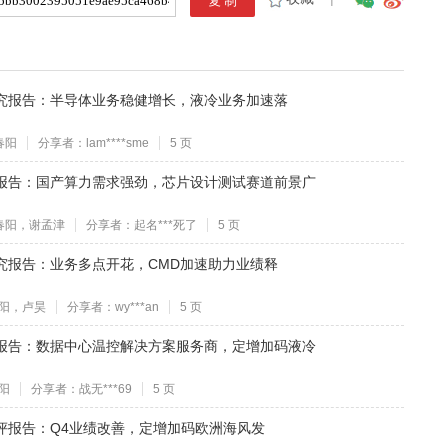
态研究报告：半导体业务稳健增长，液冷业务加速落
春阳
分享者：lam****sme
5 页
态研究报告：国产算力需求强劲，芯片设计测试赛道前景广
春阳，谢孟津
分享者：起名***死了
5 页
态研究报告：业务多点开花，CMD加速助力业绩释
阳，卢昊
分享者：wy***an
5 页
件点评报告：数据中心温控解决方案服务商，定增加码液冷
阳
分享者：战无***69
5 页
件点评报告：Q4业绩改善，定增加码欧洲海风发