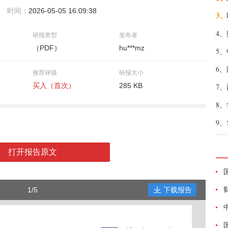
时间：
2026-05-05 16:09:38
3、
4、
研报类型
发布者
（PDF）
hu***mz
5、
6、
推荐评级
研报大小
买入（首次）
285 KB
7、
8、
9、
打开报告原文
1/5
下载报告