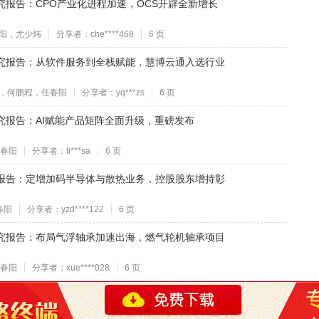
态研究报告：CPO产业化进程加速，OCS开辟全新增长
阳，尤少炜
分享者：che****468
6 页
动态研究报告：从软件服务到全栈赋能，慧博云通入选行业
，何鹏程，任春阳
分享者：yq***zs
6 页
态研究报告：AI赋能产品矩阵全面升级，重磅发布
春阳
分享者：ti***sa
6 页
件点评报告：定增加码半导体与散热业务，控股股东增持彰
春阳
分享者：yzd****122
6 页
动态研究报告：布局气浮轴承加速出海，燃气轮机轴承项目
春阳
分享者：xue****028
6 页