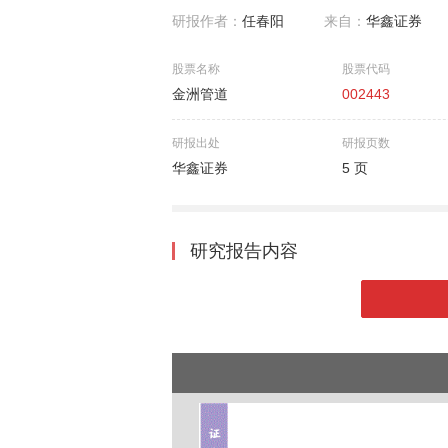
研报作者：
任春阳
来自：
华鑫证券
股票名称
股票代码
金洲管道
002443
研报出处
研报页数
华鑫证券
5 页
研究报告内容