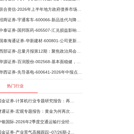
联合资信-2026年上半年地方政府债券市场观察及下半年展望：积极财政政策提质增效，地方债务迈向长效治理-260806
招商证券-宇通客车-600066-新品迭代与降本增效双轮驱动，海外市场放量可期-260805
中泰证券-国邦医药-605507-汇兑损益影响下利润有所扰动，期待底部反转-260805
国泰海通证券-华新建材-600801-公司更新：底部切入菲律宾市场，出海进程加快-260805
西部证券-总量月报第12期：聚焦政治局会议，逆周期调节加力，增量政策可期-260806
华源证券-百润股份-002568-基本面稳健，烈酒业务长期价值亟待体现-260806
华西证券-先导基电-600641-2026年中报点评：持续高额研发投入，离子注入机、半导体材料加速突破-260802
热门行业
国金证券-计算机行业专题研究报告：再谈超节点-260724
财通证券-宏观专题报告：黄金为何再次与其他资产脱钩-260726
中银国际-2026年2季度交通运输行业经济运行前瞻分析：地缘冲突致航运和航空景气度分化，交通基础设施板块总体呈现稳健特征-260724
国金证券-产业景气高频跟踪~07/26期-260726