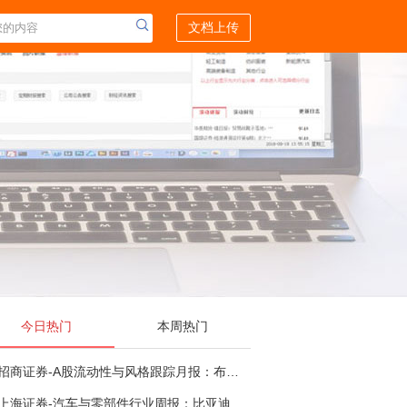
文档上传
今日热门
本周热门
招商证券-A股流动性与风格跟踪月报：布局成长超跌反弹，保留部分再平衡配置-260805
上海证券-汽车与零部件行业周报：比亚迪机器人“小迪”8月亮相，“人工智能+”赋能邮政无人机无人车加速落地-260805