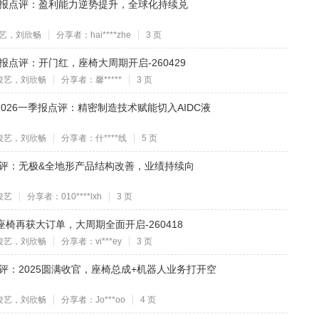
6年一季报点评：盈利能力逆势提升，全球化持续兑
艺，刘欣畅
分享者：hai****zhe
3 页
一季报点评：开门红，座椅大周期开启-260429
俊艺，刘欣畅
分享者：馨*****
3 页
报&2026一季报点评：精密制造技术赋能切入AIDC液
俊艺，刘欣畅
分享者：什****线
5 页
年报点评：无极&全地形产品结构改善，业绩持续向
俊艺
分享者：010****lxh
3 页
：座椅再获大订单，大周期全面开启-260418
俊艺，刘欣畅
分享者：vi***ey
3 页
年报点评：2025圆满收官，座椅总成+机器人业务打开空
俊艺，刘欣畅
分享者：Jo***oo
4 页