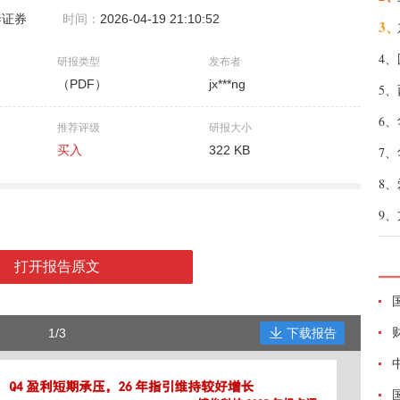
泰证券
时间：
2026-04-19 21:10:52
3、
4、
研报类型
发布者
（PDF）
jx***ng
5、
6、
推荐评级
研报大小
买入
322 KB
7、
8、
9、
打开报告原文
1/3
下载报告