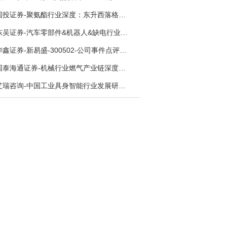
国投证券-聚氨酯行业深度：东升西落格局深化，供需紧平衡驱动盈利修复-260804
东吴证券-汽车零部件&机器人&缺电行业主线周报：三星电子设立RX机器人事业部，GEV披露二季度业绩及扩产计划-260726
华鑫证券-新易盛-300502-公司事件点评报告：供应链紧张逐步缓解，订单交付快速增长-260724
国泰海通证券-机械行业燃气产业链深度报告：燃机链，受益数据中心与能源转型，供需错配下国产厂商迎全球性机遇-260728
艾瑞咨询-中国工业具身智能行业发展研究报告-260730