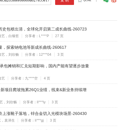
：历史包袱出清，全球化开启第二成长曲线-260723
俊艺，白臻哲
分享者：L****P
27 页
放量，探索钠电池等新成长曲线-260617
俊艺，刘欣畅
分享者：12***04
3 页
绩受大承包摊销和汇兑短期影响，国内产能有望逐步放量
俊艺
分享者：九****空
4 页
价+新项目爬坡拖累26Q1业绩，线束&新业务持续增
艺，刘欣畅
分享者：ll***ly
3 页
铝价上涨靴子落地，锌合金切入光模块场景-260430
艺，袁泽生
分享者：li***gj
3 页