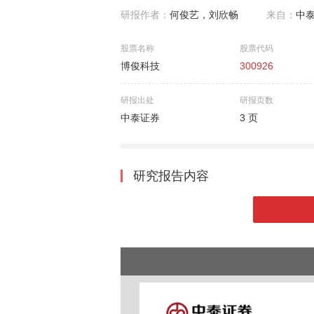
研报作者：
何俊艺，刘欣畅
来自：
中
股票名称
股票代码
博俊科技
300926
研报出处
研报页数
中泰证券
3 页
研究报告内容