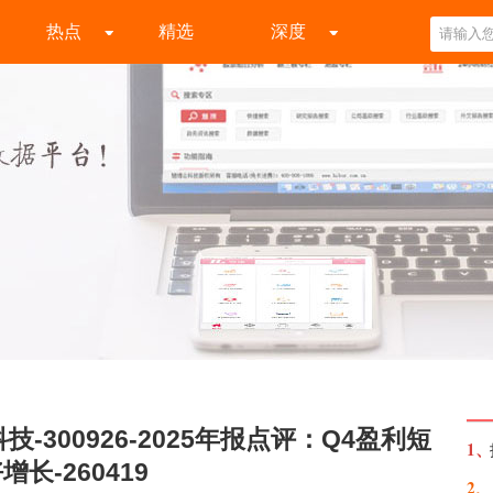
热点
精选
深度
-300926-2025年报点评：Q4盈利短
1、
长-260419
2、