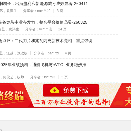
非利润增长，出海盈利和新能源减亏成效显著-260411
艺，袁泽生
分享者：me***49
3 页
气装备龙头主业齐发力，整合平台价值凸显-260325
俊艺，袁泽生
分享者：中****讯
24 页
充发布会点评：二代刀片和兆瓦闪充新技术亮相，重点强调
艺，汪越，刘欣畅
分享者：ba***zi
4 页
：2025年业绩预增，通航飞机与eVTOL业务稳步推
，何俊艺，杨帅
分享者：ts***93
5 页