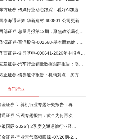
东方证券-传媒行业动态跟踪：看好AI加速渗透专业影视创作和工业化场景落地-260804
国泰海通证券-华新建材-600801-公司更新：底部切入菲律宾市场，出海进程加快-260805
西部证券-总量月报第12期：聚焦政治局会议，逆周期调节加力，增量政策可期-260806
华源证券-百润股份-002568-基本面稳健，烈酒业务长期价值亟待体现-260806
华西证券-先导基电-600641-2026年中报点评：持续高额研发投入，离子注入机、半导体材料加速突破-260802
爱建证券-汽车行业销量数据跟踪报告：淡季需求承压，出口维持高增-260805
方正证券-债券速评报告：机构观点，买方看多者大幅提升至六成-260805
热门行业
国金证券-计算机行业专题研究报告：再谈超节点-260724
财通证券-宏观专题报告：黄金为何再次与其他资产脱钩-260726
中银国际-2026年2季度交通运输行业经济运行前瞻分析：地缘冲突致航运和航空景气度分化，交通基础设施板块总体呈现稳健特征-260724
国金证券-产业景气高频跟踪~07/26期-260726