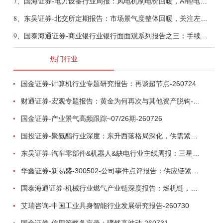
7、
国海证券-电力设备行业周报：风电机制电价回暖，AI锂电全链维持高景气-260808
8、
东吴证券-北交所定期报告：市场景气度整体回暖，关注左侧窗口机会-260808
9、
国泰海通证券-商业银行业银行面面观系列报告之三：手续费收入，轻资本布局再发力-260808
热门行业
国金证券-计算机行业专题研究报告：再谈超节点-260724
财通证券-宏观专题报告：黄金为何再次与其他资产脱钩-260726
国金证券-产业景气高频跟踪~07/26期-260726
国投证券-聚氨酯行业深度：东升西落格局深化，供需紧平衡驱动盈利修复-260804
东吴证券-汽车零部件&机器人&缺电行业主线周报：三星电子设立RX机器人事业部，GEV披露二季度业绩及扩产计划-260726
华鑫证券-新易盛-300502-公司事件点评报告：供应链紧张逐步缓解，订单交付快速增长-260724
国泰海通证券-机械行业燃气产业链深度报告：燃机链，受益数据中心与能源转型，供需错配下国产厂商迎全球性机遇-260728
艾瑞咨询-中国工业具身智能行业发展研究报告-260730