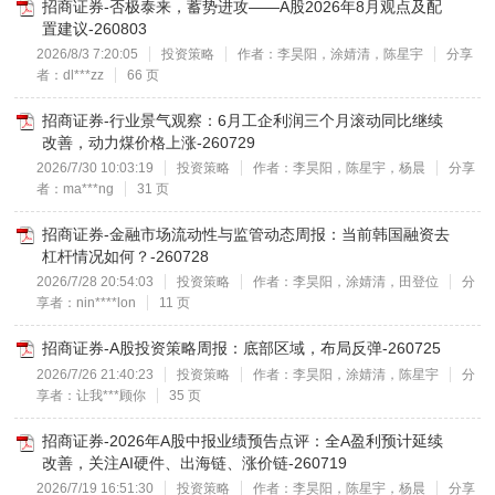
招商证券-否极泰来，蓄势进攻——A股2026年8月观点及配
置建议-260803
2026/8/3 7:20:05
投资策略
作者：李昊阳，涂婧清，陈星宇
分享
者：dl***zz
66 页
招商证券-行业景气观察：6月工企利润三个月滚动同比继续
改善，动力煤价格上涨-260729
2026/7/30 10:03:19
投资策略
作者：李昊阳，陈星宇，杨晨
分享
者：ma***ng
31 页
招商证券-金融市场流动性与监管动态周报：当前韩国融资去
杠杆情况如何？-260728
2026/7/28 20:54:03
投资策略
作者：李昊阳，涂婧清，田登位
分
享者：nin****lon
11 页
招商证券-A股投资策略周报：底部区域，布局反弹-260725
2026/7/26 21:40:23
投资策略
作者：李昊阳，涂婧清，陈星宇
分
享者：让我***顾你
35 页
招商证券-2026年A股中报业绩预告点评：全A盈利预计延续
改善，关注AI硬件、出海链、涨价链-260719
2026/7/19 16:51:30
投资策略
作者：李昊阳，陈星宇，杨晨
分享