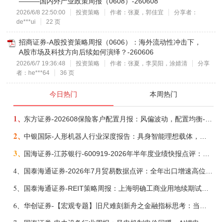
———国内外产业政策周报（0608）-260608
2026/6/8 22:50:00
投资策略
作者：张夏，郭佳宜
分享者：
de***ui
22 页
招商证券-A股投资策略周报（0606）：海外流动性冲击下，
A股市场及科技方向后续如何演绎？-260606
2026/6/7 19:36:48
投资策略
作者：张夏，李昊阳，涂婧清
分享
者：he***64
36 页
今日热门
本周热门
1、
东方证券-202608保险客户配置月报：风偏波动，配置均衡-260807
2、
中银国际-人形机器人行业深度报告：具身智能理想载体，奇点渐至未来可期-260808
3、
国海证券-江苏银行-600919-2026年半年度业绩快报点评：营收加速增长，风险抵补能力充足-260807
4、
国泰海通证券-2026年7月贸易数据点评：全年出口增速高位或已现-260807
5、
国泰海通证券-REIT策略周报：上海明确工商业用地续期试行框架-260808
6、
华创证券-【宏观专题】旧尺难刻新舟之金融指标思考：当存款搬家遇到弱债务增长-260807