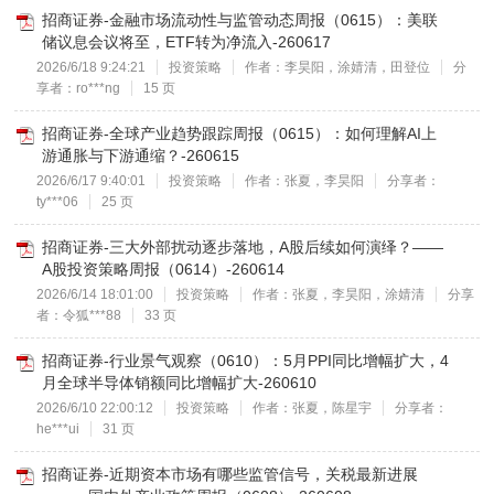
招商证券-金融市场流动性与监管动态周报（0615）：美联
储议息会议将至，ETF转为净流入-260617
2026/6/18 9:24:21
投资策略
作者：李昊阳，涂婧清，田登位
分
享者：ro***ng
15 页
招商证券-全球产业趋势跟踪周报（0615）：如何理解AI上
游通胀与下游通缩？-260615
2026/6/17 9:40:01
投资策略
作者：张夏，李昊阳
分享者：
ty***06
25 页
招商证券-三大外部扰动逐步落地，A股后续如何演绎？——
A股投资策略周报（0614）-260614
2026/6/14 18:01:00
投资策略
作者：张夏，李昊阳，涂婧清
分享
者：令狐***88
33 页
招商证券-行业景气观察（0610）：5月PPI同比增幅扩大，4
月全球半导体销额同比增幅扩大-260610
2026/6/10 22:00:12
投资策略
作者：张夏，陈星宇
分享者：
he***ui
31 页
招商证券-近期资本市场有哪些监管信号，关税最新进展