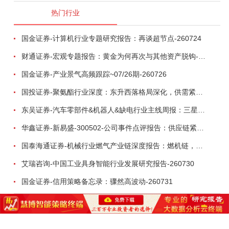
热门行业
国金证券-计算机行业专题研究报告：再谈超节点-260724
财通证券-宏观专题报告：黄金为何再次与其他资产脱钩-260726
国金证券-产业景气高频跟踪~07/26期-260726
国投证券-聚氨酯行业深度：东升西落格局深化，供需紧平衡驱动盈利修复-260804
东吴证券-汽车零部件&机器人&缺电行业主线周报：三星电子设立RX机器人事业部，GEV披露二季度业绩及扩产计划-260726
华鑫证券-新易盛-300502-公司事件点评报告：供应链紧张逐步缓解，订单交付快速增长-260724
国泰海通证券-机械行业燃气产业链深度报告：燃机链，受益数据中心与能源转型，供需错配下国产厂商迎全球性机遇-260728
艾瑞咨询-中国工业具身智能行业发展研究报告-260730
国金证券-信用策略备忘录：骤然高波动-260731