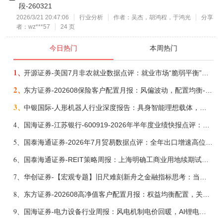
段-260321
2026/3/21 20:47:06
行业分析
作者：吴杰，胡鸿程，于鸿光
分享
者：wz***57
24 页
今日热门
本周热门
1、
开源证券-美国7月非农就业数据点评：就业市场“脆弱平衡”，美联储加息动力并不高-260808
2、
东方证券-202608保险客户配置月报：风偏波动，配置均衡-260807
3、
中银国际-人形机器人行业深度报告：具身智能理想载体，奇点渐至未来可期-260808
4、
国海证券-江苏银行-600919-2026年半年度业绩快报点评：营收加速增长，风险抵补能力充足-260807
5、
国泰海通证券-2026年7月贸易数据点评：全年出口增速高位或已现-260807
6、
国泰海通证券-REIT策略周报：上海明确工商业用地续期试行框架-260808
7、
华创证券-【宏观专题】旧尺难刻新舟之金融指标思考：当存款搬家遇到弱债务增长-260807
8、
东方证券-202608高净值客户配置月报：权益均衡配置，关注多元策略-260809
9、
国海证券-电力设备行业周报：风电机制电价回暖，AI锂电全链维持高景气-260808