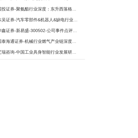
国投证券-聚氨酯行业深度：东升西落格局深化，供需紧平衡驱动盈利修复-260804
东吴证券-汽车零部件&机器人&缺电行业主线周报：三星电子设立RX机器人事业部，GEV披露二季度业绩及扩产计划-260726
华鑫证券-新易盛-300502-公司事件点评报告：供应链紧张逐步缓解，订单交付快速增长-260724
国泰海通证券-机械行业燃气产业链深度报告：燃机链，受益数据中心与能源转型，供需错配下国产厂商迎全球性机遇-260728
艾瑞咨询-中国工业具身智能行业发展研究报告-260730