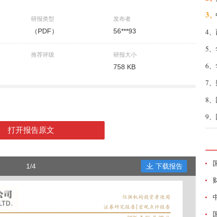
3、
研报类型
发布者
（PDF）
56***93
4、
5、
推荐评级
研报大小
6、
758 KB
7、
8、
9、
打开报告原文
1/4
下载报告