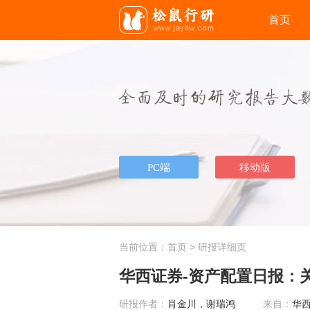
首页
当前位置：
首页
> 研报详细页
华西证券-资产配置日报：关
研报作者：
肖金川，谢瑞鸿
来自：
华