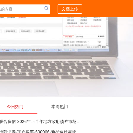
文档上传
今日热门
本周热门
联合资信-2026年上半年地方政府债券市场观察及下半年展望：积极财政政策提质增效，地方债务迈向长效治理-260806
招商证券-宇通客车-600066-新品迭代与降本增效双轮驱动，海外市场放量可期-260805