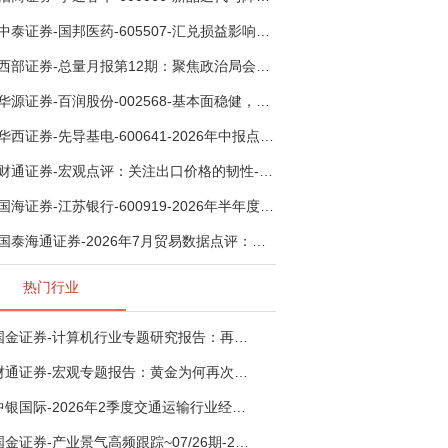
中泰证券-国邦医药-605507-汇兑损益影响下利润有所扰动，期待底部反转-260805
西部证券-总量月报第12期：聚焦政治局会议，逆周期调节加力，增量政策可期-260806
华源证券-百润股份-002568-基本面稳健，烈酒业务长期价值亟待体现-260806
华西证券-先导基电-600641-2026年中报点评：持续高额研发投入，离子注入机、半导体材料加速突破-260802
财通证券-宏观点评：关注出口价格的韧性-260807
国海证券-江苏银行-600919-2026年半年度业绩快报点评：营收加速增长，风险抵补能力充足-260807
国泰海通证券-2026年7月贸易数据点评：全年出口增速高位或已现-260807
热门行业
国金证券-计算机行业专题研究报告：再谈超节点-260724
财通证券-宏观专题报告：黄金为何再次与其他资产脱钩-260726
中银国际-2026年2季度交通运输行业经济运行前瞻分析：地缘冲突致航运和航空景气度分化，交通基础设施板块总体呈现稳健特征-260724
国金证券-产业景气高频跟踪~07/26期-260726