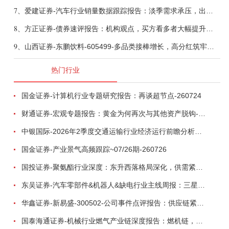
7、
爱建证券-汽车行业销量数据跟踪报告：淡季需求承压，出口维持高增-260805
8、
方正证券-债券速评报告：机构观点，买方看多者大幅提升至六成-260805
9、
山西证券-东鹏饮料-605499-多品类接棒增长，高分红筑牢底部-260805
热门行业
国金证券-计算机行业专题研究报告：再谈超节点-260724
财通证券-宏观专题报告：黄金为何再次与其他资产脱钩-260726
中银国际-2026年2季度交通运输行业经济运行前瞻分析：地缘冲突致航运和航空景气度分化，交通基础设施板块总体呈现稳健特征-260724
国金证券-产业景气高频跟踪~07/26期-260726
国投证券-聚氨酯行业深度：东升西落格局深化，供需紧平衡驱动盈利修复-260804
东吴证券-汽车零部件&机器人&缺电行业主线周报：三星电子设立RX机器人事业部，GEV披露二季度业绩及扩产计划-260726
华鑫证券-新易盛-300502-公司事件点评报告：供应链紧张逐步缓解，订单交付快速增长-260724
国泰海通证券-机械行业燃气产业链深度报告：燃机链，受益数据中心与能源转型，供需错配下国产厂商迎全球性机遇-260728