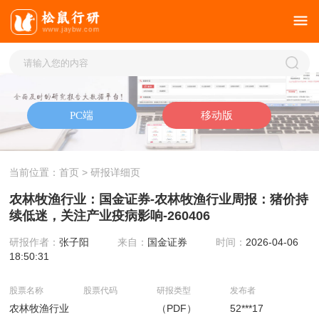
当前位置：
首页
> 研报详细页
农林牧渔行业：国金证券-农林牧渔行业周报：猪价持
续低迷，关注产业疫病影响-260406
研报作者：
张子阳
来自：
国金证券
时间：
2026-04-06
18:50:31
股票名称
股票代码
研报类型
发布者
农林牧渔行业
（PDF）
52***17