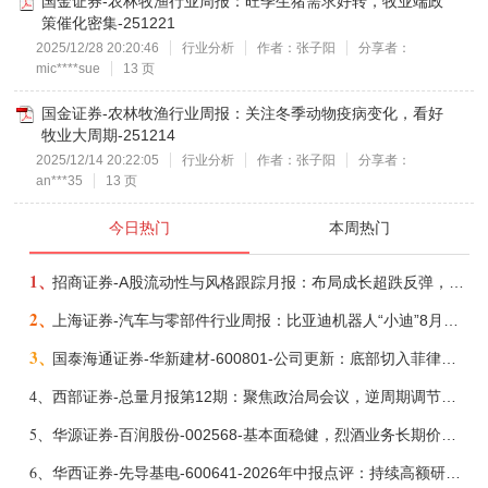
国金证券-农林牧渔行业周报：旺季生猪需求好转，牧业端政
策催化密集-251221
2025/12/28 20:20:46
行业分析
作者：张子阳
分享者：
mic****sue
13 页
国金证券-农林牧渔行业周报：关注冬季动物疫病变化，看好
牧业大周期-251214
2025/12/14 20:22:05
行业分析
作者：张子阳
分享者：
an***35
13 页
今日热门
本周热门
1、
招商证券-A股流动性与风格跟踪月报：布局成长超跌反弹，保留部分再平衡配置-260805
2、
上海证券-汽车与零部件行业周报：比亚迪机器人“小迪”8月亮相，“人工智能+”赋能邮政无人机无人车加速落地-260805
3、
国泰海通证券-华新建材-600801-公司更新：底部切入菲律宾市场，出海进程加快-260805
4、
西部证券-总量月报第12期：聚焦政治局会议，逆周期调节加力，增量政策可期-260806
5、
华源证券-百润股份-002568-基本面稳健，烈酒业务长期价值亟待体现-260806
6、
华西证券-先导基电-600641-2026年中报点评：持续高额研发投入，离子注入机、半导体材料加速突破-260802