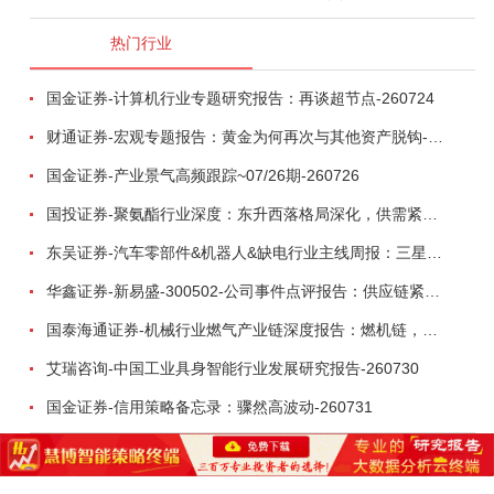
热门行业
国金证券-计算机行业专题研究报告：再谈超节点-260724
财通证券-宏观专题报告：黄金为何再次与其他资产脱钩-260726
国金证券-产业景气高频跟踪~07/26期-260726
国投证券-聚氨酯行业深度：东升西落格局深化，供需紧平衡驱动盈利修复-260804
东吴证券-汽车零部件&机器人&缺电行业主线周报：三星电子设立RX机器人事业部，GEV披露二季度业绩及扩产计划-260726
华鑫证券-新易盛-300502-公司事件点评报告：供应链紧张逐步缓解，订单交付快速增长-260724
国泰海通证券-机械行业燃气产业链深度报告：燃机链，受益数据中心与能源转型，供需错配下国产厂商迎全球性机遇-260728
艾瑞咨询-中国工业具身智能行业发展研究报告-260730
国金证券-信用策略备忘录：骤然高波动-260731