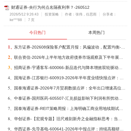
财通证券-央行为何点名隔夜利率？-260512
2026/5/12 9:26:43
投资策略
作者：张伟，任思雨
分享者：
ke***88
7 页
今日热门
本周热门
1、
东方证券-202608保险客户配置月报：风偏波动，配置均衡-260807
2、
联合资信-2026年上半年地方政府债券市场观察及下半年展望：积极财政政策提质增效，地方债务迈向长效治理-260806
3、
招商证券-宇通客车-600066-新品迭代与降本增效双轮驱动，海外市场放量可期-260805
4、
国海证券-江苏银行-600919-2026年半年度业绩快报点评：营收加速增长，风险抵补能力充足-260807
5、
国泰海通证券-2026年7月贸易数据点评：全年出口增速高位或已现-260807
6、
中泰证券-国邦医药-605507-汇兑损益影响下利润有所扰动，期待底部反转-260805
7、
国泰海通证券-REIT策略周报：上海明确工商业用地续期试行框架-260808
8、
华创证券-【宏观专题】旧尺难刻新舟之金融指标思考：当存款搬家遇到弱债务增长-260807
9、
华西证券-先导基电-600641-2026年中报点评：持续高额研发投入，离子注入机、半导体材料加速突破-260802