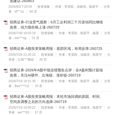
置建议-260803
2026/8/3 7:20:05
投资策略
作者：李昊阳，涂婧清，陈星宇
分享
者：dl***zz
66 页
招商证券-行业景气观察：6月工企利润三个月滚动同比继续
改善，动力煤价格上涨-260729
2026/7/30 10:03:19
投资策略
作者：李昊阳，陈星宇，杨晨
分享
者：ma***ng
31 页
招商证券-A股投资策略周报：底部区域，布局反弹-260725
2026/7/26 21:40:23
投资策略
作者：李昊阳，涂婧清，陈星宇
分
享者：让我***顾你
35 页
招商证券-2026年A股中报业绩预告点评：全A盈利预计延续
改善，关注AI硬件、出海链、涨价链-260719
2026/7/19 16:51:30
投资策略
作者：李昊阳，陈星宇，杨晨
分享
者：Bao****i11
20 页
招商证券-A股投资策略周报：本轮市场回调的原因、时间、
空间及调整之后的方向选择-260719
2026/7/19 16:00:22
投资策略
作者：李昊阳，涂婧清，陈星宇
分
享者：we***63
37 页