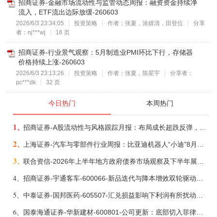
招商证券-金融市场流动性与监管动态周报：融资资金持续净
流入，ETF流出边际放缓-260603
2026/6/3 23:34:05
投资策略
作者：张夏，涂婧清，田登位
分享
者：nj***wj
16 页
招商证券-行业景气观察：5月制造业PMI环比下行，存储器
价格持续上涨-260603
2026/6/3 23:13:26
投资策略
作者：张夏，陈星宇
分享者：
pc***dk
32 页
今日热门
本周热门
1、
招商证券-A股流动性与风格跟踪月报：布局成长超跌反弹，保留部分再平衡配置-260805
2、
上海证券-汽车与零部件行业周报：比亚迪机器人“小迪”8月亮相，“人工智能+”赋能邮政无人机无人车加速落地-260805
3、
联合资信-2026年上半年地方政府债券市场观察及下半年展望：积极财政政策提质增效，地方债务迈向长效治理-260806
4、
招商证券-宇通客车-600066-新品迭代与降本增效双轮驱动，海外市场放量可期-260805
5、
中泰证券-国邦医药-605507-汇兑损益影响下利润有所扰动，期待底部反转-260805
6、
国泰海通证券-华新建材-600801-公司更新：底部切入菲律宾市场，出海进程加快-260805