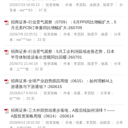
2026/7/19 16:00:22
投资策略
作者：李昊阳，涂婧清，陈星宇
分
享者：we***63
37 页
招商证券-行业景气观察（0709）：6月PPI同比增幅扩大，5
月北美PCB订单量同比增幅扩大-260709
2026/7/9 23:35:51
投资策略
作者：李昊阳，陈星宇，杨晨
分享
者：xia****lan
33 页
招商证券-行业景气观察：5月工企利润延续改善态势，日本
半导体制造设备出货额同比回暖-260701
2026/7/1 21:44:18
投资策略
作者：李昊阳，陈星宇，杨晨
分享
者：上****签
32 页
招商证券-全球产业趋势跟踪周报（0615）：如何理解AI上
游通胀与下游通缩？-260615
2026/6/17 9:40:01
投资策略
作者：张夏，李昊阳
分享者：
ty***06
25 页
招商证券-三大外部扰动逐步落地，A股后续如何演绎？——
A股投资策略周报（0614）-260614
2026/6/14 18:01:00
投资策略
作者：张夏，李昊阳，涂婧清
分享