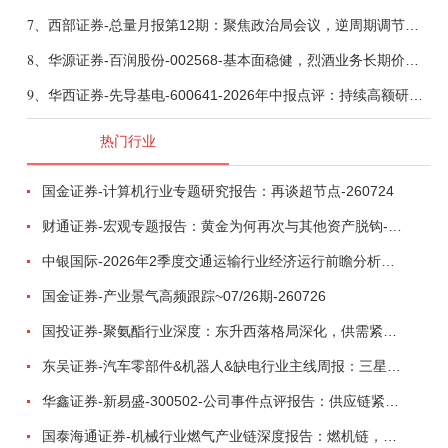
7、
西部证券-总量月报第12期：聚焦政治局会议，逆周期调节加力，增量政策可期-260806
8、
华源证券-百润股份-002568-基本面稳健，烈酒业务长期价值亟待体现-260806
9、
华西证券-先导基电-600641-2026年中报点评：持续高额研发投入，离子注入机、半导体材料加速突破-260802
热门行业
国金证券-计算机行业专题研究报告：再谈超节点-260724
财通证券-宏观专题报告：黄金为何再次与其他资产脱钩-260726
中银国际-2026年2季度交通运输行业经济运行前瞻分析：地缘冲突致航运和航空景气度分化，交通基础设施板块总体呈现稳健特征-260724
国金证券-产业景气高频跟踪~07/26期-260726
国投证券-聚氨酯行业深度：东升西落格局深化，供需紧平衡驱动盈利修复-260804
东吴证券-汽车零部件&机器人&缺电行业主线周报：三星电子设立RX机器人事业部，GEV披露二季度业绩及扩产计划-260726
华鑫证券-新易盛-300502-公司事件点评报告：供应链紧张逐步缓解，订单交付快速增长-260724
国泰海通证券-机械行业燃气产业链深度报告：燃机链，受益数据中心与能源转型，供需错配下国产厂商迎全球性机遇-260728