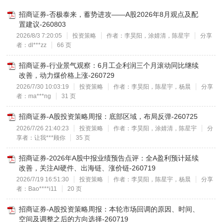
招商证券-否极泰来，蓄势进攻——A股2026年8月观点及配
置建议-260803
2026/8/3 7:20:05
投资策略
作者：李昊阳，涂婧清，陈星宇
分享
者：dl***zz
66 页
招商证券-行业景气观察：6月工企利润三个月滚动同比继续
改善，动力煤价格上涨-260729
2026/7/30 10:03:19
投资策略
作者：李昊阳，陈星宇，杨晨
分享
者：ma***ng
31 页
招商证券-A股投资策略周报：底部区域，布局反弹-260725
2026/7/26 21:40:23
投资策略
作者：李昊阳，涂婧清，陈星宇
分
享者：让我***顾你
35 页
招商证券-2026年A股中报业绩预告点评：全A盈利预计延续
改善，关注AI硬件、出海链、涨价链-260719
2026/7/19 16:51:30
投资策略
作者：李昊阳，陈星宇，杨晨
分享
者：Bao****i11
20 页
招商证券-A股投资策略周报：本轮市场回调的原因、时间、
空间及调整之后的方向选择-260719