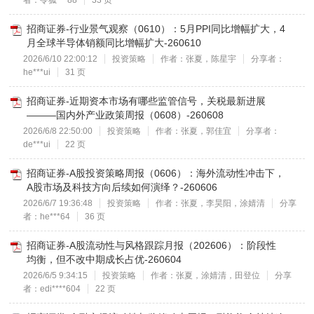
者：令狐***88
33 页
招商证券-行业景气观察（0610）：5月PPI同比增幅扩大，4
月全球半导体销额同比增幅扩大-260610
2026/6/10 22:00:12
投资策略
作者：张夏，陈星宇
分享者：
he***ui
31 页
招商证券-近期资本市场有哪些监管信号，关税最新进展
———国内外产业政策周报（0608）-260608
2026/6/8 22:50:00
投资策略
作者：张夏，郭佳宜
分享者：
de***ui
22 页
招商证券-A股投资策略周报（0606）：海外流动性冲击下，
A股市场及科技方向后续如何演绎？-260606
2026/6/7 19:36:48
投资策略
作者：张夏，李昊阳，涂婧清
分享
者：he***64
36 页
招商证券-A股流动性与风格跟踪月报（202606）：阶段性
均衡，但不改中期成长占优-260604
2026/6/5 9:34:15
投资策略
作者：张夏，涂婧清，田登位
分享
者：edi****604
22 页