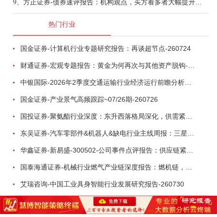
9、
方正证券-债券速评报告：机构观点，买方看多者大幅提升至六成-260805
热门行业
国金证券-计算机行业专题研究报告：再谈超节点-260724
财通证券-宏观专题报告：黄金为何再次与其他资产脱钩-260726
中银国际-2026年2季度交通运输行业经济运行前瞻分析：地缘冲突致航运和航空景气度分化，交通基础设施板块总体呈现稳健特征-260724
国金证券-产业景气高频跟踪~07/26期-260726
国投证券-聚氨酯行业深度：东升西落格局深化，供需紧平衡驱动盈利修复-260804
东吴证券-汽车零部件&机器人&缺电行业主线周报：三星电子设立RX机器人事业部，GEV披露二季度业绩及扩产计划-260726
华鑫证券-新易盛-300502-公司事件点评报告：供应链紧张逐步缓解，订单交付快速增长-260724
国泰海通证券-机械行业燃气产业链深度报告：燃机链，受益数据中心与能源转型，供需错配下国产厂商迎全球性机遇-260728
艾瑞咨询-中国工业具身智能行业发展研究报告-260730