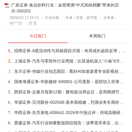
广发证券-食品饮料行业：金星啤酒“中式风味精酿”带来的启
示-260201
2026/2/2 17:24:13
行业分析
作者：符蓉，郝宇新
分享者：
sh***13
25 页
今日热门
本周热门
1、
招商证券-A股流动性与风格跟踪月报：布局成长超跌反弹，保留部分再平衡配置-260805
2、
上海证券-汽车与零部件行业周报：比亚迪机器人“小迪”8月亮相，“人工智能+”赋能邮政无人机无人车加速落地-260805
3、
东方证券-传媒行业动态跟踪：看好AI加速渗透专业影视创作和工业化场景落地-260804
4、
国泰海通证券-华新建材-600801-公司更新：底部切入菲律宾市场，出海进程加快-260805
5、
西部证券-总量月报第12期：聚焦政治局会议，逆周期调节加力，增量政策可期-260806
6、
华源证券-百润股份-002568-基本面稳健，烈酒业务长期价值亟待体现-260806
7、
华西证券-先导基电-600641-2026年中报点评：持续高额研发投入，离子注入机、半导体材料加速突破-260802
8、
爱建证券-汽车行业销量数据跟踪报告：淡季需求承压，出口维持高增-260805