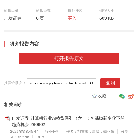
研报出处
研报页数
推荐评级
研报大小
广发证券
6 页
买入
609 KB
研究报告内容
打开报告原文
推荐给朋友：
收藏
|
相关阅读
广发证券-计算机行业AI模型系列（六）：AI基模新变化下的
趋势机会-260802
2026/8/3 8:45:44
行业分析
作者：刘雪峰，周源，戴亚敏
分享
者：zh***in
19 页