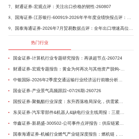
7、
财通证券-宏观点评：关注出口价格的韧性-260807
8、
国海证券-江苏银行-600919-2026年半年度业绩快报点评：营收加速增长，风险抵补能力充足-260807
9、
国泰海通证券-2026年7月贸易数据点评：全年出口增速高位或已现-260807
热门行业
国金证券-计算机行业专题研究报告：再谈超节点-260724
财通证券-宏观专题报告：黄金为何再次与其他资产脱钩-260726
中银国际-2026年2季度交通运输行业经济运行前瞻分析：地缘冲突致航运和航空景气度分化，交通基础设施板块总体呈现稳健特征-260724
国金证券-产业景气高频跟踪~07/26期-260726
国投证券-聚氨酯行业深度：东升西落格局深化，供需紧平衡驱动盈利修复-260804
东吴证券-汽车零部件&机器人&缺电行业主线周报：三星电子设立RX机器人事业部，GEV披露二季度业绩及扩产计划-260726
华鑫证券-新易盛-300502-公司事件点评报告：供应链紧张逐步缓解，订单交付快速增长-260724
国泰海通证券-机械行业燃气产业链深度报告：燃机链，受益数据中心与能源转型，供需错配下国产厂商迎全球性机遇-260728