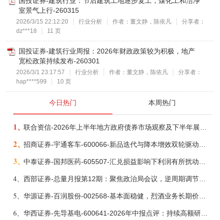
国投证券-建筑行业：节后建筑工地逐步复工，煤化工和洁净
室景气上行-260315
2026/3/15 22:12:20
行业分析
作者：董文静，陈依凡
分享者：
dz***18
11 页
国投证券-建筑行业周报：2026年财政政策较为积极，地产
宽松政策持续发布-260301
2026/3/1 23:17:57
行业分析
作者：董文静，陈依凡
分享者：
hap****599
10 页
今日热门
本周热门
1、
联合资信-2026年上半年地方政府债券市场观察及下半年展望：积极财政政策提质增效，地方债务迈向长效治理-260806
2、
招商证券-宇通客车-600066-新品迭代与降本增效双轮驱动，海外市场放量可期-260805
3、
中泰证券-国邦医药-605507-汇兑损益影响下利润有所扰动，期待底部反转-260805
4、
西部证券-总量月报第12期：聚焦政治局会议，逆周期调节加力，增量政策可期-260806
5、
华源证券-百润股份-002568-基本面稳健，烈酒业务长期价值亟待体现-260806
6、
华西证券-先导基电-600641-2026年中报点评：持续高额研发投入，离子注入机、半导体材料加速突破-260802