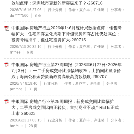
效能点评：深圳城市更新的新突破来了？-260716
2026/7/16 16:27:06
行业分析
作者：夏亦丰，许佳璐
分享者：
du7****560
8 页
中银国际-房地产行业2026年1~6月统计局数据点评：销售降
幅扩大；住宅库存去化周期下降但现房库存占比仍处高位；
投资降幅持平，但住宅投资扩大-260715
2026/7/15 20:32:16
行业分析
作者：夏亦丰，许佳璐
分享者：
ri***ee
6 页
中银国际-房地产行业第27周周报（2026年6月27日~2026年
7月3日）：一二手房成交环比涨幅均收窄，土拍同比量涨价
跌；海南公积金贷款新政提高最高贷款额度-260707
2026/7/7 8:19:40
行业分析
作者：夏亦丰，许佳璐
分享者：
pe***cq
31 页
中银国际-房地产行业第25周周报：新房成交同比降幅扩
大，二手房成交同比由正转负；首批商业不动产REITs正式
上市-260623
2026/6/23 17:03:15
行业分析
作者：夏亦丰，许佳璐
分享者：
hn***uc
28 页