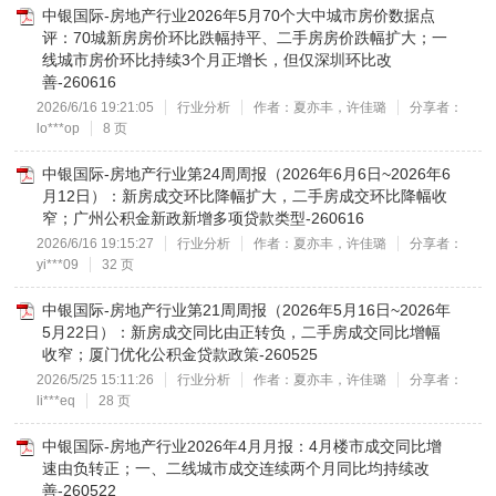
中银国际-房地产行业2026年5月70个大中城市房价数据点
评：70城新房房价环比跌幅持平、二手房房价跌幅扩大；一
线城市房价环比持续3个月正增长，但仅深圳环比改
善-260616
2026/6/16 19:21:05
行业分析
作者：夏亦丰，许佳璐
分享者：
lo***op
8 页
中银国际-房地产行业第24周周报（2026年6月6日~2026年6
月12日）：新房成交环比降幅扩大，二手房成交环比降幅收
窄；广州公积金新政新增多项贷款类型-260616
2026/6/16 19:15:27
行业分析
作者：夏亦丰，许佳璐
分享者：
yi***09
32 页
中银国际-房地产行业第21周周报（2026年5月16日~2026年
5月22日）：新房成交同比由正转负，二手房成交同比增幅
收窄；厦门优化公积金贷款政策-260525
2026/5/25 15:11:26
行业分析
作者：夏亦丰，许佳璐
分享者：
li***eq
28 页
中银国际-房地产行业2026年4月月报：4月楼市成交同比增
速由负转正；一、二线城市成交连续两个月同比均持续改
善-260522