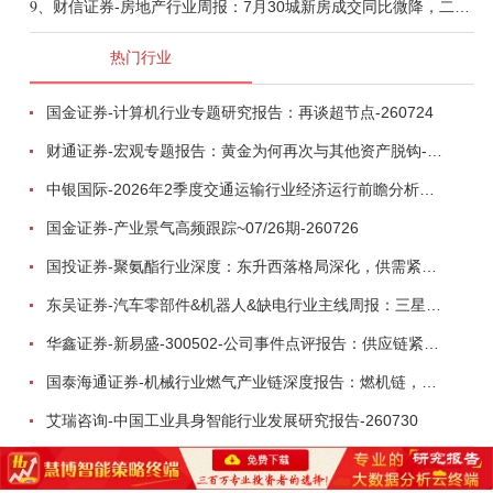
9、
财信证券-房地产行业周报：7月30城新房成交同比微降，二手房成交维持热度-260803
热门行业
国金证券-计算机行业专题研究报告：再谈超节点-260724
财通证券-宏观专题报告：黄金为何再次与其他资产脱钩-260726
中银国际-2026年2季度交通运输行业经济运行前瞻分析：地缘冲突致航运和航空景气度分化，交通基础设施板块总体呈现稳健特征-260724
国金证券-产业景气高频跟踪~07/26期-260726
国投证券-聚氨酯行业深度：东升西落格局深化，供需紧平衡驱动盈利修复-260804
东吴证券-汽车零部件&机器人&缺电行业主线周报：三星电子设立RX机器人事业部，GEV披露二季度业绩及扩产计划-260726
华鑫证券-新易盛-300502-公司事件点评报告：供应链紧张逐步缓解，订单交付快速增长-260724
国泰海通证券-机械行业燃气产业链深度报告：燃机链，受益数据中心与能源转型，供需错配下国产厂商迎全球性机遇-260728
艾瑞咨询-中国工业具身智能行业发展研究报告-260730