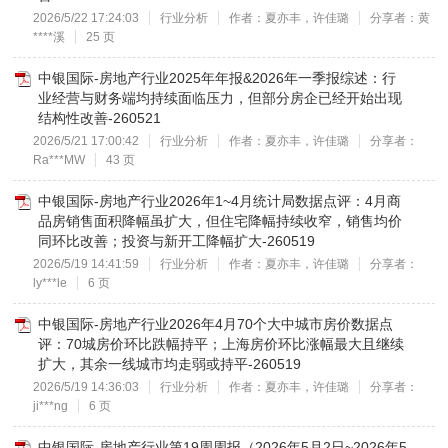
2026/5/22 17:24:03
行业分析
作者：夏亦丰，许佳璐
分享者：黄
****溪
25 页
中银国际-房地产行业2025年年报&2026年一季报综述：行
业经营与财务端均持续面临压力，但部分房企已经开始出现
结构性改善-260521
2026/5/21 17:00:42
行业分析
作者：夏亦丰，许佳璐
分享者：
Ra***MW
43 页
中银国际-房地产行业2026年1~4月统计局数据点评：4月商
品房销售面积降幅虽扩大，但住宅降幅持续收窄，销售均价
同环比改善；投资与新开工降幅扩大-260519
2026/5/19 14:41:59
行业分析
作者：夏亦丰，许佳璐
分享者：
ly***le
6 页
中银国际-房地产行业2026年4月70个大中城市房价数据点
评：70城房价环比跌幅持平；上海房价环比涨幅最大且继续
扩大，其余一线城市均走弱或持平-260519
2026/5/19 14:36:03
行业分析
作者：夏亦丰，许佳璐
分享者：
ji***ng
6 页
中银国际-房地产行业第19周周报（2026年5月2日~2026年5