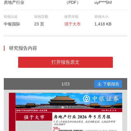
房地产行业
（PDF）
uyf****5hf
研报出处
研报页数
推荐评级
研报大小
中银国际
23 页
强于大市
1,418 KB
研究报告内容
打开报告原文
1/23
下载报告