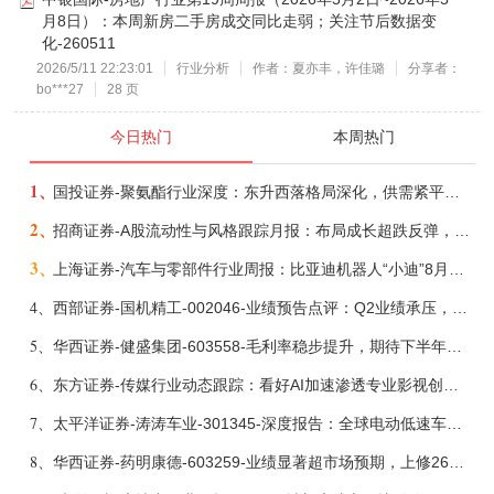
月8日）：本周新房二手房成交同比走弱；关注节后数据变
化-260511
2026/5/11 22:23:01
行业分析
作者：夏亦丰，许佳璐
分享者：
bo***27
28 页
今日热门
本周热门
1、
国投证券-聚氨酯行业深度：东升西落格局深化，供需紧平衡驱动盈利修复-260804
2、
招商证券-A股流动性与风格跟踪月报：布局成长超跌反弹，保留部分再平衡配置-260805
3、
上海证券-汽车与零部件行业周报：比亚迪机器人“小迪”8月亮相，“人工智能+”赋能邮政无人机无人车加速落地-260805
4、
西部证券-国机精工-002046-业绩预告点评：Q2业绩承压，看好金刚石散热与特种轴承业务-260804
5、
华西证券-健盛集团-603558-毛利率稳步提升，期待下半年无缝加速-260804
6、
东方证券-传媒行业动态跟踪：看好AI加速渗透专业影视创作和工业化场景落地-260804
7、
太平洋证券-涛涛车业-301345-深度报告：全球电动低速车龙头，掘金户外休闲黄金赛道-260730
8、
华西证券-药明康德-603259-业绩显著超市场预期，上修26年收入指引、维持核心推荐-260804