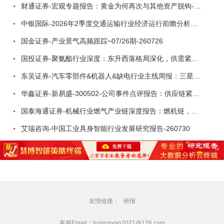
财通证券-宏观专题报告：黄金为何再次与其他资产脱钩-260726
中银国际-2026年2季度交通运输行业经济运行前瞻分析：地缘冲突致航运和航空景气度分化，交通基础设施板块总体呈现稳健特征-260724
国金证券-产业景气高频跟踪~07/26期-260726
国投证券-聚氨酯行业深度：东升西落格局深化，供需紧平衡驱动盈利修复-260804
东吴证券-汽车零部件&机器人&缺电行业主线周报：三星电子设立RX机器人事业部，GEV披露二季度业绩及扩产计划-260726
华鑫证券-新易盛-300502-公司事件点评报告：供应链紧张逐步缓解，订单交付快速增长-260724
国泰海通证券-机械行业燃气产业链深度报告：燃机链，受益数据中心与能源转型，供需错配下国产厂商迎全球性机遇-260728
艾瑞咨询-中国工业具身智能行业发展研究报告-260730
友情链接：
研报
客服Email：huiyunyan2021@126.com