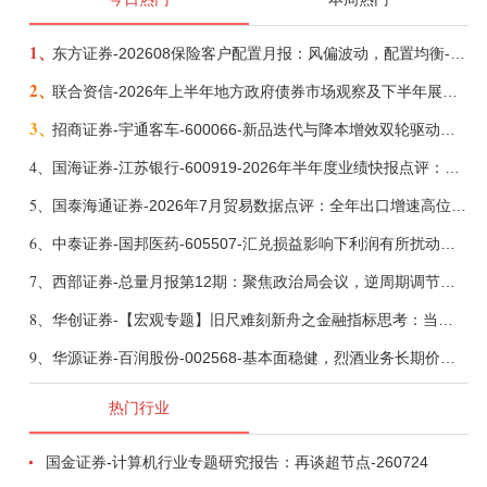
1、
东方证券-202608保险客户配置月报：风偏波动，配置均衡-260807
2、
联合资信-2026年上半年地方政府债券市场观察及下半年展望：积极财政政策提质增效，地方债务迈向长效治理-260806
3、
招商证券-宇通客车-600066-新品迭代与降本增效双轮驱动，海外市场放量可期-260805
4、
国海证券-江苏银行-600919-2026年半年度业绩快报点评：营收加速增长，风险抵补能力充足-260807
5、
国泰海通证券-2026年7月贸易数据点评：全年出口增速高位或已现-260807
6、
中泰证券-国邦医药-605507-汇兑损益影响下利润有所扰动，期待底部反转-260805
7、
西部证券-总量月报第12期：聚焦政治局会议，逆周期调节加力，增量政策可期-260806
8、
华创证券-【宏观专题】旧尺难刻新舟之金融指标思考：当存款搬家遇到弱债务增长-260807
9、
华源证券-百润股份-002568-基本面稳健，烈酒业务长期价值亟待体现-260806
热门行业
国金证券-计算机行业专题研究报告：再谈超节点-260724