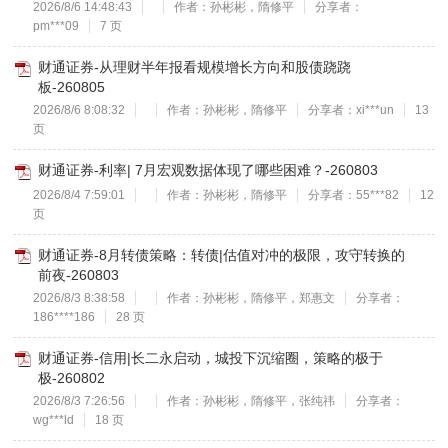
2026/8/6 14:48:43
作者：孙彬彬，隋修平
分享者：
pm***09
7 页
财通证券-从理财半年报看规模增长方向和股债跷跷
板-260805
2026/8/6 8:08:32
作者：孙彬彬，隋修平
分享者：xi***un
13
页
财通证券-利率| 7月宏观数据体现了哪些困难？-260803
2026/8/4 7:59:01
作者：孙彬彬，隋修平
分享者：55***82
12
页
财通证券-8月转债策略：转债|估值对冲的极限，攻守转换的
前夜-260803
2026/8/3 8:38:58
作者：孙彬彬，隋修平，郑惠文
分享者：
186****186
28 页
财通证券-信用|长二永启动，城投下沉缩圈，策略的极于
极-260802
2026/8/3 7:26:56
作者：孙彬彬，隋修平，张纯祎
分享者：
wg***ld
18 页