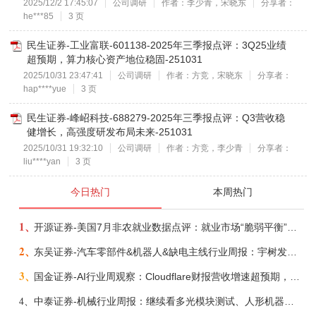
2025/12/2 17:45:07
公司调研
作者：李少青，宋晓东
分享者：
he***85
3 页
民生证券-工业富联-601138-2025年三季报点评：3Q25业绩
超预期，算力核心资产地位稳固-251031
2025/10/31 23:47:41
公司调研
作者：方竞，宋晓东
分享者：
hap****yue
3 页
民生证券-峰岹科技-688279-2025年三季报点评：Q3营收稳
健增长，高强度研发布局未来-251031
2025/10/31 19:32:10
公司调研
作者：方竞，李少青
分享者：
liu****yan
3 页
今日热门
本周热门
1、
开源证券-美国7月非农就业数据点评：就业市场“脆弱平衡”，美联储加息动力并不高-260808
2、
东吴证券-汽车零部件&机器人&缺电主线行业周报：宇树发行价确认，卡特彼勒重启中速机项目-260809
3、
国金证券-AI行业周观察：Cloudflare财报营收增速超预期，AMD财报良好关注Helios-260809
4、
中泰证券-机械行业周报：继续看多光模块测试、人形机器人、液冷、燃气轮机-260809