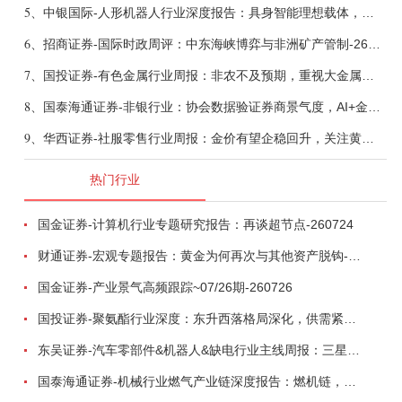
5、
中银国际-人形机器人行业深度报告：具身智能理想载体，奇点渐至未来可期-260808
6、
招商证券-国际时政周评：中东海峡博弈与非洲矿产管制-260809
7、
国投证券-有色金属行业周报：非农不及预期，重视大金属与战略金属配置-260809
8、
国泰海通证券-非银行业：协会数据验证券商景气度，AI+金融加速落地-260809
9、
华西证券-社服零售行业周报：金价有望企稳回升，关注黄金饰品板块修复机会-260809
热门行业
国金证券-计算机行业专题研究报告：再谈超节点-260724
财通证券-宏观专题报告：黄金为何再次与其他资产脱钩-260726
国金证券-产业景气高频跟踪~07/26期-260726
国投证券-聚氨酯行业深度：东升西落格局深化，供需紧平衡驱动盈利修复-260804
东吴证券-汽车零部件&机器人&缺电行业主线周报：三星电子设立RX机器人事业部，GEV披露二季度业绩及扩产计划-260726
国泰海通证券-机械行业燃气产业链深度报告：燃机链，受益数据中心与能源转型，供需错配下国产厂商迎全球性机遇-260728