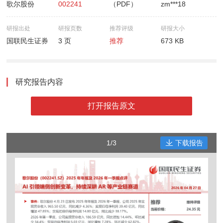
歌尔股份
002241
（PDF）
zm***18
研报出处
研报页数
推荐评级
研报大小
国联民生证券
3 页
推荐
673 KB
研究报告内容
打开报告原文
1/3
下载报告