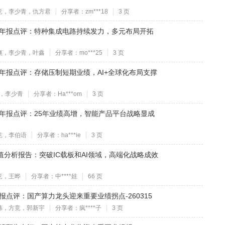
竞，李少青，仇方君
分享者：zm***18
3 页
025年年报点评：特种集成电路持续发力，多元布局开拓
爽，李少青，叶鑫
分享者：mo***25
3 页
25年年报点评：存储压制短期业绩，AI+全球化布局支撑
，李少青
分享者：Ha***om
3 页
25年年报点评：25年业绩高增，智能产品平台战略显成
竞，李伯语
分享者：ha***ie
3 页
资价值分析报告：突破IC载板和AI领域，高端化战略成效
竞，王晔
分享者：中****娃
66 页
年年报点评：国产算力龙头迎来重要业绩拐点-260315
伟，方竞，郭新宇
分享者：疯****子
3 页