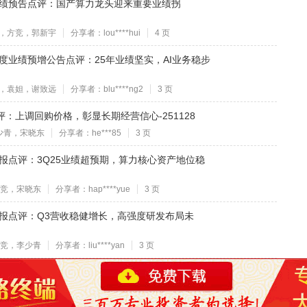
25年业绩预告点评：国产算力龙头迎来重要业绩拐
，方竞，郭新宇
分享者：lou****hui
4 页
25年度业绩预增公告点评：25年业绩坚实，AI业务稳步
，袁妲，谢致远
分享者：blu****ng2
3 页
点评：上调回购价格，彰显长期经营信心-251128
少青，宋晓东
分享者：he***85
3 页
年三季报点评：3Q25业绩超预期，算力核心资产地位稳
竞，宋晓东
分享者：hap****yue
3 页
年三季报点评：Q3营收稳健增长，高强度研发布局未
竞，李少青
分享者：liu****yan
3 页