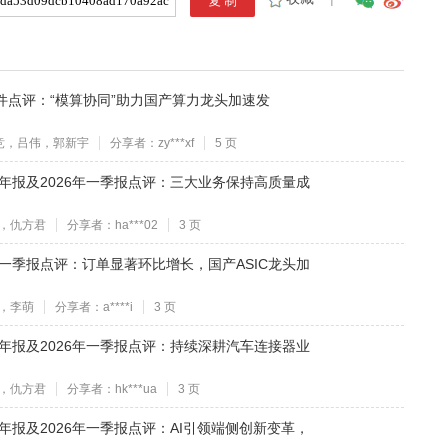
司事件点评：“模算协同”助力国产算力龙头加速发
竞，吕伟，郭新宇
分享者：zy***xf
5 页
25年年报及2026年一季报点评：三大业务保持高质量成
，仇方君
分享者：ha***02
3 页
26年一季报点评：订单显著环比增长，国产ASIC龙头加
，李萌
分享者：a****i
3 页
25年年报及2026年一季报点评：持续深耕汽车连接器业
，仇方君
分享者：hk***ua
3 页
25年年报及2026年一季报点评：AI引领端侧创新变革，