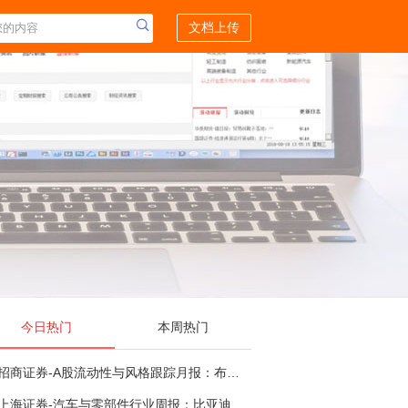
文档上传
今日热门
本周热门
招商证券-A股流动性与风格跟踪月报：布局成长超跌反弹，保留部分再平衡配置-260805
上海证券-汽车与零部件行业周报：比亚迪机器人“小迪”8月亮相，“人工智能+”赋能邮政无人机无人车加速落地-260805