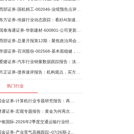
西部证券-国机精工-002046-业绩预告点评：Q2业绩承压，看好金刚石散热与特种轴承业务-260804
东方证券-传媒行业动态跟踪：看好AI加速渗透专业影视创作和工业化场景落地-260804
国泰海通证券-华新建材-600801-公司更新：底部切入菲律宾市场，出海进程加快-260805
西部证券-总量月报第12期：聚焦政治局会议，逆周期调节加力，增量政策可期-260806
华源证券-百润股份-002568-基本面稳健，烈酒业务长期价值亟待体现-260806
爱建证券-汽车行业销量数据跟踪报告：淡季需求承压，出口维持高增-260805
方正证券-债券速评报告：机构观点，买方看多者大幅提升至六成-260805
热门行业
国金证券-计算机行业专题研究报告：再谈超节点-260724
财通证券-宏观专题报告：黄金为何再次与其他资产脱钩-260726
中银国际-2026年2季度交通运输行业经济运行前瞻分析：地缘冲突致航运和航空景气度分化，交通基础设施板块总体呈现稳健特征-260724
国金证券-产业景气高频跟踪~07/26期-260726