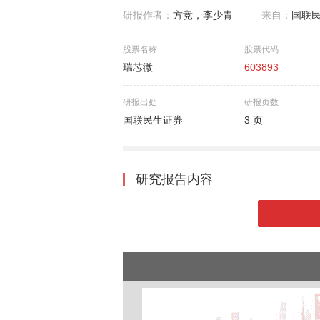
研报作者：
方竞，李少青
来自：
国联
股票名称
股票代码
瑞芯微
603893
研报出处
研报页数
国联民生证券
3 页
研究报告内容