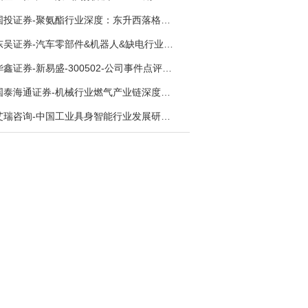
国投证券-聚氨酯行业深度：东升西落格局深化，供需紧平衡驱动盈利修复-260804
东吴证券-汽车零部件&机器人&缺电行业主线周报：三星电子设立RX机器人事业部，GEV披露二季度业绩及扩产计划-260726
华鑫证券-新易盛-300502-公司事件点评报告：供应链紧张逐步缓解，订单交付快速增长-260724
国泰海通证券-机械行业燃气产业链深度报告：燃机链，受益数据中心与能源转型，供需错配下国产厂商迎全球性机遇-260728
艾瑞咨询-中国工业具身智能行业发展研究报告-260730