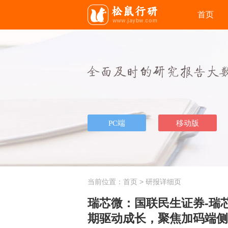
首页
当前位置：
首页
> 研报详细页
瑞芯微：国联民生证券-瑞芯微
期驱动成长，聚焦加码端侧AI-