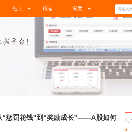
热点
精选
深度
“惩罚花钱”到“奖励成长”——A股如何
1、
2、