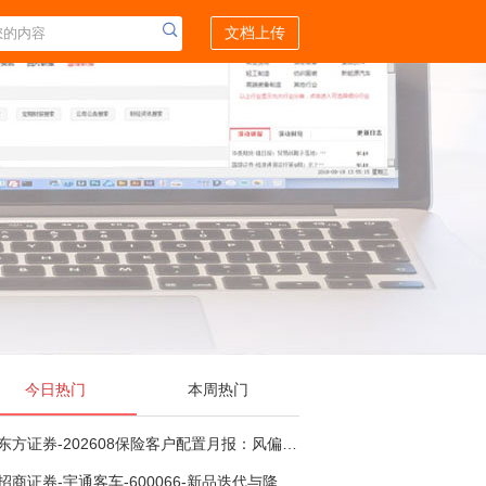
文档上传
今日热门
本周热门
东方证券-202608保险客户配置月报：风偏波动，配置均衡-260807
招商证券-宇通客车-600066-新品迭代与降本增效双轮驱动，海外市场放量可期-260805