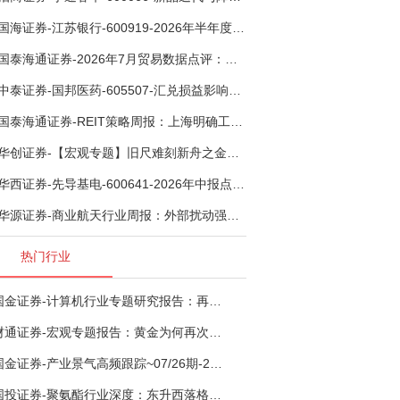
国海证券-江苏银行-600919-2026年半年度业绩快报点评：营收加速增长，风险抵补能力充足-260807
国泰海通证券-2026年7月贸易数据点评：全年出口增速高位或已现-260807
中泰证券-国邦医药-605507-汇兑损益影响下利润有所扰动，期待底部反转-260805
国泰海通证券-REIT策略周报：上海明确工商业用地续期试行框架-260808
华创证券-【宏观专题】旧尺难刻新舟之金融指标思考：当存款搬家遇到弱债务增长-260807
华西证券-先导基电-600641-2026年中报点评：持续高额研发投入，离子注入机、半导体材料加速突破-260802
华源证券-商业航天行业周报：外部扰动强化科技自主，国产硬科技或迎投资机会-260808
热门行业
国金证券-计算机行业专题研究报告：再谈超节点-260724
财通证券-宏观专题报告：黄金为何再次与其他资产脱钩-260726
国金证券-产业景气高频跟踪~07/26期-260726
国投证券-聚氨酯行业深度：东升西落格局深化，供需紧平衡驱动盈利修复-260804