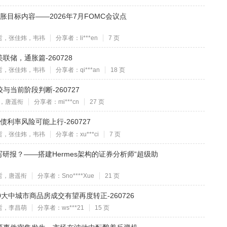
胀目标内容——2026年7月FOMC会议点
哲，张佳炜，韦祎
分享者：li***en
7 页
储，通胀篇-260728
哲，张佳炜，韦祎
分享者：qi***an
18 页
当前阶段判断-260727
，唐遥衔
分享者：mi***cn
27 页
利率风险可能上行-260727
哲，张佳炜，韦祎
分享者：xu***ci
7 页
研报？——搭建Hermes架构的证券分析师“超级助
哲，唐遥衔
分享者：Sno****Xue
21 页
大中城市商品房成交有望再度转正-260726
哲，李昌萌
分享者：ws***21
15 页