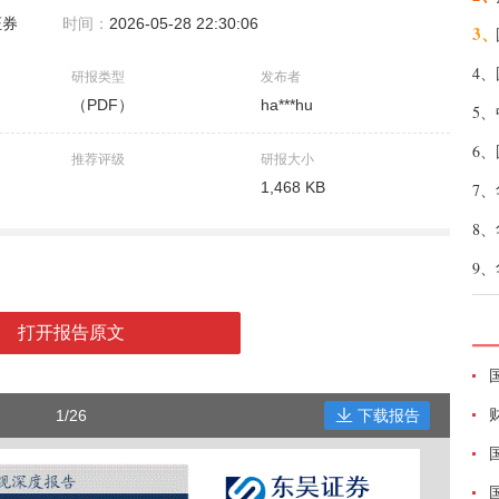
证券
时间：
2026-05-28 22:30:06
3、
4、
研报类型
发布者
（PDF）
ha***hu
5、
6、
推荐评级
研报大小
1,468 KB
7、
8、
9、
打开报告原文
1/26
下载报告