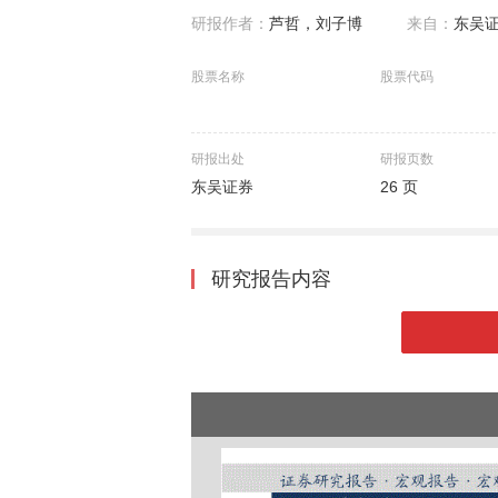
研报作者：
芦哲，刘子博
来自：
东吴
股票名称
股票代码
研报出处
研报页数
东吴证券
26 页
研究报告内容