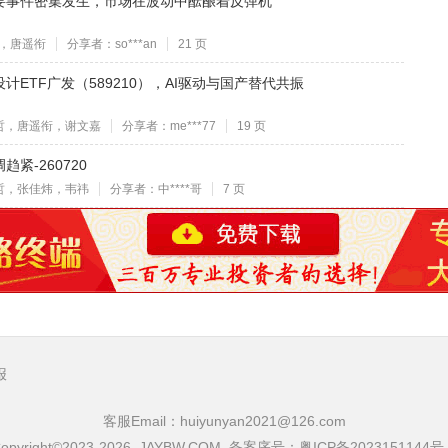
要事件密集发生，市场在波动中酝酿着反弹机
，唐遥衔
分享者：so***an
21 页
ETF广发（589210），AI驱动与国产替代共振
哲，唐遥衔，谢文嘉
分享者：me***77
19 页
紧-260720
哲，张佳炜，韦祎
分享者：中****哥
7 页
报
客服Email：huiyunyan2021@126.com
opyright©2023-2026 JAYBW.COM 备案序号：
粤ICP备2023151144号