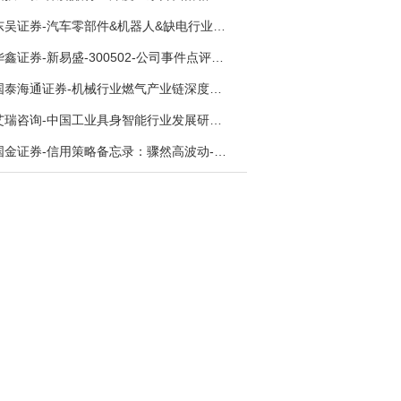
东吴证券-汽车零部件&机器人&缺电行业主线周报：三星电子设立RX机器人事业部，GEV披露二季度业绩及扩产计划-260726
华鑫证券-新易盛-300502-公司事件点评报告：供应链紧张逐步缓解，订单交付快速增长-260724
国泰海通证券-机械行业燃气产业链深度报告：燃机链，受益数据中心与能源转型，供需错配下国产厂商迎全球性机遇-260728
艾瑞咨询-中国工业具身智能行业发展研究报告-260730
国金证券-信用策略备忘录：骤然高波动-260731