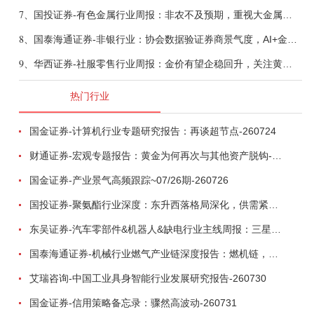
7、
国投证券-有色金属行业周报：非农不及预期，重视大金属与战略金属配置-260809
8、
国泰海通证券-非银行业：协会数据验证券商景气度，AI+金融加速落地-260809
9、
华西证券-社服零售行业周报：金价有望企稳回升，关注黄金饰品板块修复机会-260809
热门行业
国金证券-计算机行业专题研究报告：再谈超节点-260724
财通证券-宏观专题报告：黄金为何再次与其他资产脱钩-260726
国金证券-产业景气高频跟踪~07/26期-260726
国投证券-聚氨酯行业深度：东升西落格局深化，供需紧平衡驱动盈利修复-260804
东吴证券-汽车零部件&机器人&缺电行业主线周报：三星电子设立RX机器人事业部，GEV披露二季度业绩及扩产计划-260726
国泰海通证券-机械行业燃气产业链深度报告：燃机链，受益数据中心与能源转型，供需错配下国产厂商迎全球性机遇-260728
艾瑞咨询-中国工业具身智能行业发展研究报告-260730
国金证券-信用策略备忘录：骤然高波动-260731