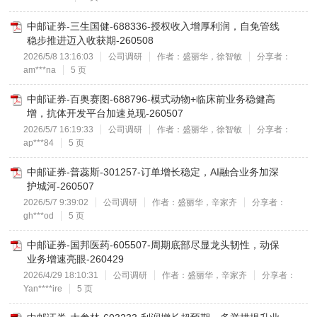
中邮证券-三生国健-688336-授权收入增厚利润，自免管线
稳步推进迈入收获期-260508
2026/5/8 13:16:03
公司调研
作者：盛丽华，徐智敏
分享者：
am***na
5 页
中邮证券-百奥赛图-688796-模式动物+临床前业务稳健高
增，抗体开发平台加速兑现-260507
2026/5/7 16:19:33
公司调研
作者：盛丽华，徐智敏
分享者：
ap***84
5 页
中邮证券-普蕊斯-301257-订单增长稳定，AI融合业务加深
护城河-260507
2026/5/7 9:39:02
公司调研
作者：盛丽华，辛家齐
分享者：
gh***od
5 页
中邮证券-国邦医药-605507-周期底部尽显龙头韧性，动保
业务增速亮眼-260429
2026/4/29 18:10:31
公司调研
作者：盛丽华，辛家齐
分享者：
Yan****ire
5 页