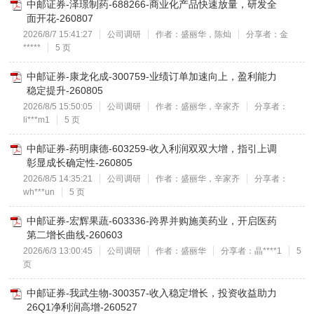
中邮证券-泽璟制药-688266-商业化产品快速放量，研发全
面开花-260807
2026/8/7 15:41:27
公司调研
作者：盛丽华，陈灿
分享者：金
*****
5 页
中邮证券-康龙化成-300759-业绩订单加速向上，盈利能力
稳定提升-260805
2026/8/5 15:50:05
公司调研
作者：盛丽华，辛家齐
分享者：
li***m1
5 页
中邮证券-药明康德-603259-收入利润双双大增，指引上调
彰显成长确定性-260805
2026/8/5 14:35:21
公司调研
作者：盛丽华，辛家齐
分享者：
wh***un
5 页
中邮证券-宏辉果蔬-603336-跨界并购施美药业，开启医药
第二增长曲线-260603
2026/6/3 13:00:45
公司调研
作者：盛丽华
分享者：晶****1
5
页
中邮证券-我武生物-300357-收入稳定增长，投资收益助力
26Q1净利润高增-260527