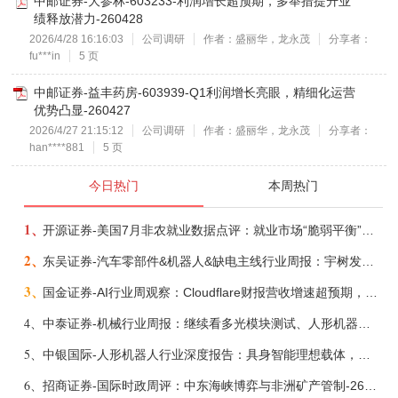
中邮证券-大参林-603233-利润增长超预期，多举措提升业
绩释放潜力-260428
2026/4/28 16:16:03
公司调研
作者：盛丽华，龙永茂
分享者：
fu***in
5 页
中邮证券-益丰药房-603939-Q1利润增长亮眼，精细化运营
优势凸显-260427
2026/4/27 21:15:12
公司调研
作者：盛丽华，龙永茂
分享者：
han****881
5 页
今日热门
本周热门
1、
开源证券-美国7月非农就业数据点评：就业市场“脆弱平衡”，美联储加息动力并不高-260808
2、
东吴证券-汽车零部件&机器人&缺电主线行业周报：宇树发行价确认，卡特彼勒重启中速机项目-260809
3、
国金证券-AI行业周观察：Cloudflare财报营收增速超预期，AMD财报良好关注Helios-260809
4、
中泰证券-机械行业周报：继续看多光模块测试、人形机器人、液冷、燃气轮机-260809
5、
中银国际-人形机器人行业深度报告：具身智能理想载体，奇点渐至未来可期-260808
6、
招商证券-国际时政周评：中东海峡博弈与非洲矿产管制-260809