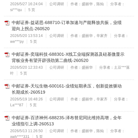
2026/5/27 16:24:04
公司调研
作者：盛丽华，陈灿
分享者：
si***qu
5 页
中邮证券-益诺思-688710-订单加速与产能释放共振，业绩
迎向上拐点-260520
2026/5/20 13:53:14
公司调研
作者：盛丽华，辛家齐
分享者：
we***py
5 页
中邮证券-奕瑞科技-688301-X线工业端探测器及硅基微显示
背板业务有望开辟强劲第二曲线-260520
2026/5/20 12:33:43
公司调研
作者：盛丽华
分享者：土豆***落
叶
5 页
中邮证券-天坛生物-600161-业绩短期承压，创新提效驱动
长期成长-260519
2026/5/19 16:48:26
公司调研
作者：盛丽华，辛家齐
分享者：
La***87
5 页
中邮证券-百济神州-688235-泽布替尼同比维持高增，全年
业绩指引上调-260513
2026/5/13 11:26:50
公司调研
作者：盛丽华，陈灿
分享者：
xwh****331
5 页