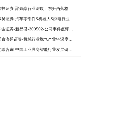
国投证券-聚氨酯行业深度：东升西落格局深化，供需紧平衡驱动盈利修复-260804
东吴证券-汽车零部件&机器人&缺电行业主线周报：三星电子设立RX机器人事业部，GEV披露二季度业绩及扩产计划-260726
华鑫证券-新易盛-300502-公司事件点评报告：供应链紧张逐步缓解，订单交付快速增长-260724
国泰海通证券-机械行业燃气产业链深度报告：燃机链，受益数据中心与能源转型，供需错配下国产厂商迎全球性机遇-260728
艾瑞咨询-中国工业具身智能行业发展研究报告-260730