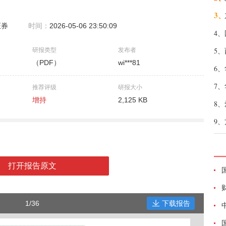
3、
证券
时间：
2026-05-06 23:50:09
4、
5、
研报类型
发布者
（PDF）
wi***81
6、
7、
推荐评级
研报大小
增持
2,125 KB
8、
9、
打开报告原文
1/36
下载报告