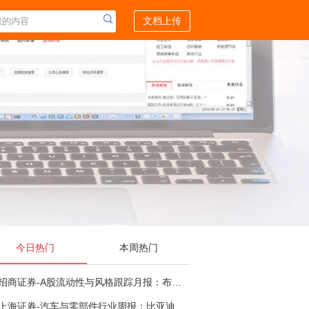
文档上传
今日热门
本周热门
招商证券-A股流动性与风格跟踪月报：布局成长超跌反弹，保留部分再平衡配置-260805
上海证券-汽车与零部件行业周报：比亚迪机器人“小迪”8月亮相，“人工智能+”赋能邮政无人机无人车加速落地-260805