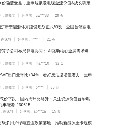
水价瀚蓝受益，重申垃圾发电现金流价值&成长确定
理，陈孜文
分享者：qw***33
28 页
五五"新型能源体系建设规划正式印发，全国首笔输电
，任逸轩
分享者：li***in
21 页
算子公司布局算电协同； AI驱动核心金属需求爆
理，陈孜文
分享者：ma***10
32 页
国SAF出口量环比+34%，看好废油脂增值潜力，重申
理，陈孜文
分享者：o****i
35 页
洲气价下跌，国内周环比略升；关注资源价值首华燃
能源-260615
，任逸轩
分享者：ap***za
15 页
省级多用户绿电直连政策落地，推动新能源重卡规模