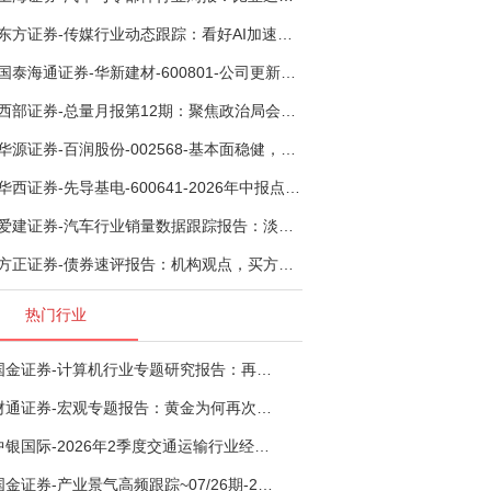
东方证券-传媒行业动态跟踪：看好AI加速渗透专业影视创作和工业化场景落地-260804
国泰海通证券-华新建材-600801-公司更新：底部切入菲律宾市场，出海进程加快-260805
西部证券-总量月报第12期：聚焦政治局会议，逆周期调节加力，增量政策可期-260806
华源证券-百润股份-002568-基本面稳健，烈酒业务长期价值亟待体现-260806
华西证券-先导基电-600641-2026年中报点评：持续高额研发投入，离子注入机、半导体材料加速突破-260802
爱建证券-汽车行业销量数据跟踪报告：淡季需求承压，出口维持高增-260805
方正证券-债券速评报告：机构观点，买方看多者大幅提升至六成-260805
热门行业
国金证券-计算机行业专题研究报告：再谈超节点-260724
财通证券-宏观专题报告：黄金为何再次与其他资产脱钩-260726
中银国际-2026年2季度交通运输行业经济运行前瞻分析：地缘冲突致航运和航空景气度分化，交通基础设施板块总体呈现稳健特征-260724
国金证券-产业景气高频跟踪~07/26期-260726