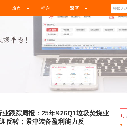
热点
精选
深度
业跟踪周报：25年&26Q1垃圾焚烧业
1、
油迎反转；景津装备盈利能力反
2、