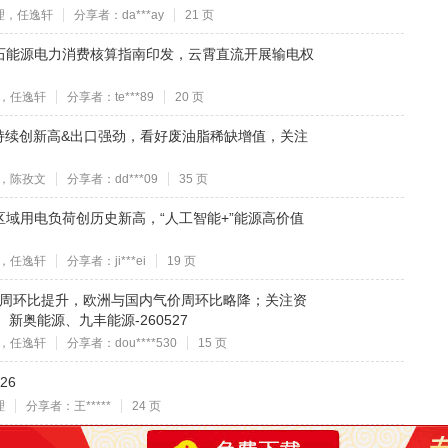
理，任逸轩
分享者：da***ay
21 页
石能源电力消费核算指南印发，云霄直流开展输电权
，任逸轩
分享者：te***89
20 页
格持续创新高&出口强劲，看好废油脂稀缺增值，关注
，陈孜文
分享者：dd***09
35 页
区域用电负荷创历史新高，“人工智能+”能源高价值
，任逸轩
分享者：ji***ei
19 页
价周环比提升，欧洲与国内气价周环比略降；关注资
奥能源、九丰能源-260527
，任逸轩
分享者：dou****530
15 页
26
理
分享者：王*****
24 页