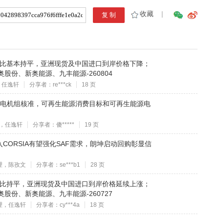
收藏
|
环比基本持平，亚洲现货及中国进口到岸价格下降；
股份、新奥能源、九丰能源-260804
，任逸轩
分享者：re***ck
18 页
核电机组核准，可再生能源消费目标和可再生能源电
，任逸轩
分享者：傻*****
19 页
CORSIA有望强化SAF需求，朗坤启动回购彰显信
理，陈孜文
分享者：se***b1
28 页
环比持平，亚洲现货及中国进口到岸价格延续上涨；
股份、新奥能源、九丰能源-260727
理，任逸轩
分享者：cy***4a
18 页