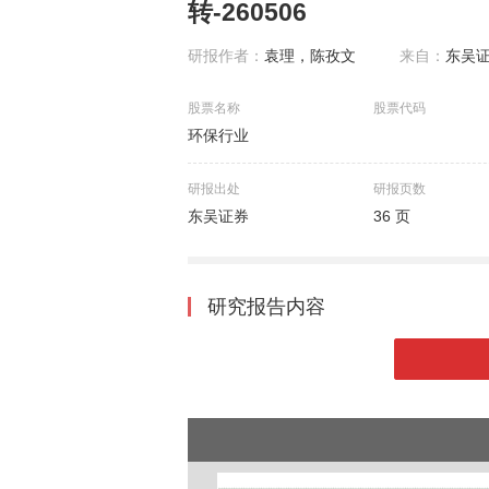
转-260506
研报作者：
袁理，陈孜文
来自：
东吴
股票名称
股票代码
环保行业
研报出处
研报页数
东吴证券
36 页
研究报告内容