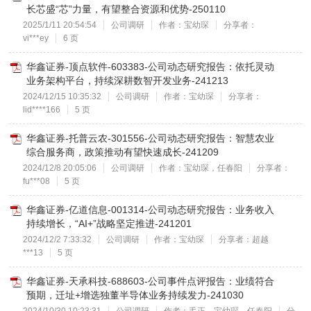
长芯盛“芯”力量，有望整合资源和优势-250110
2025/1/11 20:54:54
公司调研
作者：宝幼琛
分享者：
vi***ey
6 页
华鑫证券-顶点软件-603383-公司动态研究报告：依托灵动
业务架构平台，持续深耕数智开发业务-241213
2024/12/15 10:35:32
公司调研
作者：宝幼琛
分享者：
lid****166
5 页
华鑫证券-托普云农-301556-公司动态研究报告：智慧农业
综合服务商，政策推动有望快速成长-241209
2024/12/8 20:05:06
公司调研
作者：宝幼琛，任春阳
分享者：
fu***08
5 页
华鑫证券-亿道信息-001314-公司动态研究报告：业务收入
持续增长，“AI+”战略坚定推进-241201
2024/12/2 7:33:32
公司调研
作者：宝幼琛
分享者：超越
***13
5 页
华鑫证券-天承科技-688603-公司事件点评报告：业绩符合
预期，迁址+增选独董半导体业务持续发力-241030