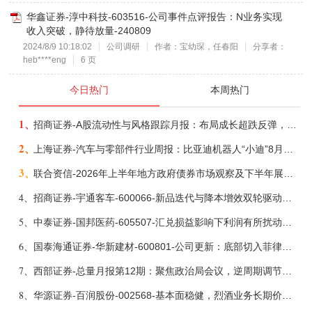
华鑫证券-淳中科技-603516-公司事件点评报告：N业务实现
收入突破，静待放量-240809
2024/8/9 10:18:02
公司调研
作者：宝幼琛，任春阳
分享者：
heb****eng
6 页
今日热门
本周热门
1、
招商证券-A股流动性与风格跟踪月报：布局成长超跌反弹，保留部分再平衡配置-260805
2、
上海证券-汽车与零部件行业周报：比亚迪机器人“小迪”8月亮相，“人工智能+”赋能邮政无人机无人车加速落地-260805
3、
联合资信-2026年上半年地方政府债券市场观察及下半年展望：积极财政政策提质增效，地方债务迈向长效治理-260806
4、
招商证券-宇通客车-600066-新品迭代与降本增效双轮驱动，海外市场放量可期-260805
5、
中泰证券-国邦医药-605507-汇兑损益影响下利润有所扰动，期待底部反转-260805
6、
国泰海通证券-华新建材-600801-公司更新：底部切入菲律宾市场，出海进程加快-260805
7、
西部证券-总量月报第12期：聚焦政治局会议，逆周期调节加力，增量政策可期-260806
8、
华源证券-百润股份-002568-基本面稳健，烈酒业务长期价值亟待体现-260806