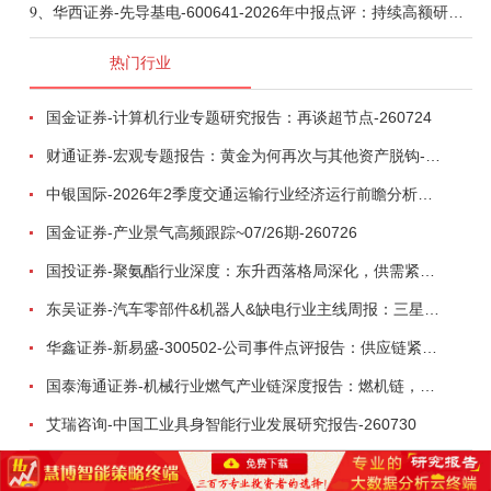
9、
华西证券-先导基电-600641-2026年中报点评：持续高额研发投入，离子注入机、半导体材料加速突破-260802
热门行业
国金证券-计算机行业专题研究报告：再谈超节点-260724
财通证券-宏观专题报告：黄金为何再次与其他资产脱钩-260726
中银国际-2026年2季度交通运输行业经济运行前瞻分析：地缘冲突致航运和航空景气度分化，交通基础设施板块总体呈现稳健特征-260724
国金证券-产业景气高频跟踪~07/26期-260726
国投证券-聚氨酯行业深度：东升西落格局深化，供需紧平衡驱动盈利修复-260804
东吴证券-汽车零部件&机器人&缺电行业主线周报：三星电子设立RX机器人事业部，GEV披露二季度业绩及扩产计划-260726
华鑫证券-新易盛-300502-公司事件点评报告：供应链紧张逐步缓解，订单交付快速增长-260724
国泰海通证券-机械行业燃气产业链深度报告：燃机链，受益数据中心与能源转型，供需错配下国产厂商迎全球性机遇-260728
艾瑞咨询-中国工业具身智能行业发展研究报告-260730