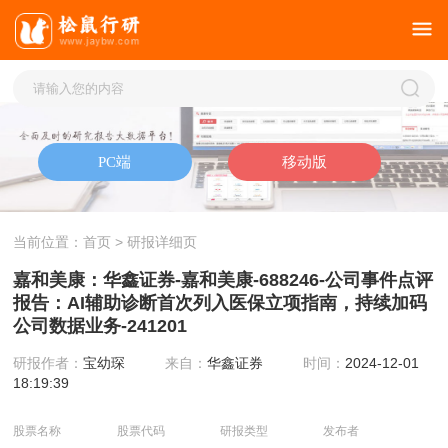
当前位置：
首页
> 研报详细页
嘉和美康：华鑫证券-嘉和美康-688246-公司事件点评
报告：AI辅助诊断首次列入医保立项指南，持续加码
公司数据业务-241201
研报作者：
宝幼琛
来自：
华鑫证券
时间：
2024-12-01
18:19:39
股票名称
股票代码
研报类型
发布者