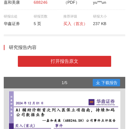
嘉和美康
688246
（PDF）
yu***un
研报出处
研报页数
推荐评级
研报大小
华鑫证券
5 页
买入（首次）
237 KB
研究报告内容
打开报告原文
1/5
下载报告