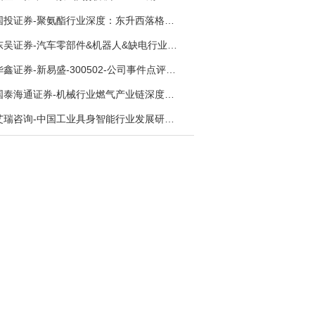
国投证券-聚氨酯行业深度：东升西落格局深化，供需紧平衡驱动盈利修复-260804
东吴证券-汽车零部件&机器人&缺电行业主线周报：三星电子设立RX机器人事业部，GEV披露二季度业绩及扩产计划-260726
华鑫证券-新易盛-300502-公司事件点评报告：供应链紧张逐步缓解，订单交付快速增长-260724
国泰海通证券-机械行业燃气产业链深度报告：燃机链，受益数据中心与能源转型，供需错配下国产厂商迎全球性机遇-260728
艾瑞咨询-中国工业具身智能行业发展研究报告-260730