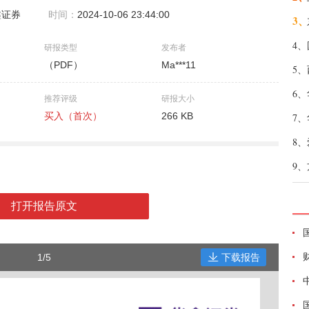
鑫证券
时间：
2024-10-06 23:44:00
3、
4、
研报类型
发布者
（PDF）
Ma***11
5、
6、
推荐评级
研报大小
买入（首次）
266 KB
7、
8、
9、
打开报告原文
1/5
下载报告