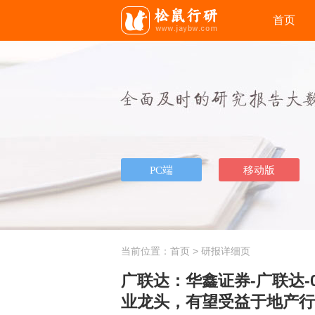
首页
当前位置：
首页
> 研报详细页
广联达：华鑫证券-广联达-
业龙头，有望受益于地产行业复