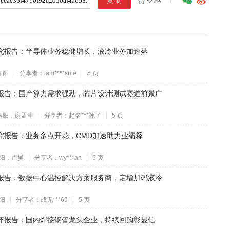
态研究报告：半导体业务稳健增长，液冷业务加速落
春阳
分享者：lam****sme
5 页
态研究报告：国产算力需求强劲，芯片设计测试赛道前景广
春阳，谢孟津
分享者：起名***死了
5 页
态研究报告：业务多点开花，CMD加速助力业绩释
阳，卢昊
分享者：wy***an
5 页
件点评报告：数据中心温控解决方案服务商，定增加码液冷
阳
分享者：战无***69
5 页
事件点评报告：国内焊接钢管龙头企业，持续回购彰显信