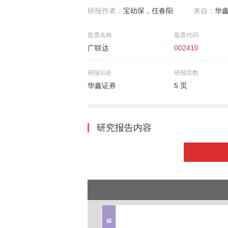
研报作者：
宝幼琛，任春阳
来自：
华
股票名称
股票代码
广联达
002410
研报出处
研报页数
华鑫证券
5 页
研究报告内容