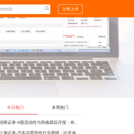
文档上传
今日热门
本周热门
招商证券-A股流动性与风格跟踪月报：布局成长超跌反弹，保留部分再平衡配置-260805
上海证券-汽车与零部件行业周报：比亚迪机器人“小迪”8月亮相，“人工智能+”赋能邮政无人机无人车加速落地-260805