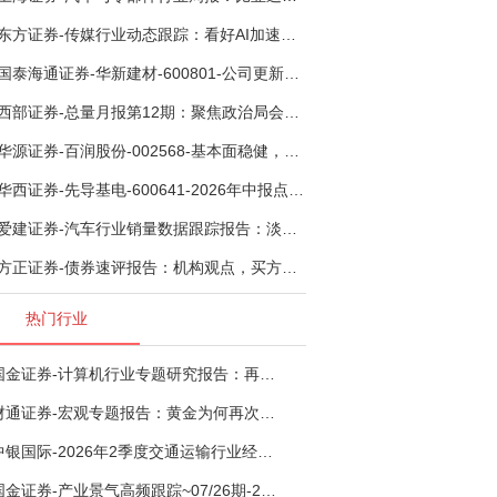
东方证券-传媒行业动态跟踪：看好AI加速渗透专业影视创作和工业化场景落地-260804
国泰海通证券-华新建材-600801-公司更新：底部切入菲律宾市场，出海进程加快-260805
西部证券-总量月报第12期：聚焦政治局会议，逆周期调节加力，增量政策可期-260806
华源证券-百润股份-002568-基本面稳健，烈酒业务长期价值亟待体现-260806
华西证券-先导基电-600641-2026年中报点评：持续高额研发投入，离子注入机、半导体材料加速突破-260802
爱建证券-汽车行业销量数据跟踪报告：淡季需求承压，出口维持高增-260805
方正证券-债券速评报告：机构观点，买方看多者大幅提升至六成-260805
热门行业
国金证券-计算机行业专题研究报告：再谈超节点-260724
财通证券-宏观专题报告：黄金为何再次与其他资产脱钩-260726
中银国际-2026年2季度交通运输行业经济运行前瞻分析：地缘冲突致航运和航空景气度分化，交通基础设施板块总体呈现稳健特征-260724
国金证券-产业景气高频跟踪~07/26期-260726