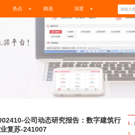
热点
精选
深度
002410-公司动态研究报告：数字建筑行
1、
苏-241007
2、