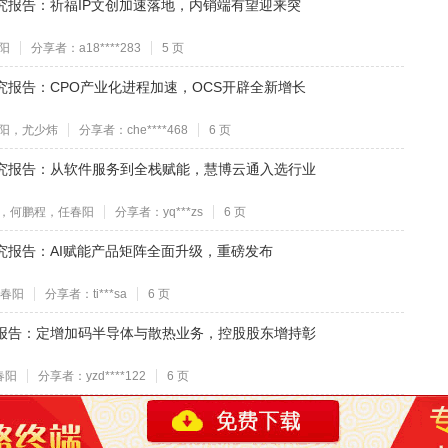
态研究报告：祈福IP文创加速落地，内销端有望迎来突
阳
分享者：a18****283
5 页
态研究报告：CPO产业化进程加速，OCS开辟全新增长
阳，尤少炜
分享者：che****468
6 页
动态研究报告：从软件服务到全栈赋能，慧博云通入选行业
，何鹏程，任春阳
分享者：yq***zs
6 页
态研究报告：AI赋能产品矩阵全面升级，重磅发布
春阳
分享者：ti***sa
6 页
件点评报告：定增加码半导体与散热业务，控股股东增持彰
春阳
分享者：yzd****122
6 页