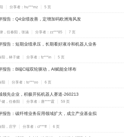
阳
分享者：hu***mz
5 页
件点评报告：Q4业绩改善，定增加码欧洲海风发
律，任春阳，张涵
分享者：zz***85
7 页
事件点评报告：短期业绩承压，长期看好液冷和机器人业务
春阳，林子健
分享者：fz***in
5 页
点评报告：B端C端双轮驱动，AI赋能全球布
春阳
分享者：to***oo
6 页
领域领先企业，积极开拓机器人赛道-260213
子健，任春阳
分享者：唐****霆
59 页
事件点评报告：碳纤维业务应用领域扩大，成立产业基金拟
春阳，庄宇
分享者：cl***ff
6 页