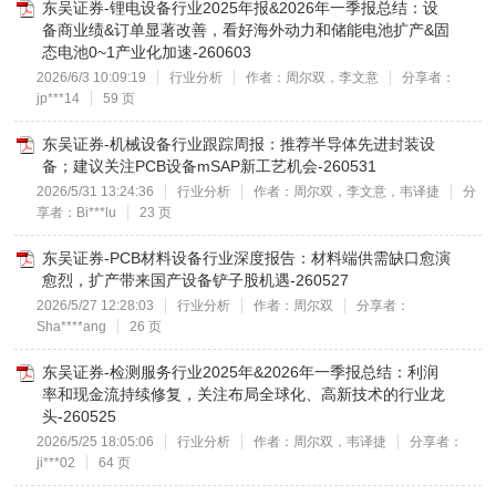
东吴证券-锂电设备行业2025年报&2026年一季报总结：设
备商业绩&订单显著改善，看好海外动力和储能电池扩产&固
态电池0~1产业化加速-260603
2026/6/3 10:09:19
行业分析
作者：周尔双，李文意
分享者：
jp***14
59 页
东吴证券-机械设备行业跟踪周报：推荐半导体先进封装设
备；建议关注PCB设备mSAP新工艺机会-260531
2026/5/31 13:24:36
行业分析
作者：周尔双，李文意，韦译捷
分
享者：Bi***lu
23 页
东吴证券-PCB材料设备行业深度报告：材料端供需缺口愈演
愈烈，扩产带来国产设备铲子股机遇-260527
2026/5/27 12:28:03
行业分析
作者：周尔双
分享者：
Sha****ang
26 页
东吴证券-检测服务行业2025年&2026年一季报总结：利润
率和现金流持续修复，关注布局全球化、高新技术的行业龙
头-260525
2026/5/25 18:05:06
行业分析
作者：周尔双，韦译捷
分享者：
ji***02
64 页