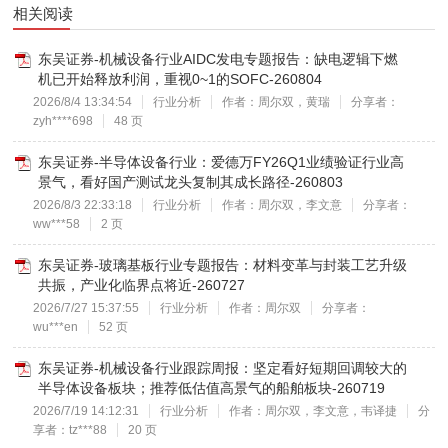
相关阅读
东吴证券-机械设备行业AIDC发电专题报告：缺电逻辑下燃
机已开始释放利润，重视0~1的SOFC-260804
2026/8/4 13:34:54
行业分析
作者：周尔双，黄瑞
分享者：
zyh****698
48 页
东吴证券-半导体设备行业：爱德万FY26Q1业绩验证行业高
景气，看好国产测试龙头复制其成长路径-260803
2026/8/3 22:33:18
行业分析
作者：周尔双，李文意
分享者：
ww***58
2 页
东吴证券-玻璃基板行业专题报告：材料变革与封装工艺升级
共振，产业化临界点将近-260727
2026/7/27 15:37:55
行业分析
作者：周尔双
分享者：
wu***en
52 页
东吴证券-机械设备行业跟踪周报：坚定看好短期回调较大的
半导体设备板块；推荐低估值高景气的船舶板块-260719
2026/7/19 14:12:31
行业分析
作者：周尔双，李文意，韦译捷
分
享者：tz***88
20 页