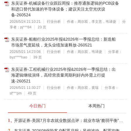
东吴证券-机械设备行业跟踪周报：推荐通胀逻辑的PCB设备
和进口替代加速的半导体设备；建议关注太空光伏设
备-260524
2026/5/24 21:10:21
行业分析
作者：周尔双，李文意，韦译捷
分
享者：pj***84
23 页
东吴证券-船舶行业2025年报&2026年一季报总结：新造船
市场景气度延续，龙头业绩加速释放-260521
2026/5/21 14:23:08
行业分析
作者：周尔双，韦译捷
分享者：
byz****hao
39 页
东吴证券-工程机械行业2025年报&2026年一季报总结：出
海逻辑继续演绎，高经营质量周期利好内外需上行提
速-260521
2026/5/21 11:30:27
行业分析
作者：周尔双，黄瑞
分享者：
st***pm
49 页
今日热门
本周热门
1、
开源证券-美国7月非农就业数据点评：就业市场“脆弱平衡”，美联储加息动力并不高-260808
2、
东方证券-202608保险客户配置月报：风偏波动，配置均衡-260807