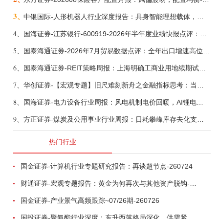
3、
中银国际-人形机器人行业深度报告：具身智能理想载体，奇点渐至未来可期-260808
4、
国海证券-江苏银行-600919-2026年半年度业绩快报点评：营收加速增长，风险抵补能力充足-260807
5、
国泰海通证券-2026年7月贸易数据点评：全年出口增速高位或已现-260807
6、
国泰海通证券-REIT策略周报：上海明确工商业用地续期试行框架-260808
7、
华创证券-【宏观专题】旧尺难刻新舟之金融指标思考：当存款搬家遇到弱债务增长-260807
8、
国海证券-电力设备行业周报：风电机制电价回暖，AI锂电全链维持高景气-260808
9、
方正证券-煤炭及公用事业行业周报：日耗攀峰库存去化支撑煤价，负荷再创新高彰显用电韧性-260809
热门行业
国金证券-计算机行业专题研究报告：再谈超节点-260724
财通证券-宏观专题报告：黄金为何再次与其他资产脱钩-260726
国金证券-产业景气高频跟踪~07/26期-260726
国投证券-聚氨酯行业深度：东升西落格局深化，供需紧平衡驱动盈利修复-260804