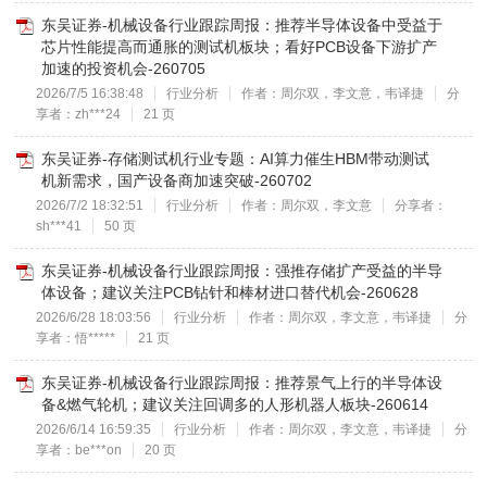
东吴证券-机械设备行业跟踪周报：推荐半导体设备中受益于
芯片性能提高而通胀的测试机板块；看好PCB设备下游扩产
加速的投资机会-260705
2026/7/5 16:38:48
行业分析
作者：周尔双，李文意，韦译捷
分
享者：zh***24
21 页
东吴证券-存储测试机行业专题：AI算力催生HBM带动测试
机新需求，国产设备商加速突破-260702
2026/7/2 18:32:51
行业分析
作者：周尔双，李文意
分享者：
sh***41
50 页
东吴证券-机械设备行业跟踪周报：强推存储扩产受益的半导
体设备；建议关注PCB钻针和棒材进口替代机会-260628
2026/6/28 18:03:56
行业分析
作者：周尔双，李文意，韦译捷
分
享者：悟*****
21 页
东吴证券-机械设备行业跟踪周报：推荐景气上行的半导体设
备&燃气轮机；建议关注回调多的人形机器人板块-260614
2026/6/14 16:59:35
行业分析
作者：周尔双，李文意，韦译捷
分
享者：be***on
20 页