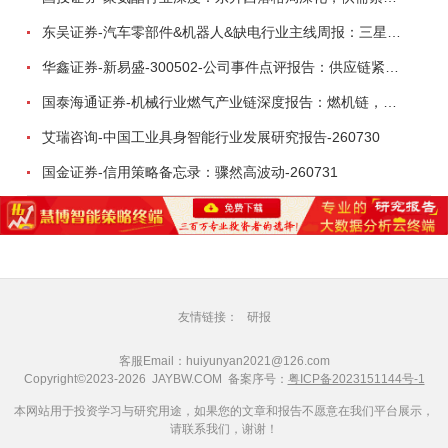
东吴证券-汽车零部件&机器人&缺电行业主线周报：三星电子设立RX机器人事业部，GEV披露二季度业绩及扩产计划-260726
华鑫证券-新易盛-300502-公司事件点评报告：供应链紧张逐步缓解，订单交付快速增长-260724
国泰海通证券-机械行业燃气产业链深度报告：燃机链，受益数据中心与能源转型，供需错配下国产厂商迎全球性机遇-260728
艾瑞咨询-中国工业具身智能行业发展研究报告-260730
国金证券-信用策略备忘录：骤然高波动-260731
友情链接：
研报
客服Email：huiyunyan2021@126.com
Copyright©2023-2026 JAYBW.COM 备案序号：
粤ICP备2023151144号-1
本网站用于投资学习与研究用途，如果您的文章和报告不愿意在我们平台展示，
请联系我们，谢谢！