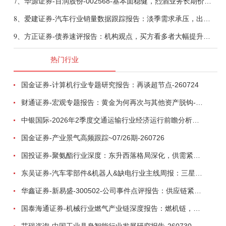
7、
华源证券-百润股份-002568-基本面稳健，烈酒业务长期价值亟待体现-260806
8、
爱建证券-汽车行业销量数据跟踪报告：淡季需求承压，出口维持高增-260805
9、
方正证券-债券速评报告：机构观点，买方看多者大幅提升至六成-260805
热门行业
国金证券-计算机行业专题研究报告：再谈超节点-260724
财通证券-宏观专题报告：黄金为何再次与其他资产脱钩-260726
中银国际-2026年2季度交通运输行业经济运行前瞻分析：地缘冲突致航运和航空景气度分化，交通基础设施板块总体呈现稳健特征-260724
国金证券-产业景气高频跟踪~07/26期-260726
国投证券-聚氨酯行业深度：东升西落格局深化，供需紧平衡驱动盈利修复-260804
东吴证券-汽车零部件&机器人&缺电行业主线周报：三星电子设立RX机器人事业部，GEV披露二季度业绩及扩产计划-260726
华鑫证券-新易盛-300502-公司事件点评报告：供应链紧张逐步缓解，订单交付快速增长-260724
国泰海通证券-机械行业燃气产业链深度报告：燃机链，受益数据中心与能源转型，供需错配下国产厂商迎全球性机遇-260728