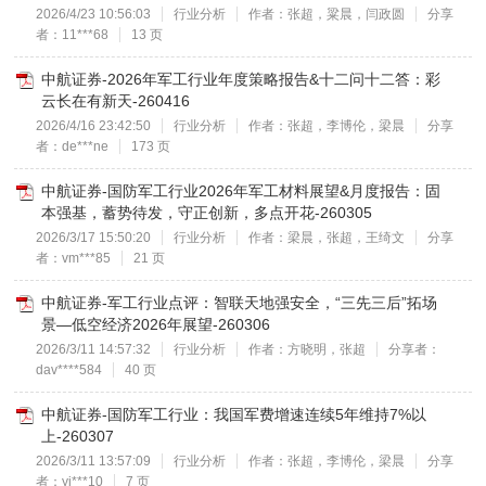
2026/4/23 10:56:03
行业分析
作者：张超，粱晨，闫政圆
分享
者：11***68
13 页
中航证券-2026年军工行业年度策略报告&十二问十二答：彩
云长在有新天-260416
2026/4/16 23:42:50
行业分析
作者：张超，李博伦，梁晨
分享
者：de***ne
173 页
中航证券-国防军工行业2026年军工材料展望&月度报告：固
本强基，蓄势待发，守正创新，多点开花-260305
2026/3/17 15:50:20
行业分析
作者：梁晨，张超，王绮文
分享
者：vm***85
21 页
中航证券-军工行业点评：智联天地强安全，“三先三后”拓场
景—低空经济2026年展望-260306
2026/3/11 14:57:32
行业分析
作者：方晓明，张超
分享者：
dav****584
40 页
中航证券-国防军工行业：我国军费增速连续5年维持7%以
上-260307
2026/3/11 13:57:09
行业分析
作者：张超，李博伦，梁晨
分享
者：yi***10
7 页