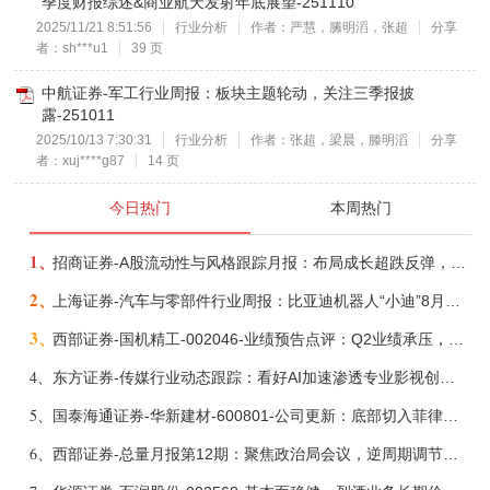
季度财报综述&商业航天发射年底展望-251110
2025/11/21 8:51:56
行业分析
作者：严慧，縢明滔，张超
分享
者：sh***u1
39 页
中航证券-军工行业周报：板块主题轮动，关注三季报披
露-251011
2025/10/13 7:30:31
行业分析
作者：张超，梁晨，滕明滔
分享
者：xuj****g87
14 页
今日热门
本周热门
1、
招商证券-A股流动性与风格跟踪月报：布局成长超跌反弹，保留部分再平衡配置-260805
2、
上海证券-汽车与零部件行业周报：比亚迪机器人“小迪”8月亮相，“人工智能+”赋能邮政无人机无人车加速落地-260805
3、
西部证券-国机精工-002046-业绩预告点评：Q2业绩承压，看好金刚石散热与特种轴承业务-260804
4、
东方证券-传媒行业动态跟踪：看好AI加速渗透专业影视创作和工业化场景落地-260804
5、
国泰海通证券-华新建材-600801-公司更新：底部切入菲律宾市场，出海进程加快-260805
6、
西部证券-总量月报第12期：聚焦政治局会议，逆周期调节加力，增量政策可期-260806