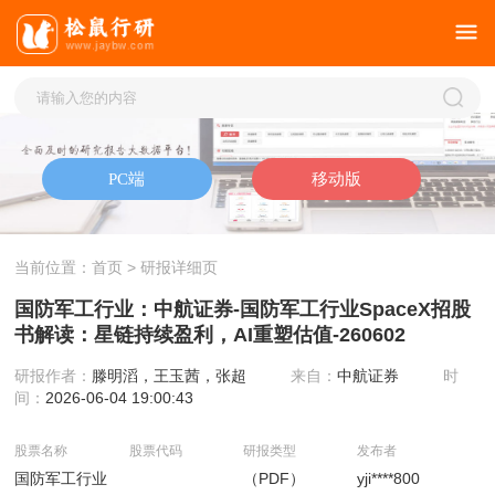
当前位置：
首页
> 研报详细页
国防军工行业：中航证券-国防军工行业SpaceX招股
书解读：星链持续盈利，AI重塑估值-260602
研报作者：
滕明滔，王玉茜，张超
来自：
中航证券
时
间：
2026-06-04 19:00:43
股票名称
股票代码
研报类型
发布者
国防军工行业
（PDF）
yji****800