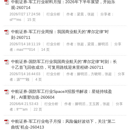
中航证券-军工行业材料月报：2026年下半年展望，开始乐
观-260714
2026/7/27 17:24:58
行业分析
作者：梁晨，张超
分享者：
st***ms
15 页
中航证券-军工行业周报：我国商业航天的“摩尔定律”时
刻-260711
2026/7/14 18:11:19
行业分析
作者：张超，梁晨，滕明滔
分享
者：mas****014
14 页
中航证券-国防军工行业我国商业航天的“摩尔定律”时刻：长
十乙首飞回收成功，可复用路线迎来里程碑-260711
2026/7/14 16:44:03
行业分析
作者：滕明滔，方晓明，张超
分享
者：源****顾
4 页
中航证券-国防军工行业SpaceX招股书解读：星链持续盈
利，AI重塑估值-260604
2026/6/4 21:53:43
行业分析
作者：滕明滔，王玉茜，张超
分享
者：fi***am
22 页
中航证券-军工行业电子月报：风险偏好波动下，关注“第二
曲线”机会-260413