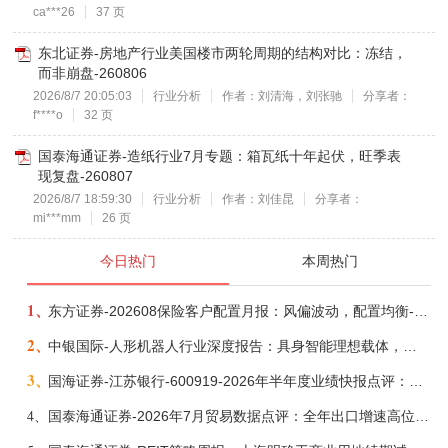
ca***26
37 页
东北证券-房地产行业美国楼市两轮周期的结构对比：冻结，
而非崩盘-260806
2026/8/7 20:05:03
行业分析
作者：刘清海，刘张驰
分享者：
f****o
32 页
国泰海通证券-造纸行业7月专题：箱瓦纸十年起伏，旺季表
现复盘-260807
2026/8/7 18:59:30
行业分析
作者：刘佳昆
分享者：
mi***mm
26 页
今日热门
本周热门
1、
东方证券-202608保险客户配置月报：风偏波动，配置均衡-260807
2、
中银国际-人形机器人行业深度报告：具身智能理想载体，奇点渐至未来可期-260808
3、
国海证券-江苏银行-600919-2026年半年度业绩快报点评：营收加速增长，风险抵补能力充足-260807
4、
国泰海通证券-2026年7月贸易数据点评：全年出口增速高位或已现-260807