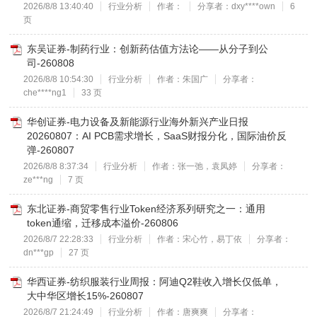
2026/8/8 13:40:40
行业分析
作者：
分享者：dxy****own
6
页
东吴证券-制药行业：创新药估值方法论——从分子到公
司-260808
2026/8/8 10:54:30
行业分析
作者：朱国广
分享者：
che****ng1
33 页
华创证券-电力设备及新能源行业海外新兴产业日报
20260807：AI PCB需求增长，SaaS财报分化，国际油价反
弹-260807
2026/8/8 8:37:34
行业分析
作者：张一弛，袁凤婷
分享者：
ze***ng
7 页
东北证券-商贸零售行业Token经济系列研究之一：通用
token通缩，迁移成本溢价-260806
2026/8/7 22:28:33
行业分析
作者：宋心竹，易丁依
分享者：
dn***gp
27 页
华西证券-纺织服装行业周报：阿迪Q2鞋收入增长仅低单，
大中华区增长15%-260807
2026/8/7 21:24:49
行业分析
作者：唐爽爽
分享者：