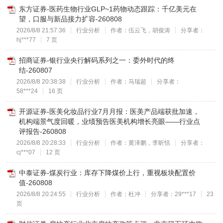
东方证券-医药生物行业GLP~1药物动态跟踪：千亿美元在
望，口服与新品接力扩容-260808
2026/8/8 21:57:36
行业分析
作者：伍云飞，胡俊涛
分享者：
hj***77
7 页
招商证券-银行业央行解码系列之一：委外时代的终
结-260807
2026/8/8 20:38:38
行业分析
作者：马瑞超
分享者：
58***24
16 页
开源证券-医美化妆品行业7月月报：医美产品端获批加速，
机构端景气度回暖，业绩预告医美机构增长亮眼——行业点
评报告-260808
2026/8/8 20:28:33
行业分析
作者：黄泽鹏，李昕恬
分享者：
cj***07
12 页
中泰证券-煤炭行业：库存下降煤价上行，重视板块配置价
值-260808
2026/8/8 20:24:55
行业分析
作者：杜冲
分享者：29***17
23
页