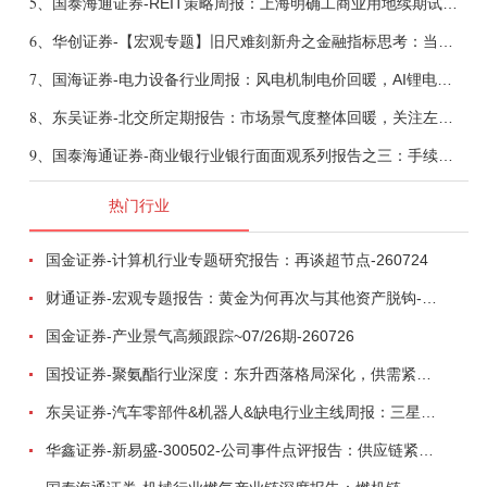
5、
国泰海通证券-REIT策略周报：上海明确工商业用地续期试行框架-260808
6、
华创证券-【宏观专题】旧尺难刻新舟之金融指标思考：当存款搬家遇到弱债务增长-260807
7、
国海证券-电力设备行业周报：风电机制电价回暖，AI锂电全链维持高景气-260808
8、
东吴证券-北交所定期报告：市场景气度整体回暖，关注左侧窗口机会-260808
9、
国泰海通证券-商业银行业银行面面观系列报告之三：手续费收入，轻资本布局再发力-260808
热门行业
国金证券-计算机行业专题研究报告：再谈超节点-260724
财通证券-宏观专题报告：黄金为何再次与其他资产脱钩-260726
国金证券-产业景气高频跟踪~07/26期-260726
国投证券-聚氨酯行业深度：东升西落格局深化，供需紧平衡驱动盈利修复-260804
东吴证券-汽车零部件&机器人&缺电行业主线周报：三星电子设立RX机器人事业部，GEV披露二季度业绩及扩产计划-260726
华鑫证券-新易盛-300502-公司事件点评报告：供应链紧张逐步缓解，订单交付快速增长-260724