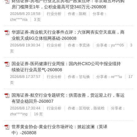
财信证券-房地产行业北京房地产政策点评：非京籍五环内购
房门槛降至1年，公积金最高可贷340万元-260808
2026/8/8 20:18:58
行业分析
作者：陈刚
分享者：
che****nia
3 页
华源证券-商业航天行业事件点评：六张网夯实空天底座，商
业航天成6G立体组网基础-260808
2026/8/8 19:30:34
行业分析
作者：李宏涛
分享者：yu***05
3
页
国金证券-医药健康行业周报：国内外CXO公司中报业绩持
续验证行业高景气-260808
2026/8/8 17:37:57
行业分析
作者：甘坛焕
分享者：re***iu
17
页
国海证券-航空行业专题研究：供需改善，货运迎上行，客运
有望企稳回升-260807
2026/8/8 17:30:44
行业分析
作者：匡培钦，陈依晗
分享者：
zha****ing
16 页
世界黄金协会-黄金行业市场评论：掀起波澜（英译
中）-260808