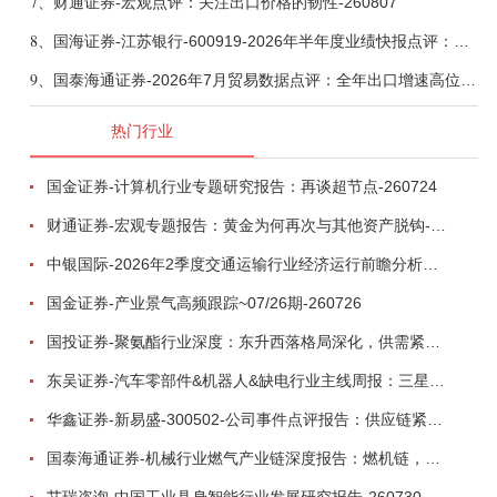
7、
财通证券-宏观点评：关注出口价格的韧性-260807
8、
国海证券-江苏银行-600919-2026年半年度业绩快报点评：营收加速增长，风险抵补能力充足-260807
9、
国泰海通证券-2026年7月贸易数据点评：全年出口增速高位或已现-260807
热门行业
国金证券-计算机行业专题研究报告：再谈超节点-260724
财通证券-宏观专题报告：黄金为何再次与其他资产脱钩-260726
中银国际-2026年2季度交通运输行业经济运行前瞻分析：地缘冲突致航运和航空景气度分化，交通基础设施板块总体呈现稳健特征-260724
国金证券-产业景气高频跟踪~07/26期-260726
国投证券-聚氨酯行业深度：东升西落格局深化，供需紧平衡驱动盈利修复-260804
东吴证券-汽车零部件&机器人&缺电行业主线周报：三星电子设立RX机器人事业部，GEV披露二季度业绩及扩产计划-260726
华鑫证券-新易盛-300502-公司事件点评报告：供应链紧张逐步缓解，订单交付快速增长-260724
国泰海通证券-机械行业燃气产业链深度报告：燃机链，受益数据中心与能源转型，供需错配下国产厂商迎全球性机遇-260728