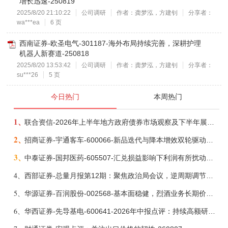
增长迅速-250819
2025/8/20 21:10:22
公司调研
作者：龚梦泓，方建钊
分享者：
wa***ea
6 页
西南证券-欧圣电气-301187-海外布局持续完善，深耕护理
机器人新赛道-250818
2025/8/20 13:53:42
公司调研
作者：龚梦泓，方建钊
分享者：
su***26
5 页
今日热门
本周热门
1、
联合资信-2026年上半年地方政府债券市场观察及下半年展望：积极财政政策提质增效，地方债务迈向长效治理-260806
2、
招商证券-宇通客车-600066-新品迭代与降本增效双轮驱动，海外市场放量可期-260805
3、
中泰证券-国邦医药-605507-汇兑损益影响下利润有所扰动，期待底部反转-260805
4、
西部证券-总量月报第12期：聚焦政治局会议，逆周期调节加力，增量政策可期-260806
5、
华源证券-百润股份-002568-基本面稳健，烈酒业务长期价值亟待体现-260806
6、
华西证券-先导基电-600641-2026年中报点评：持续高额研发投入，离子注入机、半导体材料加速突破-260802