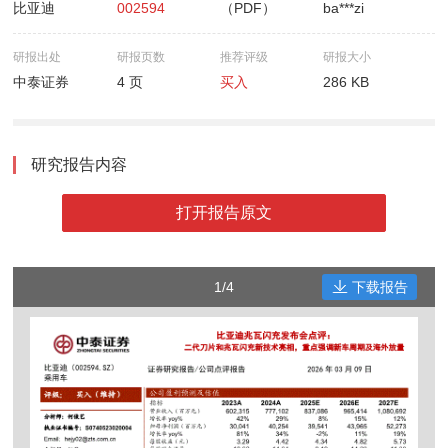
比亚迪
002594
（PDF）
ba***zi
研报出处
研报页数
推荐评级
研报大小
中泰证券
4 页
买入
286 KB
研究报告内容
打开报告原文
1/4
下载报告