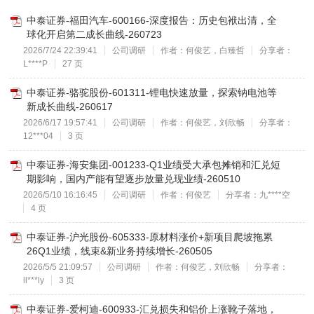
中泰证券-福田汽车-600166-深度报告：历史包袱出清，全
球化开启第二成长曲线-260723
2026/7/24 22:39:41
公司调研
作者：何俊艺，白臻哲
分享者：
L****P
27 页
中泰证券-骆驼股份-601311-锂电快速放量，探索钠电池等
新成长曲线-260617
2026/6/17 19:57:41
公司调研
作者：何俊艺，刘欣畅
分享者：
12***04
3 页
中泰证券-海安集团-001233-Q1业绩受大承包摊销和汇兑短
期影响，国内产能有望逐步放量兑现业绩-260510
2026/5/10 16:16:45
公司调研
作者：何俊艺
分享者：九****空
4 页
中泰证券-沪光股份-605333-原材料涨价+新项目爬坡拖累
26Q1业绩，线束&新业务持续增长-260505
2026/5/5 21:09:57
公司调研
作者：何俊艺，刘欣畅
分享者：
ll***ly
3 页
中泰证券-爱柯迪-600933-汇兑损失和铝价上涨靴子落地，