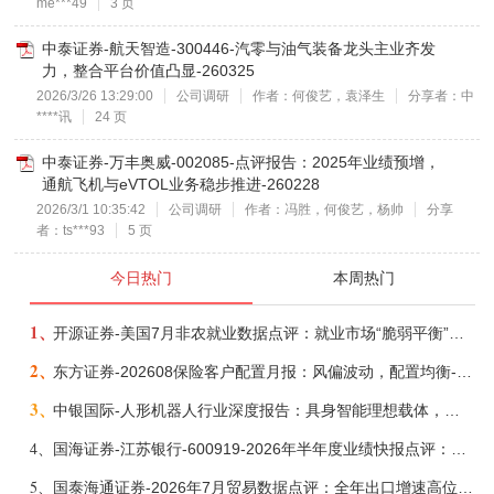
me***49
3 页
中泰证券-航天智造-300446-汽零与油气装备龙头主业齐发
力，整合平台价值凸显-260325
2026/3/26 13:29:00
公司调研
作者：何俊艺，袁泽生
分享者：中
****讯
24 页
中泰证券-万丰奥威-002085-点评报告：2025年业绩预增，
通航飞机与eVTOL业务稳步推进-260228
2026/3/1 10:35:42
公司调研
作者：冯胜，何俊艺，杨帅
分享
者：ts***93
5 页
今日热门
本周热门
1、
开源证券-美国7月非农就业数据点评：就业市场“脆弱平衡”，美联储加息动力并不高-260808
2、
东方证券-202608保险客户配置月报：风偏波动，配置均衡-260807
3、
中银国际-人形机器人行业深度报告：具身智能理想载体，奇点渐至未来可期-260808
4、
国海证券-江苏银行-600919-2026年半年度业绩快报点评：营收加速增长，风险抵补能力充足-260807
5、
国泰海通证券-2026年7月贸易数据点评：全年出口增速高位或已现-260807