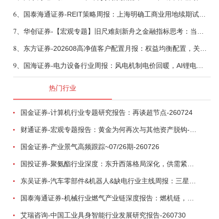
6、
国泰海通证券-REIT策略周报：上海明确工商业用地续期试行框架-260808
7、
华创证券-【宏观专题】旧尺难刻新舟之金融指标思考：当存款搬家遇到弱债务增长-260807
8、
东方证券-202608高净值客户配置月报：权益均衡配置，关注多元策略-260809
9、
国海证券-电力设备行业周报：风电机制电价回暖，AI锂电全链维持高景气-260808
热门行业
国金证券-计算机行业专题研究报告：再谈超节点-260724
财通证券-宏观专题报告：黄金为何再次与其他资产脱钩-260726
国金证券-产业景气高频跟踪~07/26期-260726
国投证券-聚氨酯行业深度：东升西落格局深化，供需紧平衡驱动盈利修复-260804
东吴证券-汽车零部件&机器人&缺电行业主线周报：三星电子设立RX机器人事业部，GEV披露二季度业绩及扩产计划-260726
国泰海通证券-机械行业燃气产业链深度报告：燃机链，受益数据中心与能源转型，供需错配下国产厂商迎全球性机遇-260728
艾瑞咨询-中国工业具身智能行业发展研究报告-260730