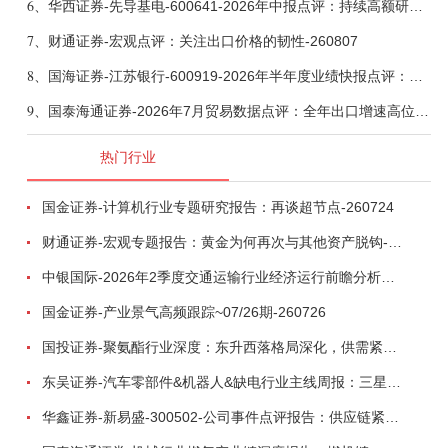
6、
华西证券-先导基电-600641-2026年中报点评：持续高额研发投入，离子注入机、半导体材料加速突破-260802
7、
财通证券-宏观点评：关注出口价格的韧性-260807
8、
国海证券-江苏银行-600919-2026年半年度业绩快报点评：营收加速增长，风险抵补能力充足-260807
9、
国泰海通证券-2026年7月贸易数据点评：全年出口增速高位或已现-260807
热门行业
国金证券-计算机行业专题研究报告：再谈超节点-260724
财通证券-宏观专题报告：黄金为何再次与其他资产脱钩-260726
中银国际-2026年2季度交通运输行业经济运行前瞻分析：地缘冲突致航运和航空景气度分化，交通基础设施板块总体呈现稳健特征-260724
国金证券-产业景气高频跟踪~07/26期-260726
国投证券-聚氨酯行业深度：东升西落格局深化，供需紧平衡驱动盈利修复-260804
东吴证券-汽车零部件&机器人&缺电行业主线周报：三星电子设立RX机器人事业部，GEV披露二季度业绩及扩产计划-260726
华鑫证券-新易盛-300502-公司事件点评报告：供应链紧张逐步缓解，订单交付快速增长-260724