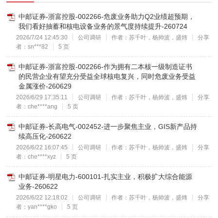
中邮证券-浙富控股-002266-危废业务助力Q2业绩超预期，
我们看好抽蓄和核电设备业务的景气度持续提升-260724
2026/7/24 12:45:30
公司调研
作者：苏千叶，杨帅波，盛炜
分享
者：sn***82
5 页
中邮证券-浙富控股-002266-作为拥有二本核一级制造证书
的民营企业有望充分受益全球核电复兴，同时危废业务受益
金属涨价-260629
2026/6/29 17:35:11
公司调研
作者：苏千叶，杨帅波，盛炜
分享
者：che****ang
5 页
中邮证券-长高电气-002452-进一步聚焦主业，GIS新产品持
续高压化-260622
2026/6/22 16:07:45
公司调研
作者：苏千叶，杨帅波，盛炜
分享
者：che****xyz
5 页
中邮证券-明星电力-600101-扎实主业，积极扩大综合能源
业务-260622
2026/6/22 12:18:02
公司调研
作者：苏千叶，杨帅波，盛炜
分享
者：yan****gko
5 页