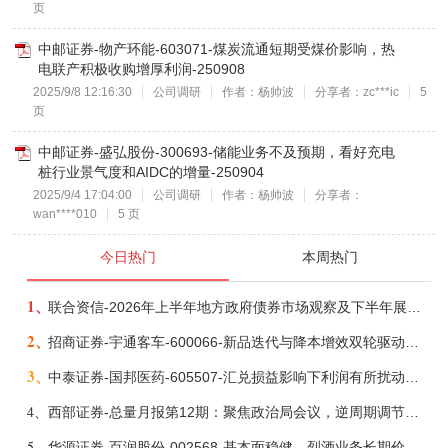
页
中邮证券-物产环能-603071-煤炭流通短期受煤价影响，热
电联产积极收购增厚利润-250908
2025/9/8 12:16:30
公司调研
作者：杨帅波
分享者：zc***ic
5
页
中邮证券-盛弘股份-300693-储能业务不及预期，看好充电
桩行业景气度和AIDC的增量-250904
2025/9/4 17:04:00
公司调研
作者：杨帅波
分享者：
wan****010
5 页
今日热门
本周热门
1、
联合资信-2026年上半年地方政府债券市场观察及下半年展望：积极财政政策提质增效，地方债务迈向长效治理-260806
2、
招商证券-宇通客车-600066-新品迭代与降本增效双轮驱动，海外市场放量可期-260805
3、
中泰证券-国邦医药-605507-汇兑损益影响下利润有所扰动，期待底部反转-260805
4、
西部证券-总量月报第12期：聚焦政治局会议，逆周期调节加力，增量政策可期-260806
5、
华源证券-百润股份-002568-基本面稳健，烈酒业务长期价值亟待体现-260806