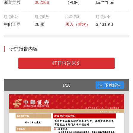
浙富控股
002266
（PDF）
les****hen
研报出处
研报页数
推荐评级
研报大小
中邮证券
28 页
买入（首次）
3,431 KB
研究报告内容
打开报告原文
1/28
下载报告