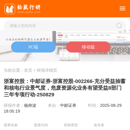
当前位置：
首页
> 研报详细页
浙富控股：中邮证券-浙富控股-002266-充分受益抽蓄
和核电行业景气度，危废资源化业务有望受益8部门
三年专项行动-250829
研报作者：
杨帅波
来自：
中邮证券
时间：
2025-08-29
18:05:19
股票名称
股票代码
研报类型
发布者