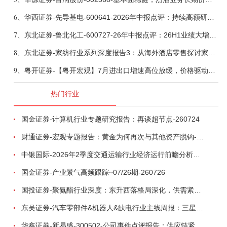
6、
华西证券-先导基电-600641-2026年中报点评：持续高额研发投入，离子注入机、半导体材料加速突破-260802
7、
东北证券-鲁北化工-600727-26年中报点评：26H1业绩大增，钛白粉、溴素业务贡献突出-260806
8、
东北证券-家纺行业系列深度报告3：从海外酒店零售探讨家纺行业发展-260804
9、
粤开证券-【粤开宏观】7月进出口增速高位放缓，价格驱动还能持续多久？-260807
热门行业
国金证券-计算机行业专题研究报告：再谈超节点-260724
财通证券-宏观专题报告：黄金为何再次与其他资产脱钩-260726
中银国际-2026年2季度交通运输行业经济运行前瞻分析：地缘冲突致航运和航空景气度分化，交通基础设施板块总体呈现稳健特征-260724
国金证券-产业景气高频跟踪~07/26期-260726
国投证券-聚氨酯行业深度：东升西落格局深化，供需紧平衡驱动盈利修复-260804
东吴证券-汽车零部件&机器人&缺电行业主线周报：三星电子设立RX机器人事业部，GEV披露二季度业绩及扩产计划-260726
华鑫证券-新易盛-300502-公司事件点评报告：供应链紧张逐步缓解，订单交付快速增长-260724