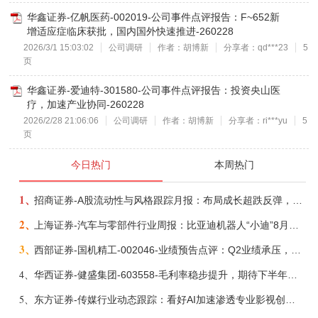
华鑫证券-亿帆医药-002019-公司事件点评报告：F~652新
增适应症临床获批，国内国外快速推进-260228
2026/3/1 15:03:02
公司调研
作者：胡博新
分享者：qd***23
5
页
华鑫证券-爱迪特-301580-公司事件点评报告：投资央山医
疗，加速产业协同-260228
2026/2/28 21:06:06
公司调研
作者：胡博新
分享者：ri***yu
5
页
今日热门
本周热门
1、
招商证券-A股流动性与风格跟踪月报：布局成长超跌反弹，保留部分再平衡配置-260805
2、
上海证券-汽车与零部件行业周报：比亚迪机器人“小迪”8月亮相，“人工智能+”赋能邮政无人机无人车加速落地-260805
3、
西部证券-国机精工-002046-业绩预告点评：Q2业绩承压，看好金刚石散热与特种轴承业务-260804
4、
华西证券-健盛集团-603558-毛利率稳步提升，期待下半年无缝加速-260804
5、
东方证券-传媒行业动态跟踪：看好AI加速渗透专业影视创作和工业化场景落地-260804