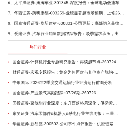
6、
太平洋证券-涛涛车业-301345-深度报告：全球电动低速车龙头，掘金户外休闲黄金赛道-260730
7、
华西证券-药明康德-603259-业绩显著超市场预期，上修26年收入指引、维持核心推荐-260804
8、
国泰海通证券-华新建材-600801-公司更新：底部切入菲律宾市场，出海进程加快-260805
9、
爱建证券-汽车行业销量数据跟踪报告：淡季需求承压，出口维持高增-260805
热门行业
国金证券-计算机行业专题研究报告：再谈超节点-260724
财通证券-宏观专题报告：黄金为何再次与其他资产脱钩-260726
中银国际-2026年2季度交通运输行业经济运行前瞻分析：地缘冲突致航运和航空景气度分化，交通基础设施板块总体呈现稳健特征-260724
国金证券-产业景气高频跟踪~07/26期-260726
国投证券-聚氨酯行业深度：东升西落格局深化，供需紧平衡驱动盈利修复-260804
东吴证券-汽车零部件&机器人&缺电行业主线周报：三星电子设立RX机器人事业部，GEV披露二季度业绩及扩产计划-260726
华鑫证券-新易盛-300502-公司事件点评报告：供应链紧张逐步缓解，订单交付快速增长-260724