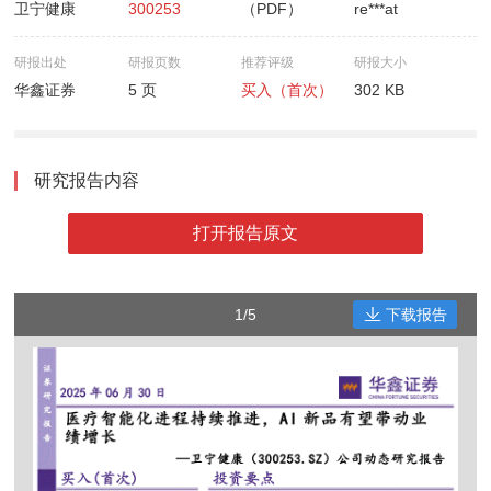
卫宁健康
300253
（PDF）
re***at
研报出处
研报页数
推荐评级
研报大小
华鑫证券
5 页
买入（首次）
302 KB
研究报告内容
打开报告原文
1/5
下载报告