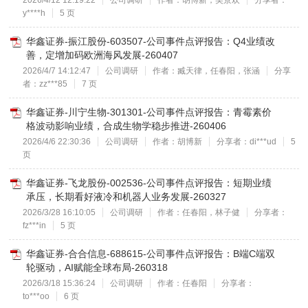
2026/4/12 12:19:22
公司调研
作者：胡博新，吴景欢
分享者：
y****h
5 页
华鑫证券-振江股份-603507-公司事件点评报告：Q4业绩改
善，定增加码欧洲海风发展-260407
2026/4/7 14:12:47
公司调研
作者：臧天律，任春阳，张涵
分享
者：zz***85
7 页
华鑫证券-川宁生物-301301-公司事件点评报告：青霉素价
格波动影响业绩，合成生物学稳步推进-260406
2026/4/6 22:30:36
公司调研
作者：胡博新
分享者：di***ud
5
页
华鑫证券-飞龙股份-002536-公司事件点评报告：短期业绩
承压，长期看好液冷和机器人业务发展-260327
2026/3/28 16:10:05
公司调研
作者：任春阳，林子健
分享者：
fz***in
5 页
华鑫证券-合合信息-688615-公司事件点评报告：B端C端双
轮驱动，AI赋能全球布局-260318
2026/3/18 15:36:24
公司调研
作者：任春阳
分享者：
to***oo
6 页