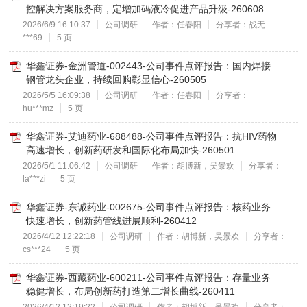
控解决方案服务商，定增加码液冷促进产品升级-260608
2026/6/9 16:10:37
公司调研
作者：任春阳
分享者：战无
***69
5 页
华鑫证券-金洲管道-002443-公司事件点评报告：国内焊接
钢管龙头企业，持续回购彰显信心-260505
2026/5/5 16:09:38
公司调研
作者：任春阳
分享者：
hu***mz
5 页
华鑫证券-艾迪药业-688488-公司事件点评报告：抗HIV药物
高速增长，创新药研发和国际化布局加快-260501
2026/5/1 11:06:42
公司调研
作者：胡博新，吴景欢
分享者：
la***zi
5 页
华鑫证券-东诚药业-002675-公司事件点评报告：核药业务
快速增长，创新药管线进展顺利-260412
2026/4/12 12:22:18
公司调研
作者：胡博新，吴景欢
分享者：
cs***24
5 页
华鑫证券-西藏药业-600211-公司事件点评报告：存量业务
稳健增长，布局创新药打造第二增长曲线-260411