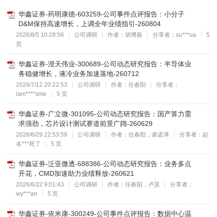
华鑫证券-药明康德-603259-公司事件点评报告：小分子
D&M保持高速增长，上调全年业绩指引-260804
2026/8/5 10:28:56
公司调研
作者：胡博新
分享者：su***ua
5
页
华鑫证券-澄天伟业-300689-公司动态研究报告：半导体业
务稳健增长，液冷业务加速落地-260712
2026/7/12 20:22:53
公司调研
作者：任春阳
分享者：
lam****sme
5 页
华鑫证券-广立微-301095-公司动态研究报告：国产算力需
求强劲，芯片设计测试赛道前景广阔-260629
2026/6/29 22:53:59
公司调研
作者：任春阳，谢孟津
分享者：起
名***死了
5 页
华鑫证券-泛亚微透-688386-公司动态研究报告：业务多点
开花，CMD加速助力业绩释放-260621
2026/6/22 9:01:43
公司调研
作者：任春阳，卢昊
分享者：
wy***an
5 页
华鑫证券-依米康-300249-公司事件点评报告：数据中心温