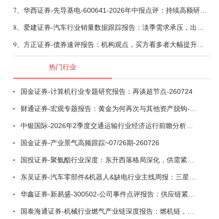
7、
华西证券-先导基电-600641-2026年中报点评：持续高额研发投入，离子注入机、半导体材料加速突破-260802
8、
爱建证券-汽车行业销量数据跟踪报告：淡季需求承压，出口维持高增-260805
9、
方正证券-债券速评报告：机构观点，买方看多者大幅提升至六成-260805
热门行业
国金证券-计算机行业专题研究报告：再谈超节点-260724
财通证券-宏观专题报告：黄金为何再次与其他资产脱钩-260726
中银国际-2026年2季度交通运输行业经济运行前瞻分析：地缘冲突致航运和航空景气度分化，交通基础设施板块总体呈现稳健特征-260724
国金证券-产业景气高频跟踪~07/26期-260726
国投证券-聚氨酯行业深度：东升西落格局深化，供需紧平衡驱动盈利修复-260804
东吴证券-汽车零部件&机器人&缺电行业主线周报：三星电子设立RX机器人事业部，GEV披露二季度业绩及扩产计划-260726
华鑫证券-新易盛-300502-公司事件点评报告：供应链紧张逐步缓解，订单交付快速增长-260724
国泰海通证券-机械行业燃气产业链深度报告：燃机链，受益数据中心与能源转型，供需错配下国产厂商迎全球性机遇-260728