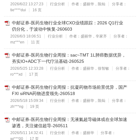
2026/6/22 13:27:23
行业分析
作者：盛丽华，陈灿
分享者：
tie****dui
16 页
中邮证券-医药生物行业全球CXO业绩跟踪：2026 Q1行业
仍分化，于波动中恢复-260603
2026/6/3 18:06:51
行业分析
作者：盛丽华，辛家齐
分享者：
mz***en
11 页
中邮证券-医药生物行业周报：sac~TMT 1L肺癌数据优异，
夯实IO+ADC下一代疗法基础-260525
2026/5/25 12:33:28
行业分析
作者：盛丽华，徐智敏
分享者：
ro***xd
17 页
中邮证券-医药生物行业周报：抗凝药物市场前景优异，国产
FXI siRNA药物进度领先-260518
2026/5/18 15:09:34
行业分析
作者：盛丽华，陈灿
分享者：
zh***ng
19 页
中邮证券-医药生物行业周报：无液氦超导磁体或在全球加速
渗透，关注健信超导-260511
2026/5/11 14:32:41
行业分析
作者：盛丽华
分享者：
wi***00
17 页