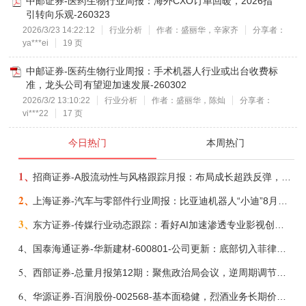
中邮证券-医药生物行业周报：海外CXO订单回暖，2026指
引转向乐观-260323
2026/3/23 14:22:12
行业分析
作者：盛丽华，辛家齐
分享者：
ya***ei
19 页
中邮证券-医药生物行业周报：手术机器人行业或出台收费标
准，龙头公司有望迎加速发展-260302
2026/3/2 13:10:22
行业分析
作者：盛丽华，陈灿
分享者：
vi***22
17 页
今日热门
本周热门
1、
招商证券-A股流动性与风格跟踪月报：布局成长超跌反弹，保留部分再平衡配置-260805
2、
上海证券-汽车与零部件行业周报：比亚迪机器人“小迪”8月亮相，“人工智能+”赋能邮政无人机无人车加速落地-260805
3、
东方证券-传媒行业动态跟踪：看好AI加速渗透专业影视创作和工业化场景落地-260804
4、
国泰海通证券-华新建材-600801-公司更新：底部切入菲律宾市场，出海进程加快-260805
5、
西部证券-总量月报第12期：聚焦政治局会议，逆周期调节加力，增量政策可期-260806
6、
华源证券-百润股份-002568-基本面稳健，烈酒业务长期价值亟待体现-260806