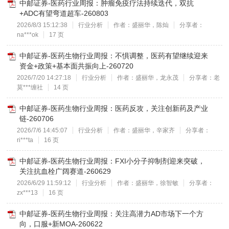
中邮证券-医药行业周报：肿瘤免疫疗法持续迭代，双抗
+ADC有望弯道超车-260803
2026/8/3 15:12:38
行业分析
作者：盛丽华，陈灿
分享者：
na***ok
17 页
中邮证券-医药生物行业周报：不惧调整，医药有望继续迎来
资金+政策+基本面共振向上-260720
2026/7/20 14:27:18
行业分析
作者：盛丽华，龙永茂
分享者：老
莫***缠社
14 页
中邮证券-医药生物行业周报：医药反攻，关注创新药及产业
链-260706
2026/7/6 14:45:07
行业分析
作者：盛丽华，辛家齐
分享者：
ri***ta
16 页
中邮证券-医药生物行业周报：FXI小分子抑制剂迎来突破，
关注抗血栓广阔赛道-260629
2026/6/29 11:59:12
行业分析
作者：盛丽华，徐智敏
分享者：
zx***13
16 页
中邮证券-医药生物行业周报：关注高潜力AD市场下一个方
向，口服+新MOA-260622