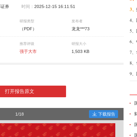
邮证券
时间：
2025-12-15 16:11:51
3、
4、
研报类型
发布者
（PDF）
龙龙***73
5、
6、
推荐评级
研报大小
强于大市
1,503 KB
7、
8、
9、
打开报告原文
1/18
下载报告