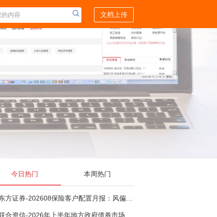
文档上传
今日热门
本周热门
东方证券-202608保险客户配置月报：风偏波动，配置均衡-260807
联合资信-2026年上半年地方政府债券市场观察及下半年展望：积极财政政策提质增效，地方债务迈向长效治理-260806