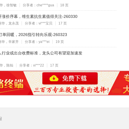
华，徐智敏
分享者：che****gua
18 页
涨价序幕，维生素抗生素值得关注-260330
丽华，龙永茂
分享者：vi***宝贝
17 页
回暖，2026指引转向乐观-260323
丽华，辛家齐
分享者：ya***ei
19 页
人行业或出台收费标准，龙头公司有望迎加速发
华，陈灿
分享者：vi***22
17 页
报