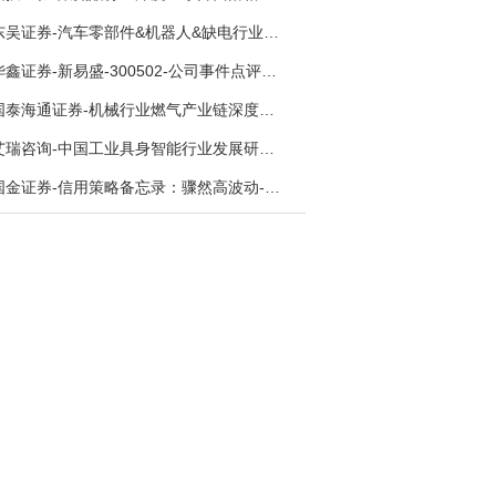
东吴证券-汽车零部件&机器人&缺电行业主线周报：三星电子设立RX机器人事业部，GEV披露二季度业绩及扩产计划-260726
华鑫证券-新易盛-300502-公司事件点评报告：供应链紧张逐步缓解，订单交付快速增长-260724
国泰海通证券-机械行业燃气产业链深度报告：燃机链，受益数据中心与能源转型，供需错配下国产厂商迎全球性机遇-260728
艾瑞咨询-中国工业具身智能行业发展研究报告-260730
国金证券-信用策略备忘录：骤然高波动-260731