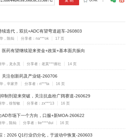
迭代，双抗+ADC有望弯道超车-260803
华，陈灿
分享者：na***ok
17 页
，医药有望继续迎来资金+政策+基本面共振向
丽华，龙永茂
分享者：老莫***缠社
14 页
注创新药及产业链-260706
华，辛家齐
分享者：ri***ta
16 页
抑制剂迎来突破，关注抗血栓广阔赛道-260629
丽华，徐智敏
分享者：zx***13
16 页
D市场下一个方向，口服+新MOA-260622
丽华，陈灿
分享者：tie****dui
16 页
2026 Q1行业仍分化，于波动中恢复-260603