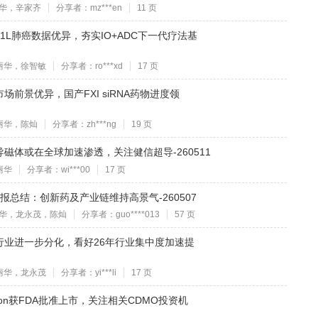
华，辛家齐
分享者：mz***en
11 页
 1L肺癌数据优异，夯实IO+ADC下一代疗法基
丽华，徐智敏
分享者：ro***xd
17 页
前景优异，国产FXI siRNA药物进度领
丽华，陈灿
分享者：zh***ng
19 页
磁体或在全球加速渗透，关注健信超导-260511
丽华
分享者：wi***00
17 页
季报总结：创新药及产业链维持高景气-260507
华，龙永茂，陈灿
分享者：guo****013
57 页
行业进一步分化，看好26年行业集中度加速提
丽华，龙永茂
分享者：yi***li
17 页
pron获FDA批准上市，关注相关CDMO投资机