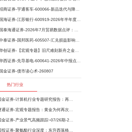
招商证券-宇通客车-600066-新品迭代与降本增效双轮驱动，海外市场放量可期-260805
国海证券-江苏银行-600919-2026年半年度业绩快报点评：营收加速增长，风险抵补能力充足-260807
国泰海通证券-2026年7月贸易数据点评：全年出口增速高位或已现-260807
中泰证券-国邦医药-605507-汇兑损益影响下利润有所扰动，期待底部反转-260805
华创证券-【宏观专题】旧尺难刻新舟之金融指标思考：当存款搬家遇到弱债务增长-260807
华西证券-先导基电-600641-2026年中报点评：持续高额研发投入，离子注入机、半导体材料加速突破-260802
国金证券-债市读心术-260807
热门行业
国金证券-计算机行业专题研究报告：再谈超节点-260724
财通证券-宏观专题报告：黄金为何再次与其他资产脱钩-260726
国金证券-产业景气高频跟踪~07/26期-260726
国投证券-聚氨酯行业深度：东升西落格局深化，供需紧平衡驱动盈利修复-260804