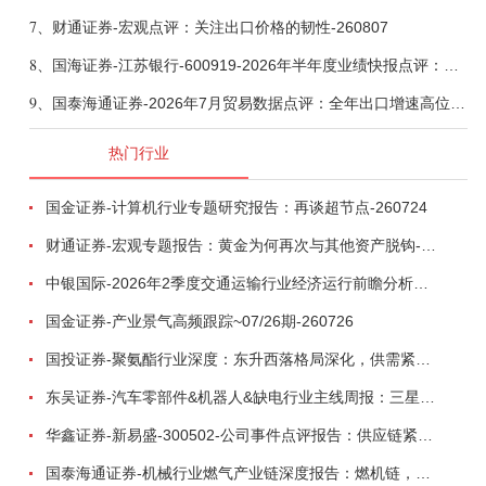
7、
财通证券-宏观点评：关注出口价格的韧性-260807
8、
国海证券-江苏银行-600919-2026年半年度业绩快报点评：营收加速增长，风险抵补能力充足-260807
9、
国泰海通证券-2026年7月贸易数据点评：全年出口增速高位或已现-260807
热门行业
国金证券-计算机行业专题研究报告：再谈超节点-260724
财通证券-宏观专题报告：黄金为何再次与其他资产脱钩-260726
中银国际-2026年2季度交通运输行业经济运行前瞻分析：地缘冲突致航运和航空景气度分化，交通基础设施板块总体呈现稳健特征-260724
国金证券-产业景气高频跟踪~07/26期-260726
国投证券-聚氨酯行业深度：东升西落格局深化，供需紧平衡驱动盈利修复-260804
东吴证券-汽车零部件&机器人&缺电行业主线周报：三星电子设立RX机器人事业部，GEV披露二季度业绩及扩产计划-260726
华鑫证券-新易盛-300502-公司事件点评报告：供应链紧张逐步缓解，订单交付快速增长-260724
国泰海通证券-机械行业燃气产业链深度报告：燃机链，受益数据中心与能源转型，供需错配下国产厂商迎全球性机遇-260728