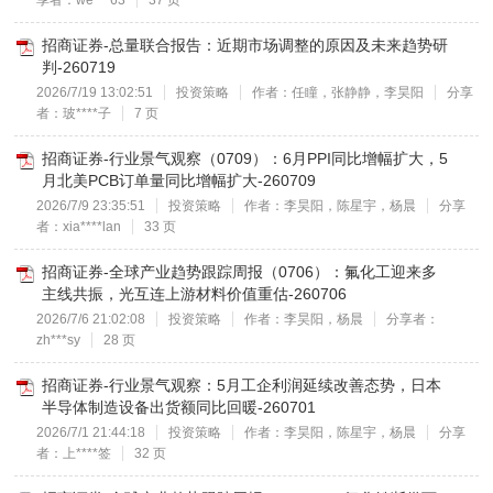
享者：we***63
37 页
招商证券-总量联合报告：近期市场调整的原因及未来趋势研
判-260719
2026/7/19 13:02:51
投资策略
作者：任瞳，张静静，李昊阳
分享
者：玻****子
7 页
招商证券-行业景气观察（0709）：6月PPI同比增幅扩大，5
月北美PCB订单量同比增幅扩大-260709
2026/7/9 23:35:51
投资策略
作者：李昊阳，陈星宇，杨晨
分享
者：xia****lan
33 页
招商证券-全球产业趋势跟踪周报（0706）：氟化工迎来多
主线共振，光互连上游材料价值重估-260706
2026/7/6 21:02:08
投资策略
作者：李昊阳，杨晨
分享者：
zh***sy
28 页
招商证券-行业景气观察：5月工企利润延续改善态势，日本
半导体制造设备出货额同比回暖-260701
2026/7/1 21:44:18
投资策略
作者：李昊阳，陈星宇，杨晨
分享
者：上****签
32 页