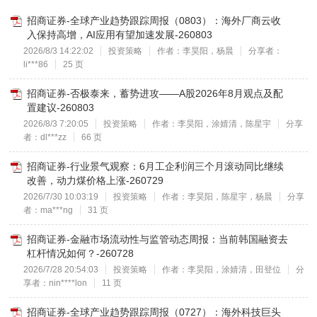
招商证券-全球产业趋势跟踪周报（0803）：海外厂商云收
入保持高增，AI应用有望加速发展-260803
2026/8/3 14:22:02
投资策略
作者：李昊阳，杨晨
分享者：
li***86
25 页
招商证券-否极泰来，蓄势进攻——A股2026年8月观点及配
置建议-260803
2026/8/3 7:20:05
投资策略
作者：李昊阳，涂婧清，陈星宇
分享
者：dl***zz
66 页
招商证券-行业景气观察：6月工企利润三个月滚动同比继续
改善，动力煤价格上涨-260729
2026/7/30 10:03:19
投资策略
作者：李昊阳，陈星宇，杨晨
分享
者：ma***ng
31 页
招商证券-金融市场流动性与监管动态周报：当前韩国融资去
杠杆情况如何？-260728
2026/7/28 20:54:03
投资策略
作者：李昊阳，涂婧清，田登位
分
享者：nin****lon
11 页
招商证券-全球产业趋势跟踪周报（0727）：海外科技巨头