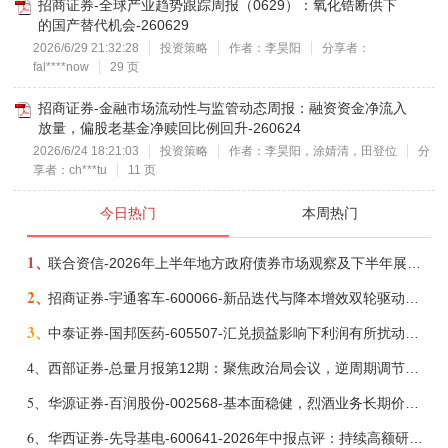
招商证券-全球产业趋势跟踪周报（0629）：氧化锆断供下
的国产替代机会-260629
2026/6/29 21:32:28
投资策略
作者：李昊阳
分享者：
fal****now
29 页
招商证券-金融市场流动性与监管动态周报：融资资金净流入
放量，偏股老基金净赎回比例回升-260624
2026/6/24 18:21:03
投资策略
作者：李昊阳，涂婧清，田登位
分
享者：ch***tu
11 页
今日热门
本周热门
1、
联合资信-2026年上半年地方政府债券市场观察及下半年展望：积极财政政策提质增效，地方债务迈向长效治理-260806
2、
招商证券-宇通客车-600066-新品迭代与降本增效双轮驱动，海外市场放量可期-260805
3、
中泰证券-国邦医药-605507-汇兑损益影响下利润有所扰动，期待底部反转-260805
4、
西部证券-总量月报第12期：聚焦政治局会议，逆周期调节加力，增量政策可期-260806
5、
华源证券-百润股份-002568-基本面稳健，烈酒业务长期价值亟待体现-260806
6、
华西证券-先导基电-600641-2026年中报点评：持续高额研发投入，离子注入机、半导体材料加速突破-260802