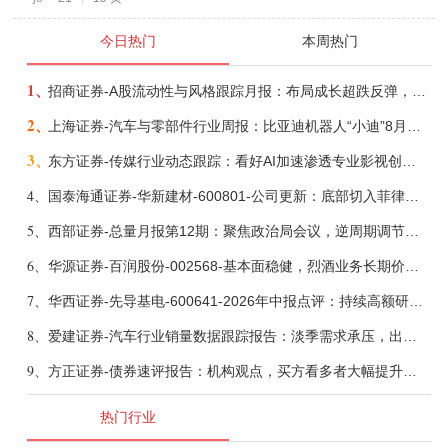
今日热门
本周热门
1、
招商证券-A股流动性与风格跟踪月报：布局成长超跌反弹，保留部分再平衡配置-260805
2、
上海证券-汽车与零部件行业周报：比亚迪机器人“小迪”8月亮相，“人工智能+”赋能邮政无人机无人车加速落地-260805
3、
东方证券-传媒行业动态跟踪：看好AI加速渗透专业影视创作和工业化场景落地-260804
4、
国泰海通证券-华新建材-600801-公司更新：底部切入菲律宾市场，出海进程加快-260805
5、
西部证券-总量月报第12期：聚焦政治局会议，逆周期调节加力，增量政策可期-260806
6、
华源证券-百润股份-002568-基本面稳健，烈酒业务长期价值亟待体现-260806
7、
华西证券-先导基电-600641-2026年中报点评：持续高额研发投入，离子注入机、半导体材料加速突破-260802
8、
爱建证券-汽车行业销量数据跟踪报告：淡季需求承压，出口维持高增-260805
9、
方正证券-债券速评报告：机构观点，买方看多者大幅提升至六成-260805
热门行业