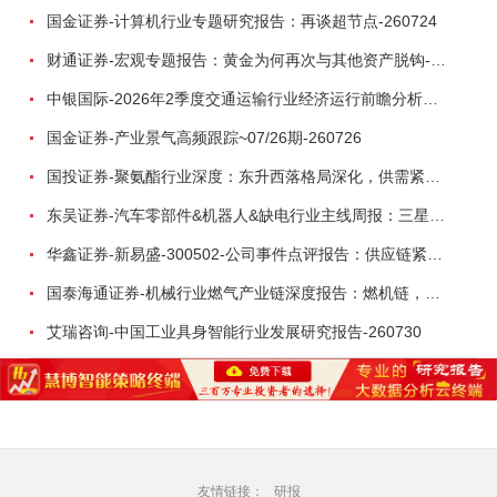
国金证券-计算机行业专题研究报告：再谈超节点-260724
财通证券-宏观专题报告：黄金为何再次与其他资产脱钩-260726
中银国际-2026年2季度交通运输行业经济运行前瞻分析：地缘冲突致航运和航空景气度分化，交通基础设施板块总体呈现稳健特征-260724
国金证券-产业景气高频跟踪~07/26期-260726
国投证券-聚氨酯行业深度：东升西落格局深化，供需紧平衡驱动盈利修复-260804
东吴证券-汽车零部件&机器人&缺电行业主线周报：三星电子设立RX机器人事业部，GEV披露二季度业绩及扩产计划-260726
华鑫证券-新易盛-300502-公司事件点评报告：供应链紧张逐步缓解，订单交付快速增长-260724
国泰海通证券-机械行业燃气产业链深度报告：燃机链，受益数据中心与能源转型，供需错配下国产厂商迎全球性机遇-260728
艾瑞咨询-中国工业具身智能行业发展研究报告-260730
友情链接：
研报