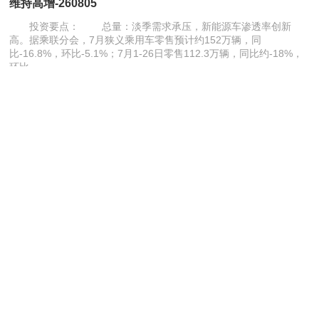
维持高增-260805
投资要点： 总量：淡季需求承压，新能源车渗透率创新
高。据乘联分会，7月狭义乘用车零售预计约152万辆，同
比-16.8%，环比-5.1%；7月1-26日零售112.3万辆，同比约-18%，
环比…
2026-08-05 14:48
行业分析
吴迪
15 页
强于大市
知衣-26/27秋冬鞋包服配行业趋势洞察品类白皮书-260805
2026-08-05 11:44
行业分析
19 页
顺网科技-电竞行业：2025~2026年中国电竞实体消费场景
发展报告-260731
行业发展现状――整体发展平稳，呈现稳步上升趋势 根据
中国互联网上网服务行业协会数据，2025年全国电竞实体场所总量
达到12.26万家，较2024年增长12.68%,营收规模突破千亿,…
2026-08-05 11:41
行业分析
20 页