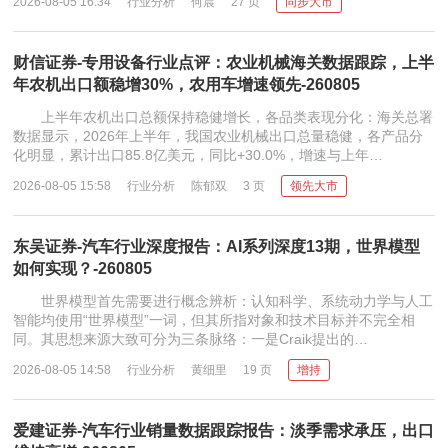
2026-08-05 16:34
行业分析
何晨
27 页
同步大市
财信证券-专用设备行业点评：农业机械海关数据跟踪，上半
年农机出口额稳增30%，农用车增速领先-260805
上半年农机出口总额保持稳健增长，各品类表现分化：海关总署
数据显示，2026年上半年，我国农业机械出口总量稳健，各产品分
化明显，累计出口85.8亿美元，同比+30.0%，增速与上年…
2026-08-05 15:58
行业分析
陈郁双
3 页
领先大市
东吴证券-汽车行业深度报告：AI系列深度13期，世界模型
如何实现？-260805
世界模型首先需要进行概念辨析：认知科学、系统动力学与人工
智能均使用“世界模型”一词，但其所指对象和技术目标并不完全相
同。其思想来源大致可分为三条脉络：一是Craik提出的…
2026-08-05 14:58
行业分析
黄细里
19 页
增持
爱建证券-汽车行业销量数据跟踪报告：淡季需求承压，出口