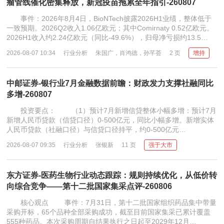
瘤管线催化密集释放，新冠疫苗拖累全年指引-260807
事件：2026年8月4日，BioNTech披露2026H1业绩，整体低于
一致预期。2026Q2收入1.06亿欧元；其中Comirnaty 0.52亿欧元。
2026H1收入约2.24亿欧元（同比-49.6%），归母净亏损约13.5…
2026-08-07 10:34
行业分析
朱国广，肖鸿德，孙芊荟
2 页
增持
中邮证券-银行业7月金融数据前瞻：财政发力支撑社融同比
多增-260807
投资要点： （1）预计7月新增信贷整体小幅多增：预计7月
新增人民币贷款（信贷口径）0-500亿元，同比小幅多增。新增实体
人民币贷款（社融口径）与信贷口径持平，约0-500亿元…
2026-08-07 09:35
行业分析
张银新
11 页
强于大市
东方证券-医药生物行业动态跟踪：规则持续优化，从低价转
向综合竞争——第十二批国家集采点评-260806
核心观点 事件：7月31日，第十二批国家组织药品集中带量
采购开标，65个品种全部采购成功，截至目前国家集采已累计覆盖
555种药品。本次采购周期自结果执行之日起至2029年12月…