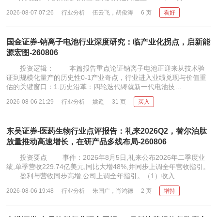
2026-08-07 07:26
行业分析
伍云飞，胡俊涛
6 页
看好
国金证券-钠离子电池行业深度研究：临产业化拐点，启新能
源宏图-260806
投资逻辑： 本篇报告重点论证钠离子电池正迎来从技术验
证到规模化量产的历史性0-1产业奇点，行业进入业绩兑现与价值重
估的关键窗口：1.历史沿革：四轮迭代铸就新一代电池技…
2026-08-06 21:29
行业分析
姚遥
31 页
买入
东吴证券-医药生物行业点评报告：礼来2026Q2，替尔泊肽
放量推动高速增长，在研产品多线布局-260806
投资要点 事件：2026年8月5日,礼来公布2026年二季度业
绩,单季营收229.74亿美元,同比大增48%,并同步上调全年营收指引。
盈利与营收同步高增,公司上调全年指引。（1）收入…
2026-08-06 19:48
行业分析
朱国广，肖鸿德
2 页
增持