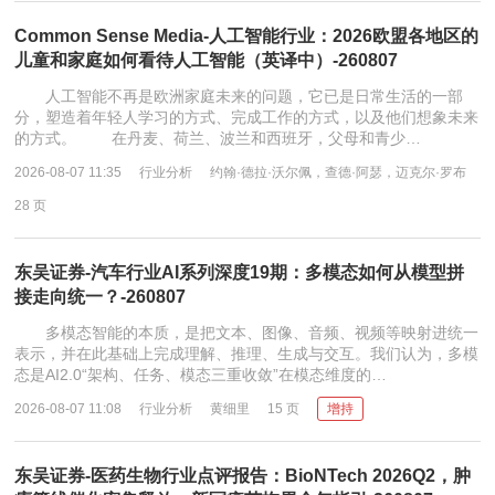
Common Sense Media-人工智能行业：2026欧盟各地区的
儿童和家庭如何看待人工智能（英译中）-260807
人工智能不再是欧洲家庭未来的问题，它已是日常生活的一部
分，塑造着年轻人学习的方式、完成工作的方式，以及他们想象未来
的方式。 在丹麦、荷兰、波兰和西班牙，父母和青少…
2026-08-07 11:35
行业分析
约翰·德拉·沃尔佩，查德·阿瑟，迈克尔·罗布
28 页
东吴证券-汽车行业AI系列深度19期：多模态如何从模型拼
接走向统一？-260807
多模态智能的本质，是把文本、图像、音频、视频等映射进统一
表示，并在此基础上完成理解、推理、生成与交互。我们认为，多模
态是AI2.0“架构、任务、模态三重收敛”在模态维度的…
2026-08-07 11:08
行业分析
黄细里
15 页
增持
东吴证券-医药生物行业点评报告：BioNTech 2026Q2，肿