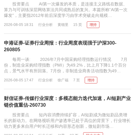
投资要点 AI第一次爆发的本质，是连接主义路线在数据、
算力与可训练深层网络算法共同成熟后的复兴。本篇所称“AI第一次
爆发”，主要指2012年前后深度学习由学术突破走向规模…
2026-08-05 18:31
行业分析
黄细里
15 页
增持
申港证券-证券行业周报：行业周度表现强于沪深300-
260805
每周一谈: 2026年7月中国采购经理指数运行情况 7月
份，制造业采购经理指数（PMI）为49.2%，比上月下降1.1个百分
点，景气水平有所回落。7月份，非制造业商务活动指数为49…
2026-08-05 17:47
行业分析
徐广福
7 页
增持
财信证券-传媒行业深度：多模态能力迭代加速，AI短剧产业
链价值重估-260730
投资要点 短内容消费持续扩容，AI短剧成为微短剧品类增
长的新动力。在网络视听用户渗透率已处于高位的背景下，行业增长
动力更多来自用户时长迁移和内容形态创新，微短剧市场…