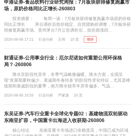
申港证券-食品饮料行业研究周报：7月板块获得修复跑赢市
场，原奶价格同比正增长-260803
投资摘要： 每周一谈：7月板块获得修复跑赢市场原奶价格
同比正增长 茅台调价后批价稳定、自营团购价调整，7月板块获
得修复跑赢市场。贵州茅台7月公告调价后，批价跳涨回…
2026-08-06 17:21
行业分析
王伟
10 页
增持
财通证券-公用事业行业：厄尔尼诺如何重塑公用环保格
局？-260806
降水呈阶段性异常，冬季气温略微偏暖。降水方面，全国呈
现“发展期夏秋偏少、衰减期冬春转多”的阶段性变化特征，尤其是峰
值期和衰减阶段的夏季，南方降水较常年异常偏多。气温…
2026-08-06 16:55
行业分析
严家源
20 页
东吴证券-汽车行业重卡全球化专题02：基建物流双轮驱动
东南亚扩容，中国重卡出海进入收获期-260806
核心结论 东南亚重卡市场进口依赖度高，中国已成为区域