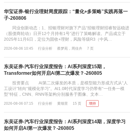
华宝证券-银行业理财周度跟踪：“量化+多策略”实践再落一
子-260806
同业创新动态：1、招银理财对旗下产品“招银理财招睿智远稳进
（股债商轮动）日开12个月持有1号”进行了策略解读。产品成立于
2025年11月6日，定位为固收+理财，风险等级R3（中风…
2026-08-06 10:45
行业分析
蔡梦苑，周佳卉
7 页
东吴证券-汽车行业深度报告：AI系列深度15期，
Transformer如何开启AI第二次爆发？-260805
投资要点 AI第二次爆发的本质，是模型能力形成方式从“人
工设计”转向“规模化学习”。AI1.0时代深度学习仍带有“一任务一模
型”特征，CNN、RNN等架构分别服务于图像、文本…
2026-08-06 07:15
行业分析
黄细里
15 页
增持
东吴证券-汽车行业深度报告：AI系列深度14期，深度学习
如何开启AI第一次爆发？-260805