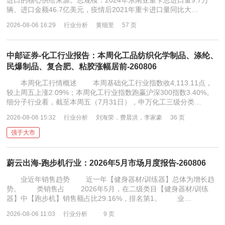
进口的核心供给来源。总规模：2024年东南亚重卡总进口量9.7万
辆、进口金额46.7亿美元，疫情后2021年重卡进口量同比大…
2026-08-06 16:29
行业分析
黄细里
57 页
中邮证券-化工行业报告：本周化工品纺织化学制品、涤纶、
民爆制品、复合肥、粘胶涨幅居前-260806
本周化工行情概述 本周基础化工行业指数收4,113.11点，
较上周五上涨2.09%；本周化工行业指数跑赢沪深300指数3.40%。
细分子行业看，截至本周五（7月31日），申万化工三级分类…
2026-08-06 15:32
行业分析
刘海荣，费晨洪，李家豪
36 页
强于大市
蔚云出海-跑步机行业：2026年5月市场月度报告-260806
业近年销售趋势 近一年【健身器材/训练器】总体为增长趋
势。 类销售占 2026年5月，在二级类目【健身器材/训练
器】中【跑步机】销售额占比29.16%，排名第1。 业…
2026-08-06 11:03
行业分析
9 页