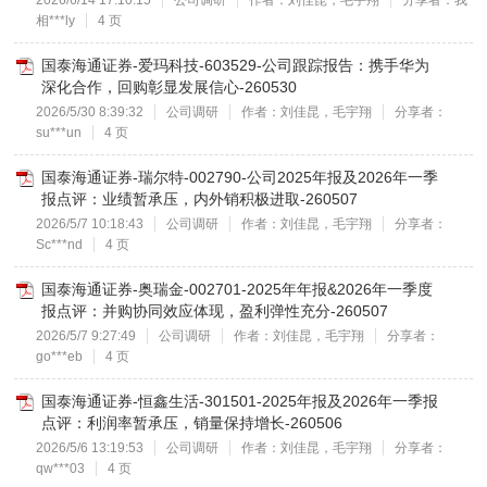
2026/6/14 17:10:15
公司调研
作者：刘佳昆，毛宇翔
分享者：我
相***ly
4 页
国泰海通证券-爱玛科技-603529-公司跟踪报告：携手华为
深化合作，回购彰显发展信心-260530
2026/5/30 8:39:32
公司调研
作者：刘佳昆，毛宇翔
分享者：
su***un
4 页
国泰海通证券-瑞尔特-002790-公司2025年报及2026年一季
报点评：业绩暂承压，内外销积极进取-260507
2026/5/7 10:18:43
公司调研
作者：刘佳昆，毛宇翔
分享者：
Sc***nd
4 页
国泰海通证券-奥瑞金-002701-2025年年报&2026年一季度
报点评：并购协同效应体现，盈利弹性充分-260507
2026/5/7 9:27:49
公司调研
作者：刘佳昆，毛宇翔
分享者：
go***eb
4 页
国泰海通证券-恒鑫生活-301501-2025年报及2026年一季报
点评：利润率暂承压，销量保持增长-260506
2026/5/6 13:19:53
公司调研
作者：刘佳昆，毛宇翔
分享者：
qw***03
4 页