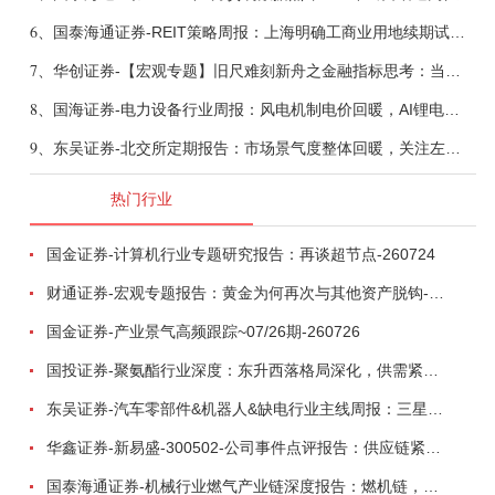
6、
国泰海通证券-REIT策略周报：上海明确工商业用地续期试行框架-260808
7、
华创证券-【宏观专题】旧尺难刻新舟之金融指标思考：当存款搬家遇到弱债务增长-260807
8、
国海证券-电力设备行业周报：风电机制电价回暖，AI锂电全链维持高景气-260808
9、
东吴证券-北交所定期报告：市场景气度整体回暖，关注左侧窗口机会-260808
热门行业
国金证券-计算机行业专题研究报告：再谈超节点-260724
财通证券-宏观专题报告：黄金为何再次与其他资产脱钩-260726
国金证券-产业景气高频跟踪~07/26期-260726
国投证券-聚氨酯行业深度：东升西落格局深化，供需紧平衡驱动盈利修复-260804
东吴证券-汽车零部件&机器人&缺电行业主线周报：三星电子设立RX机器人事业部，GEV披露二季度业绩及扩产计划-260726
华鑫证券-新易盛-300502-公司事件点评报告：供应链紧张逐步缓解，订单交付快速增长-260724
国泰海通证券-机械行业燃气产业链深度报告：燃机链，受益数据中心与能源转型，供需错配下国产厂商迎全球性机遇-260728