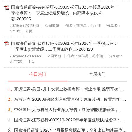
国泰海通证券-共创草坪-605099-公司2025年报及2026年一
季报点评：一季度业绩逆势增长，内部降本成效卓
著-260505
2026/5/5 23:29:46
公司调研
作者：刘佳昆，毛宇翔
分享者：
bj***tx
4 页
国泰海通证券-众鑫股份-603091-公司2026年一季报点评：
一季度出货暂放缓，二季度加速向上-260429
2026/4/29 20:48:46
公司调研
作者：刘佳昆，毛宇翔
分享者：
zh***20
4 页
今日热门
本周热门
1、
开源证券-美国7月非农就业数据点评：就业市场“脆弱平衡”，美联储加息动力并不高-260808
2、
东方证券-202608保险客户配置月报：风偏波动，配置均衡-260807
3、
中银国际-人形机器人行业深度报告：具身智能理想载体，奇点渐至未来可期-260808
4、
国海证券-江苏银行-600919-2026年半年度业绩快报点评：营收加速增长，风险抵补能力充足-260807
5、
国泰海通证券-2026年7月贸易数据点评：全年出口增速高位或已现-260807