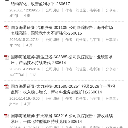
结构深化，改善盈利水平-260617
2026/6/17 23:09:26
公司调研
作者：刘佳昆，毛宇翔
分享者：
xi***ji
4 页
国泰海通证券-洁雅股份-301108-公司跟踪报告：海外市场
表现亮眼，国际竞争力不断强化-260615
2026/6/15 21:27:34
公司调研
作者：刘佳昆，毛宇翔
分享者：
sj***ng
4 页
国泰海通证券-惠达卫浴-603385-公司跟踪报告：业绩暂承
压，产品技术持续迭代-260614
2026/6/14 23:48:34
公司调研
作者：刘佳昆，毛宇翔
分享者：
tua****ial
4 页
国泰海通证券-太力科技-301595-2025年报及2026年一季报
点评：收入稳步增长，新材料业务加速扩张-260614
2026/6/14 19:46:00
公司调研
作者：刘佳昆，毛宇翔
分享者：
ji***in
4 页
国泰海通证券-梦天家居-603216-公司跟踪报告：营收延续
承压，一体化转型战略持续兑现-260614