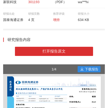
家联科技
301193
（PDF）
wa***hi
研报出处
研报页数
推荐评级
研报大小
国泰海通证券
4 页
增持
634 KB
研究报告内容
打开报告原文
1/4
下载报告