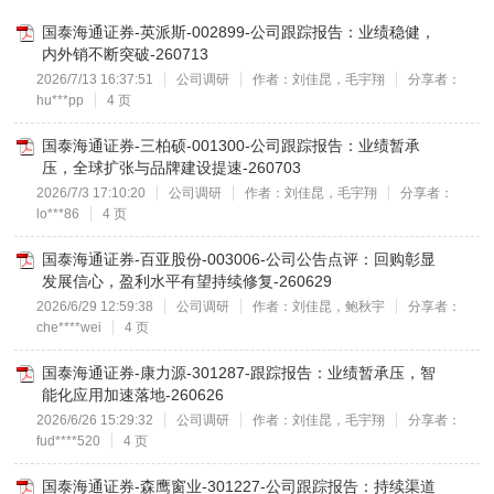
国泰海通证券-英派斯-002899-公司跟踪报告：业绩稳健，
内外销不断突破-260713
2026/7/13 16:37:51
公司调研
作者：刘佳昆，毛宇翔
分享者：
hu***pp
4 页
国泰海通证券-三柏硕-001300-公司跟踪报告：业绩暂承
压，全球扩张与品牌建设提速-260703
2026/7/3 17:10:20
公司调研
作者：刘佳昆，毛宇翔
分享者：
lo***86
4 页
国泰海通证券-百亚股份-003006-公司公告点评：回购彰显
发展信心，盈利水平有望持续修复-260629
2026/6/29 12:59:38
公司调研
作者：刘佳昆，鲍秋宇
分享者：
che****wei
4 页
国泰海通证券-康力源-301287-跟踪报告：业绩暂承压，智
能化应用加速落地-260626
2026/6/26 15:29:32
公司调研
作者：刘佳昆，毛宇翔
分享者：
fud****520
4 页
国泰海通证券-森鹰窗业-301227-公司跟踪报告：持续渠道