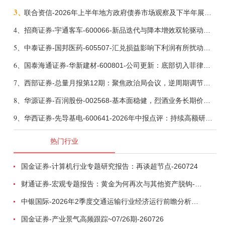
3、
联合资信-2026年上半年地方政府债券市场观察及下半年展望：积极财政政策提质增效，地方债务迈向长效治理-260806
4、
招商证券-宇通客车-600066-新品迭代与降本增效双轮驱动，海外市场放量可期-260805
5、
中泰证券-国邦医药-605507-汇兑损益影响下利润有所扰动，期待底部反转-260805
6、
国泰海通证券-华新建材-600801-公司更新：底部切入菲律宾市场，出海进程加快-260805
7、
西部证券-总量月报第12期：聚焦政治局会议，逆周期调节加力，增量政策可期-260806
8、
华源证券-百润股份-002568-基本面稳健，烈酒业务长期价值亟待体现-260806
9、
华西证券-先导基电-600641-2026年中报点评：持续高额研发投入，离子注入机、半导体材料加速突破-260802
热门行业
国金证券-计算机行业专题研究报告：再谈超节点-260724
财通证券-宏观专题报告：黄金为何再次与其他资产脱钩-260726
中银国际-2026年2季度交通运输行业经济运行前瞻分析：地缘冲突致航运和航空景气度分化，交通基础设施板块总体呈现稳健特征-260724
国金证券-产业景气高频跟踪~07/26期-260726