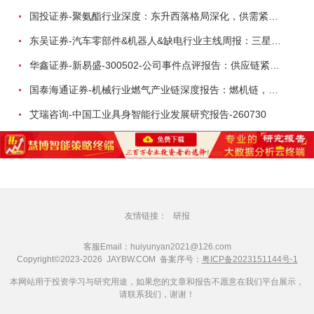
国投证券-聚氨酯行业深度：东升西落格局深化，供需紧平衡驱动盈利修复-260804
东吴证券-汽车零部件&机器人&缺电行业主线周报：三星电子设立RX机器人事业部，GEV披露二季度业绩及扩产计划-260726
华鑫证券-新易盛-300502-公司事件点评报告：供应链紧张逐步缓解，订单交付快速增长-260724
国泰海通证券-机械行业燃气产业链深度报告：燃机链，受益数据中心与能源转型，供需错配下国产厂商迎全球性机遇-260728
艾瑞咨询-中国工业具身智能行业发展研究报告-260730
友情链接：
研报
客服Email：huiyunyan2021@126.com
Copyright©2023-2026 JAYBW.COM 备案序号：
粤ICP备2023151144号-1
本网站用于投资学习与研究用途，如果您的文章和报告不愿意在我们平台展示，
请联系我们，谢谢！