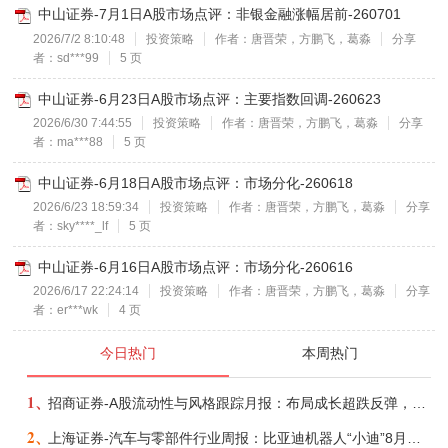
中山证券-7月1日A股市场点评：非银金融涨幅居前-260701
2026/7/2 8:10:48
投资策略
作者：唐晋荣，方鹏飞，葛淼
分享
者：sd***99
5 页
中山证券-6月23日A股市场点评：主要指数回调-260623
2026/6/30 7:44:55
投资策略
作者：唐晋荣，方鹏飞，葛淼
分享
者：ma***88
5 页
中山证券-6月18日A股市场点评：市场分化-260618
2026/6/23 18:59:34
投资策略
作者：唐晋荣，方鹏飞，葛淼
分享
者：sky****_lf
5 页
中山证券-6月16日A股市场点评：市场分化-260616
2026/6/17 22:24:14
投资策略
作者：唐晋荣，方鹏飞，葛淼
分享
者：er***wk
4 页
今日热门
本周热门
1、
招商证券-A股流动性与风格跟踪月报：布局成长超跌反弹，保留部分再平衡配置-260805
2、
上海证券-汽车与零部件行业周报：比亚迪机器人“小迪”8月亮相，“人工智能+”赋能邮政无人机无人车加速落地-260805