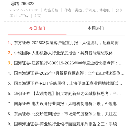
思路-260322
2026/3/22 9:02:26
行业分析
作者：吴杰，于鸿光，傅逸帆
分享
者：ha***sy
2 页
今日热门
本周热门
1、
东方证券-202608保险客户配置月报：风偏波动，配置均衡-260807
2、
中银国际-人形机器人行业深度报告：具身智能理想载体，奇点渐至未来可期-260808
3、
国海证券-江苏银行-600919-2026年半年度业绩快报点评：营收加速增长，风险抵补能力充足-260807
4、
国泰海通证券-2026年7月贸易数据点评：全年出口增速高位或已现-260807
5、
国泰海通证券-REIT策略周报：上海明确工商业用地续期试行框架-260808
6、
华创证券-【宏观专题】旧尺难刻新舟之金融指标思考：当存款搬家遇到弱债务增长-260807
7、
国海证券-电力设备行业周报：风电机制电价回暖，AI锂电全链维持高景气-260808
8、
东吴证券-北交所定期报告：市场景气度整体回暖，关注左侧窗口机会-260808
9、
国泰海通证券-商业银行业银行面面观系列报告之三：手续费收入，轻资本布局再发力-260808