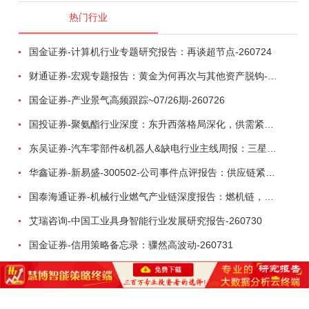
热门行业
国金证券-计算机行业专题研究报告：再谈超节点-260724
财通证券-宏观专题报告：黄金为何再次与其他资产脱钩-260726
国金证券-产业景气高频跟踪~07/26期-260726
国投证券-聚氨酯行业深度：东升西落格局深化，供需紧平衡驱动盈利修复-260804
东吴证券-汽车零部件&机器人&缺电行业主线周报：三星电子设立RX机器人事业部，GEV披露二季度业绩及扩产计划-260726
华鑫证券-新易盛-300502-公司事件点评报告：供应链紧张逐步缓解，订单交付快速增长-260724
国泰海通证券-机械行业燃气产业链深度报告：燃机链，受益数据中心与能源转型，供需错配下国产厂商迎全球性机遇-260728
艾瑞咨询-中国工业具身智能行业发展研究报告-260730
国金证券-信用策略备忘录：骤然高波动-260731