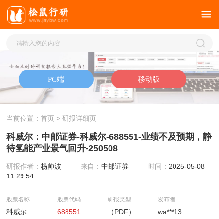
当前位置：
首页
> 研报详细页
科威尔：中邮证券-科威尔-688551-业绩不及预期，静
待氢能产业景气回升-250508
研报作者：
杨帅波
来自：
中邮证券
时间：
2025-05-08
11:29:54
股票名称
股票代码
研报类型
发布者
科威尔
688551
（PDF）
wa***13