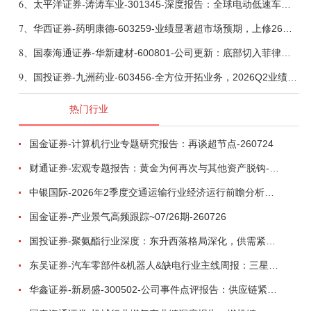
6、
太平洋证券-涛涛车业-301345-深度报告：全球电动低速车龙头，掘金户外休闲黄金赛道-260730
7、
华西证券-药明康德-603259-业绩显著超市场预期，上修26年收入指引、维持核心推荐-260804
8、
国泰海通证券-华新建材-600801-公司更新：底部切入菲律宾市场，出海进程加快-260805
9、
国投证券-九洲药业-603456-全方位开拓业务，2026Q2业绩实现环比改善-260804
热门行业
国金证券-计算机行业专题研究报告：再谈超节点-260724
财通证券-宏观专题报告：黄金为何再次与其他资产脱钩-260726
中银国际-2026年2季度交通运输行业经济运行前瞻分析：地缘冲突致航运和航空景气度分化，交通基础设施板块总体呈现稳健特征-260724
国金证券-产业景气高频跟踪~07/26期-260726
国投证券-聚氨酯行业深度：东升西落格局深化，供需紧平衡驱动盈利修复-260804
东吴证券-汽车零部件&机器人&缺电行业主线周报：三星电子设立RX机器人事业部，GEV披露二季度业绩及扩产计划-260726
华鑫证券-新易盛-300502-公司事件点评报告：供应链紧张逐步缓解，订单交付快速增长-260724