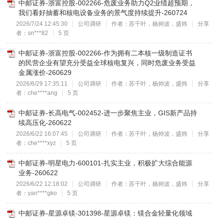
中邮证券-浙富控股-002266-危废业务助力Q2业绩超预期，
我们看好抽蓄和核电设备业务的景气度持续提升-260724
2026/7/24 12:45:30
公司调研
作者：苏千叶，杨帅波，盛炜
分享
者：sn***82
5 页
中邮证券-浙富控股-002266-作为拥有二本核一级制造证书
的民营企业有望充分受益全球核电复兴，同时危废业务受益
金属涨价-260629
2026/6/29 17:35:11
公司调研
作者：苏千叶，杨帅波，盛炜
分享
者：che****ang
5 页
中邮证券-长高电气-002452-进一步聚焦主业，GIS新产品持
续高压化-260622
2026/6/22 16:07:45
公司调研
作者：苏千叶，杨帅波，盛炜
分享
者：che****xyz
5 页
中邮证券-明星电力-600101-扎实主业，积极扩大综合能源
业务-260622
2026/6/22 12:18:02
公司调研
作者：苏千叶，杨帅波，盛炜
分享
者：yan****gko
5 页
中邮证券-星源卓镁-301398-星源卓镁：镁合金轻量化领域