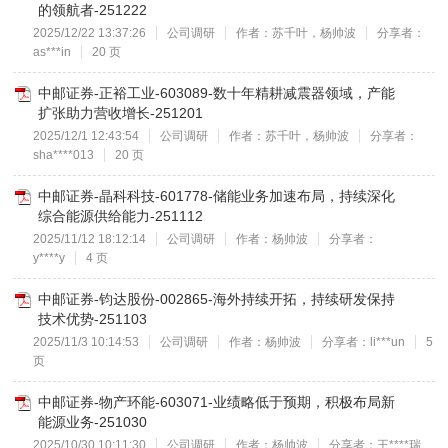
的领航者-251222
2025/12/22 13:37:26
公司调研
作者：苏千叶，杨帅波
分享者：
as***in
20 页
中邮证券-正裕工业-603089-数十年精耕减震器领域，产能
扩张助力营收增长-251201
2025/12/1 12:43:54
公司调研
作者：苏千叶，杨帅波
分享者：
sha****013
20 页
中邮证券-晶科科技-601778-储能业务加速布局，持续深化
综合能源供给能力-251112
2025/11/12 18:12:14
公司调研
作者：杨帅波
分享者：
y****y
4 页
中邮证券-钧达股份-002865-海外持续开拓，持续研发保持
技术优势-251103
2025/11/3 10:14:53
公司调研
作者：杨帅波
分享者：li***un
5
页
中邮证券-物产环能-603071-业绩略低于预期，积极布局新
能源业务-251030
2025/10/30 10:11:30
公司调研
作者：杨帅波
分享者：王****瑞