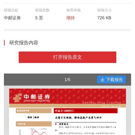
研报出处
研报页数
推荐评级
研报大小
中邮证券
5 页
增持
726 KB
研究报告内容
打开报告原文
1/5
下载报告