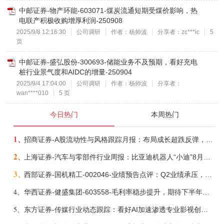
中邮证券-物产环能-603071-煤炭流通短期受煤价影响，热
电联产积极收购增厚利润-250908
2025/9/8 12:16:30
公司调研
作者：杨帅波
分享者：zc***ic
5
页
中邮证券-盛弘股份-300693-储能业务不及预期，看好充电
桩行业景气度和AIDC的增量-250904
2025/9/4 17:04:00
公司调研
作者：杨帅波
分享者：
wan****010
5 页
今日热门
本周热门
1、
招商证券-A股流动性与风格跟踪月报：布局成长超跌反弹，保留部分再平衡配置-260805
2、
上海证券-汽车与零部件行业周报：比亚迪机器人“小迪”8月亮相，“人工智能+”赋能邮政无人机无人车加速落地-260805
3、
西部证券-国机精工-002046-业绩预告点评：Q2业绩承压，看好金刚石散热与特种轴承业务-260804
4、
华西证券-健盛集团-603558-毛利率稳步提升，期待下半年无缝加速-260804
5、
东方证券-传媒行业动态跟踪：看好AI加速渗透专业影视创作和工业化场景落地-260804